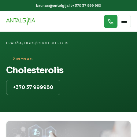
kaunas@antalgija.lt
+370 37 999 980
PRADŽIA
/
LIGOS
/
CHOLESTEROLIS
ŽINYNAS
Cholesterolis
+370 37 999980