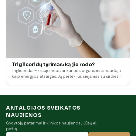
Trigliceridų tyrimas: ką jie rodo?
Trigliceridai – kraujo riebalai, kuriuos organizmas naudoja
kaip energijos atsargas. Jų perteklius siejamas su širdies ir…
ANTALGIJOS SVEIKATOS
NAUJIENOS
Gydytojų patarimai ir klinikos naujienos į Jūsų el.
paštą.