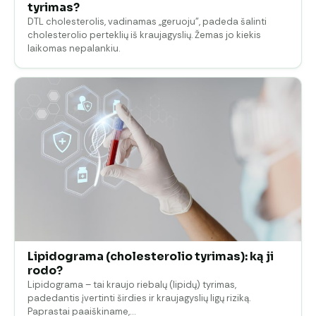
tyrimas?
DTL cholesterolis, vadinamas „geruoju", padeda šalinti
cholesterolio perteklių iš kraujagyslių. Žemas jo kiekis
laikomas nepalankiu.
Lipidograma (cholesterolio tyrimas): ką ji
rodo?
Lipidograma – tai kraujo riebalų (lipidų) tyrimas,
padedantis įvertinti širdies ir kraujagyslių ligų riziką.
Paprastai paaiškiname,…