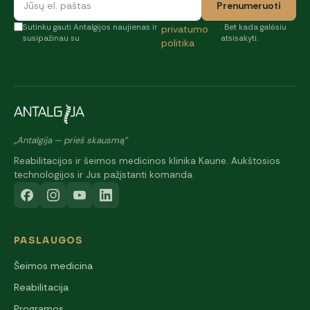
Prenumeruoti
Sutinku gauti Antalgijos naujienas ir
. Bet kada galėsiu
privatumo
susipažinau su
atsisakyti.
politika
„Antalgija — prieš skausmą"
Reabilitacijos ir šeimos medicinos klinika Kaune. Aukštosios
technologijos ir Jus pažįstanti komanda.
PASLAUGOS
Šeimos medicina
Reabilitacija
Programos