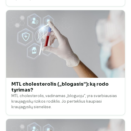
MTL cholesterolis („blogasis”): ką rodo
tyrimas?
MTL cholesterolis, vadinamas „bloguoju", yra svarbiausias
kraujagyslių rizikos rodiklis. Jo perteklius kaupiasi
kraujagyslių sienelėse.