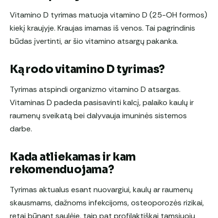
Vitamino D tyrimas matuoja vitamino D (25-OH formos)
kiekį kraujyje. Kraujas imamas iš venos. Tai pagrindinis
būdas įvertinti, ar šio vitamino atsargų pakanka.
Ką rodo vitamino D tyrimas?
Tyrimas atspindi organizmo vitamino D atsargas.
Vitaminas D padeda pasisavinti kalcį, palaiko kaulų ir
raumenų sveikatą bei dalyvauja imuninės sistemos
darbe.
Kada atliekamas ir kam
rekomenduojama?
Tyrimas aktualus esant nuovargiui, kaulų ar raumenų
skausmams, dažnoms infekcijoms, osteoporozės rizikai,
retai būnant saulėje, taip pat profilaktiškai tamsiuoju