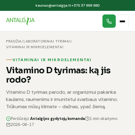
kaunas@antalgija.lt
+370 37 999 980
PRADŽIA
/
LABORATORINIAI TYRIMAI
/
VITAMINAI IR MIKROELEMENTAI
VITAMINAI IR MIKROELEMENTAI
Vitamino D tyrimas: ką jis
rodo?
Vitamino D tyrimas parodo, ar organizmui pakanka
kaulams, raumenims ir imunitetui svarbaus vitamino.
Trūkumas mūsų klimate – dažnas, ypač žiemą.
Peržiūrėjo
Antalgijos gydytojų komanda
1 min skaitymo
2026-06-17