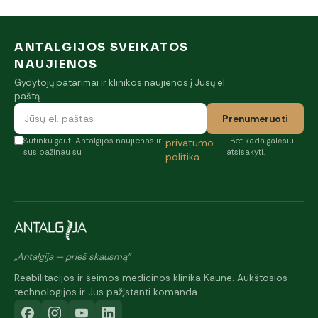
ANTALGIJOS SVEIKATOS
NAUJIENOS
Gydytojų patarimai ir klinikos naujienos į Jūsų el.
paštą.
Prenumeruoti
Sutinku gauti Antalgijos naujienas ir
. Bet kada galėsiu
privatumo
susipažinau su
atsisakyti.
politika
„Antalgija — prieš skausmą"
Reabilitacijos ir šeimos medicinos klinika Kaune. Aukštosios
technologijos ir Jus pažįstanti komanda.