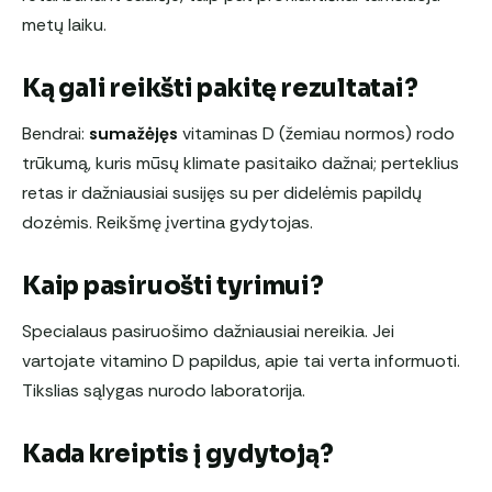
metų laiku.
Ką gali reikšti pakitę rezultatai?
Bendrai:
sumažėjęs
vitaminas D (žemiau normos) rodo
trūkumą, kuris mūsų klimate pasitaiko dažnai; perteklius
retas ir dažniausiai susijęs su per didelėmis papildų
dozėmis. Reikšmę įvertina gydytojas.
Kaip pasiruošti tyrimui?
Specialaus pasiruošimo dažniausiai nereikia. Jei
vartojate vitamino D papildus, apie tai verta informuoti.
Tikslias sąlygas nurodo laboratorija.
Kada kreiptis į gydytoją?