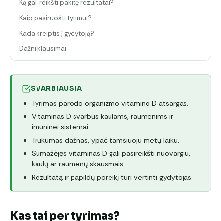
Ką gali reikšti pakitę rezultatai?
Kaip pasiruošti tyrimui?
Kada kreiptis į gydytoją?
Dažni klausimai
SVARBIAUSIA
Tyrimas parodo organizmo vitamino D atsargas.
Vitaminas D svarbus kaulams, raumenims ir
imuninei sistemai.
Trūkumas dažnas, ypač tamsiuoju metų laiku.
Sumažėjęs vitaminas D gali pasireikšti nuovargiu,
kaulų ar raumenų skausmais.
Rezultatą ir papildų poreikį turi vertinti gydytojas.
Kas tai per tyrimas?