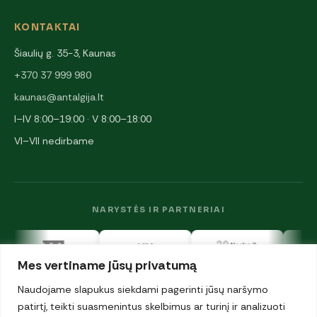
KONTAKTAI
Šiaulių g. 35-3, Kaunas
+370 37 999 980
kaunas@antalgija.lt
I–IV 8:00–19:00 · V 8:00–18:00
VI–VII nedirbame
NARYSTĖS IR PARTNERIAI
Mes vertiname jūsų privatumą
Naudojame slapukus siekdami pagerinti jūsų naršymo
patirtį, teikti suasmenintus skelbimus ar turinį ir analizuoti