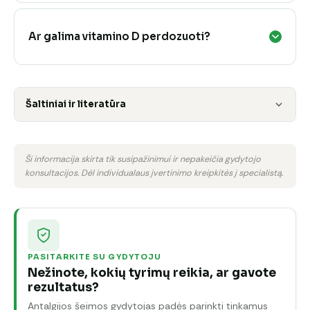
Ar galima vitamino D perdozuoti?
Šaltiniai ir literatūra
Ši informacija skirta tik susipažinimui ir nepakeičia gydytojo
konsultacijos. Dėl individualaus įvertinimo kreipkitės į specialistą.
PASITARKITE SU GYDYTOJU
Nežinote, kokių tyrimų reikia, ar gavote
rezultatus?
Antalgijos šeimos gydytojas padės parinkti tinkamus