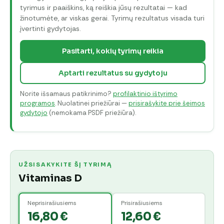
tyrimus ir paaiškins, ką reiškia jūsų rezultatai — kad
žinotumėte, ar viskas gerai. Tyrimų rezultatus visada turi
įvertinti gydytojas.
Pasitarti, kokių tyrimų reikia
Aptarti rezultatus su gydytoju
Norite išsamaus patikrinimo?
profilaktinio ištyrimo
programos
. Nuolatinei priežiūrai —
prisirašykite prie šeimos
gydytojo
(nemokama PSDF priežiūra).
UŽSISAKYKITE ŠĮ TYRIMĄ
Vitaminas D
Neprisirašiusiems
Prisirašiusiems
16,80 €
12,60 €