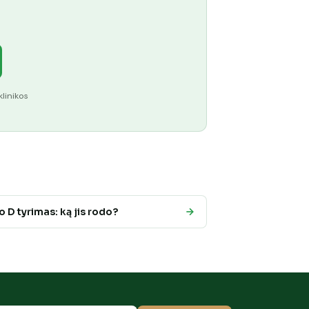
klinikos
 D tyrimas: ką jis rodo?