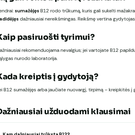
endrai:
sumažėjęs
B12 rodo trūkumą, kuris gali sukelti mažakra
adidėjęs
dažniausiai nereikšmingas. Reikšmę vertina gydytojas
Kaip pasiruošti tyrimui?
ažniausiai rekomenduojama nevalgius; jei vartojate B12 papildus 
ąlygas nurodo laboratorija.
Kada kreiptis į gydytoją?
ei B12 sumažėjęs arba jaučiate nuovargį, tirpimą – kreipkitės į 
Dažniausiai užduodami klausimai
Kam dažniausiai trūksta B12?