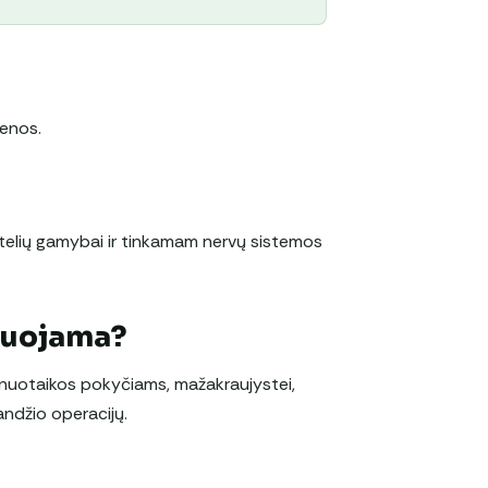
venos.
stelių gamybai ir tinkamam nervų sistemos
duojama?
r nuotaikos pokyčiams, mažakraujystei,
andžio operacijų.