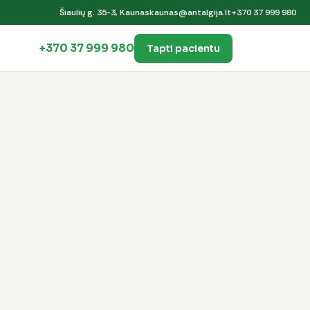
Šiaulių g. 35-3, Kaunas
kaunas@antalgija.lt
+370 37 999 980
+370 37 999 980
Tapti pacientu