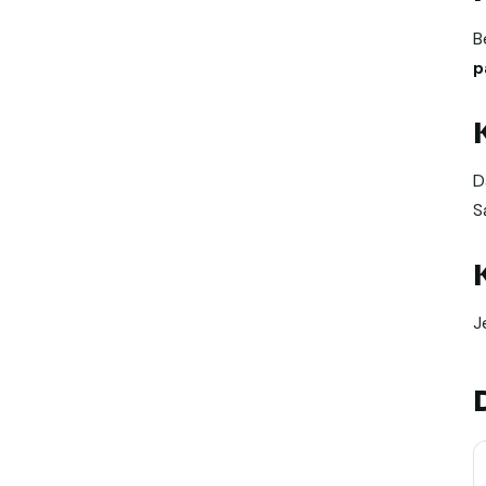
B
p
D
S
J