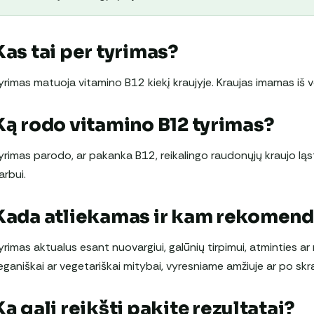
Kas tai per tyrimas?
yrimas matuoja vitamino B12 kiekį kraujyje. Kraujas imamas iš 
Ką rodo vitamino B12 tyrimas?
yrimas parodo, ar pakanka B12, reikalingo raudonųjų kraujo lą
arbui.
Kada atliekamas ir kam rekomen
yrimas aktualus esant nuovargiui, galūnių tirpimui, atminties a
eganiškai ar vegetariškai mitybai, vyresniame amžiuje ar po skr
Ką gali reikšti pakitę rezultatai?