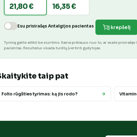
21,80 €
16,35 €
Esu prisirašęs Antalgijos pacientas
Į krepšelį
Tyrimą galite atlikti be siuntimo. Kaina priklauso nuo to, ar esate prisirašęs 
pacientas. Rezultatus visada turėtų įvertinti gydytojas.
Skaitykite taip pat
Folio rūgšties tyrimas: ką jis rodo?
Vitamino