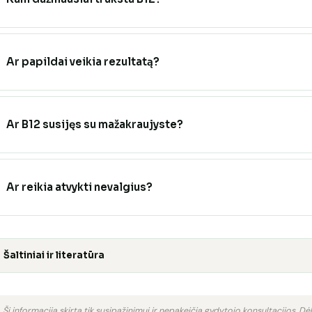
Ar papildai veikia rezultatą?
Ar B12 susijęs su mažakraujyste?
Ar reikia atvykti nevalgius?
Šaltiniai ir literatūra
Ši informacija skirta tik susipažinimui ir nepakeičia gydytojo konsultacijos. Dėl