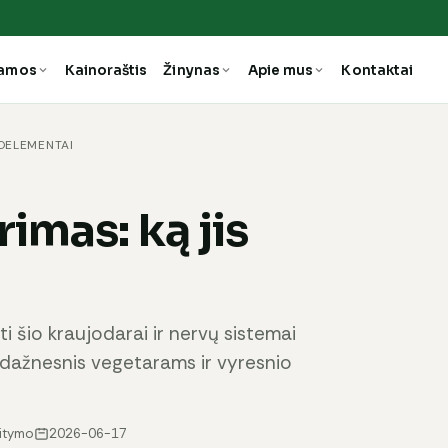
ramos
Kainoraštis
Žinynas
Apie mus
Kontaktai
ROELEMENTAI
imas: ką jis
 šio kraujodarai ir nervų sistemai
dažnesnis vegetarams ir vyresnio
aitymo
2026-06-17