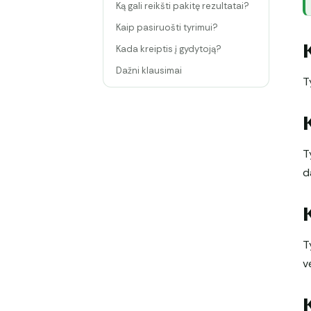
Ką gali reikšti pakitę rezultatai?
Kaip pasiruošti tyrimui?
Kada kreiptis į gydytoją?
Dažni klausimai
T
T
d
T
v