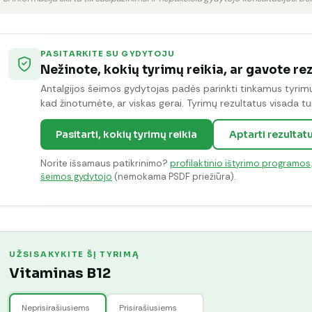
PASITARKITE SU GYDYTOJU
Nežinote, kokių tyrimų reikia, ar gavote re
Antalgijos šeimos gydytojas padės parinkti tinkamus tyrimus 
kad žinotumėte, ar viskas gerai. Tyrimų rezultatus visada tur
Pasitarti, kokių tyrimų reikia
Aptarti rezultat
Norite išsamaus patikrinimo?
profilaktinio ištyrimo programos
šeimos gydytojo
(nemokama PSDF priežiūra).
UŽSISAKYKITE ŠĮ TYRIMĄ
Vitaminas B12
Neprisirašiusiems
Prisirašiusiems