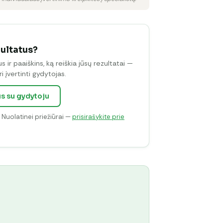
zultatus?
ir paaiškins, ką reiškia jūsų rezultatai —
i įvertinti gydytojas.
us su gydytoju
. Nuolatinei priežiūrai —
prisirašykite prie