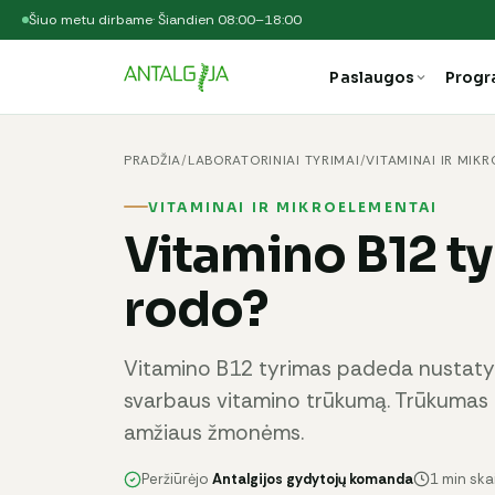
Šiuo metu dirbame
· Šiandien 08:00–18:00
Paslaugos
Prog
PRADŽIA
/
LABORATORINIAI TYRIMAI
/
VITAMINAI IR MIK
VITAMINAI IR MIKROELEMENTAI
Vitamino B12 tyr
rodo?
Vitamino B12 tyrimas padeda nustatyti
svarbaus vitamino trūkumą. Trūkumas 
amžiaus žmonėms.
Peržiūrėjo
Antalgijos gydytojų komanda
1 min sk