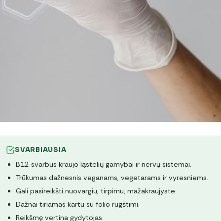
SVARBIAUSIA
B12 svarbus kraujo ląstelių gamybai ir nervų sistemai.
Trūkumas dažnesnis veganams, vegetarams ir vyresniems.
Gali pasireikšti nuovargiu, tirpimu, mažakraujyste.
Dažnai tiriamas kartu su folio rūgštimi.
Reikšmę vertina gydytojas.