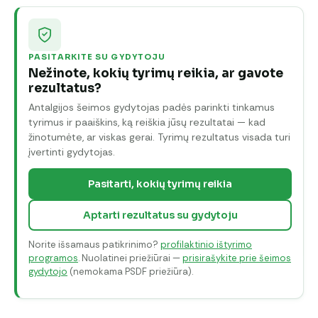
PASITARKITE SU GYDYTOJU
Nežinote, kokių tyrimų reikia, ar gavote
rezultatus?
Antalgijos šeimos gydytojas padės parinkti tinkamus
tyrimus ir paaiškins, ką reiškia jūsų rezultatai — kad
žinotumėte, ar viskas gerai. Tyrimų rezultatus visada turi
įvertinti gydytojas.
Pasitarti, kokių tyrimų reikia
Aptarti rezultatus su gydytoju
Norite išsamaus patikrinimo?
profilaktinio ištyrimo
programos
. Nuolatinei priežiūrai —
prisirašykite prie šeimos
gydytojo
(nemokama PSDF priežiūra).