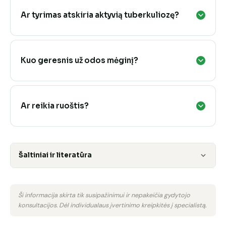
Ar tyrimas atskiria aktyvią tuberkuliozę?
Kuo geresnis už odos mėginį?
Ar reikia ruoštis?
Šaltiniai ir literatūra
Ši informacija skirta tik susipažinimui ir nepakeičia gydytojo
konsultacijos. Dėl individualaus įvertinimo kreipkitės į specialistą.