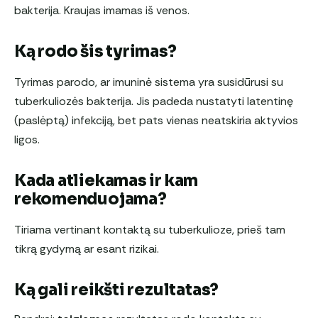
bakterija. Kraujas imamas iš venos.
Ką rodo šis tyrimas?
Tyrimas parodo, ar imuninė sistema yra susidūrusi su
tuberkuliozės bakterija. Jis padeda nustatyti latentinę
(paslėptą) infekciją, bet pats vienas neatskiria aktyvios
ligos.
Kada atliekamas ir kam
rekomenduojama?
Tiriama vertinant kontaktą su tuberkulioze, prieš tam
tikrą gydymą ar esant rizikai.
Ką gali reikšti rezultatas?