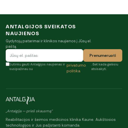
ANTALGIJOS SVEIKATOS
NAUJIENOS
Gydytojų patarimai ir klinikos naujienos į Jūsų el.
paštą.
Prenumeruoti
Sutinku gauti Antalgijos naujienas ir
. Bet kada galėsiu
privatumo
susipažinau su
atsisakyti.
politika
„Antalgija — prieš skausmą"
Reabilitacijos ir šeimos medicinos klinika Kaune. Aukštosios
technologijos ir Jus pažįstanti komanda.