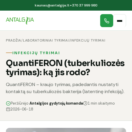
kaunas@antalgija.lt
+370 37 999 980
PRADŽIA
/
LABORATORINIAI TYRIMAI
/
INFEKCIJŲ TYRIMAI
INFEKCIJŲ TYRIMAI
QuantiFERON (tuberkuliozės
tyrimas): ką jis rodo?
QuantiFERON – kraujo tyrimas, padedantis nustatyti
kontaktą su tuberkuliozės bakterija (latentinę infekciją).
Peržiūrėjo
Antalgijos gydytojų komanda
1 min skaitymo
2026-06-18