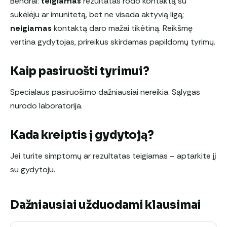
Bendrai:
teigiamas
rezultatas rodo kontaktą su
sukėlėju ar imunitetą, bet ne visada aktyvią ligą;
neigiamas
kontaktą daro mažai tikėtiną. Reikšmę
vertina gydytojas, prireikus skirdamas papildomų tyrimų.
Kaip pasiruošti tyrimui?
Specialaus pasiruošimo dažniausiai nereikia. Sąlygas
nurodo laboratorija.
Kada kreiptis į gydytoją?
Jei turite simptomų ar rezultatas teigiamas – aptarkite jį
su gydytoju.
Dažniausiai užduodami klausimai