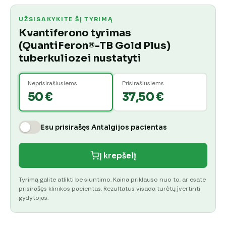
UŽSISAKYKITE ŠĮ TYRIMĄ
Kvantiferono tyrimas
(QuantiFeron®-TB Gold Plus)
tuberkuliozei nustatyti
Neprisirašiusiems
Prisirašiusiems
50 €
37,50 €
Esu prisirašęs Antalgijos pacientas
Į krepšelį
Tyrimą galite atlikti be siuntimo. Kaina priklauso nuo to, ar esate
prisirašęs klinikos pacientas. Rezultatus visada turėtų įvertinti
gydytojas.