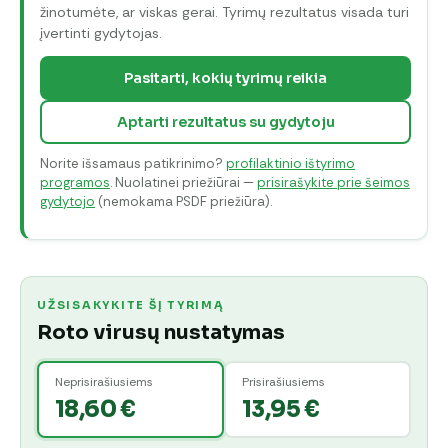
žinotumėte, ar viskas gerai. Tyrimų rezultatus visada turi
įvertinti gydytojas.
Pasitarti, kokių tyrimų reikia
Aptarti rezultatus su gydytoju
Norite išsamaus patikrinimo?
profilaktinio ištyrimo
programos
. Nuolatinei priežiūrai —
prisirašykite prie šeimos
gydytojo
(nemokama PSDF priežiūra).
UŽSISAKYKITE ŠĮ TYRIMĄ
Roto virusų nustatymas
Neprisirašiusiems
Prisirašiusiems
18,60 €
13,95 €