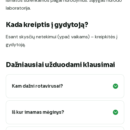
Išmatos surenkamos pagal nurodymus. Sąlygas nurodo
laboratorija.
Kada kreiptis į gydytoją?
Esant skysčių netekimui (ypač vaikams) – kreipkitės į
gydytoją.
Dažniausiai užduodami klausimai
Kam dažni rotavirusai?
Iš kur imamas mėginys?