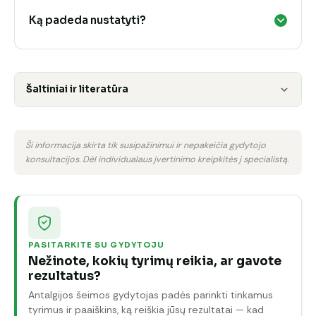
Ką padeda nustatyti?
Šaltiniai ir literatūra
Ši informacija skirta tik susipažinimui ir nepakeičia gydytojo
konsultacijos. Dėl individualaus įvertinimo kreipkitės į specialistą.
PASITARKITE SU GYDYTOJU
Nežinote, kokių tyrimų reikia, ar gavote
rezultatus?
Antalgijos šeimos gydytojas padės parinkti tinkamus
tyrimus ir paaiškins, ką reiškia jūsų rezultatai — kad