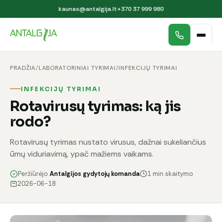
kaunas@antalgija.lt
+370 37 999 980
PRADŽIA
/
LABORATORINIAI TYRIMAI
/
INFEKCIJŲ TYRIMAI
INFEKCIJŲ TYRIMAI
Rotavirusų tyrimas: ką jis
rodo?
Rotavirusų tyrimas nustato virusus, dažnai sukeliančius
ūmų viduriavimą, ypač mažiems vaikams.
Peržiūrėjo
Antalgijos gydytojų komanda
1 min skaitymo
2026-06-18