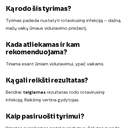
Ką rodo šis tyrimas?
Tyrimas padeda nustatyti rotavirusinę infekciją – dažną
mažų vaikų ūmaus viduriavimo priežastį.
Kada atliekamas ir kam
rekomenduojama?
Tiriama esant ūmiam viduriavimui, ypač vaikams.
Ką gali reikšti rezultatas?
Bendrai:
teigiamas
rezultatas rodo rotavirusinę
infekciją. Reikšmę vertina gydytojas.
Kaip pasiruošti tyrimui?