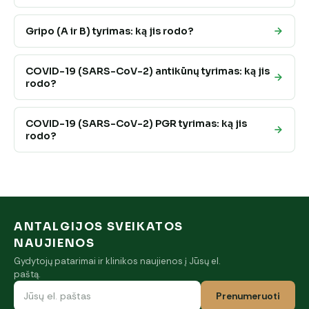
Gripo (A ir B) tyrimas: ką jis rodo?
COVID-19 (SARS-CoV-2) antikūnų tyrimas: ką jis
rodo?
COVID-19 (SARS-CoV-2) PGR tyrimas: ką jis
rodo?
ANTALGIJOS SVEIKATOS
NAUJIENOS
Gydytojų patarimai ir klinikos naujienos į Jūsų el.
paštą.
Prenumeruoti