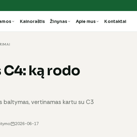
ramos
Kainoraštis
Žinynas
Apie mus
Kontaktai
RIMAI
C4: ką rodo
 baltymas, vertinamas kartu su C3
aitymo
2026-06-17