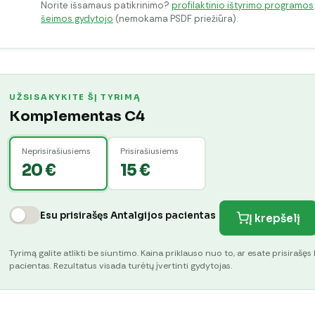
Norite išsamaus patikrinimo?
profilaktinio ištyrimo programos
šeimos gydytojo
(nemokama PSDF priežiūra).
UŽSISAKYKITE ŠĮ TYRIMĄ
Komplementas C4
Neprisirašiusiems
Prisirašiusiems
20 €
15 €
Esu prisirašęs Antalgijos pacientas
Į krepšelį
Tyrimą galite atlikti be siuntimo. Kaina priklauso nuo to, ar esate prisirašęs 
pacientas. Rezultatus visada turėtų įvertinti gydytojas.