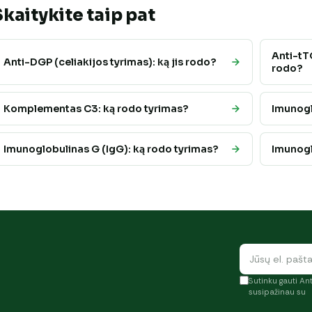
Skaitykite taip pat
Anti-tTG
Anti-DGP (celiakijos tyrimas): ką jis rodo?
rodo?
Komplementas C3: ką rodo tyrimas?
Imunogl
Imunoglobulinas G (IgG): ką rodo tyrimas?
Imunogl
Sutinku gauti Ant
susipažinau su