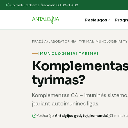
Šiuo metu dirbame
· Šiandien 08:00–19:00
Paslaugos
Prog
PRADŽIA
/
LABORATORINIAI TYRIMAI
/
IMUNOLOGINIAI TY
IMUNOLOGINIAI TYRIMAI
Komplementas 
tyrimas?
Komplementas C4 – imuninės sistemos
įtariant autoimunines ligas.
Peržiūrėjo
Antalgijos gydytojų komanda
1 min sk