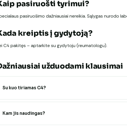
Kaip pasiruošti tyrimui?
pecialaus pasiruošimo dažniausiai nereikia. Sąlygas nurodo labo
Kada kreiptis į gydytoją?
ei C4 pakitęs – aptarkite su gydytoju (reumatologu).
Dažniausiai užduodami klausimai
Su kuo tiriamas C4?
Kam jis naudingas?