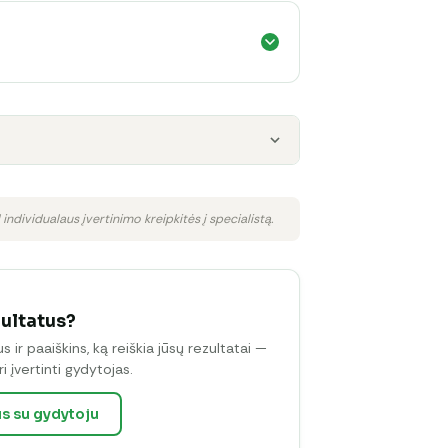
 individualaus įvertinimo kreipkitės į specialistą.
zultatus?
ir paaiškins, ką reiškia jūsų rezultatai —
i įvertinti gydytojas.
us su gydytoju