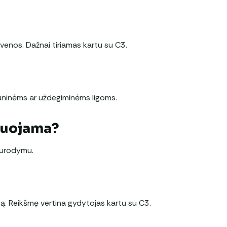
enos. Dažnai tiriamas kartu su C3.
uninėms ar uždegiminėms ligoms.
duojama?
 nurodymu.
ą. Reikšmę vertina gydytojas kartu su C3.