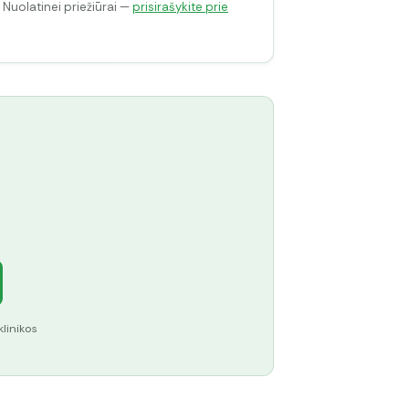
. Nuolatinei priežiūrai —
prisirašykite prie
klinikos