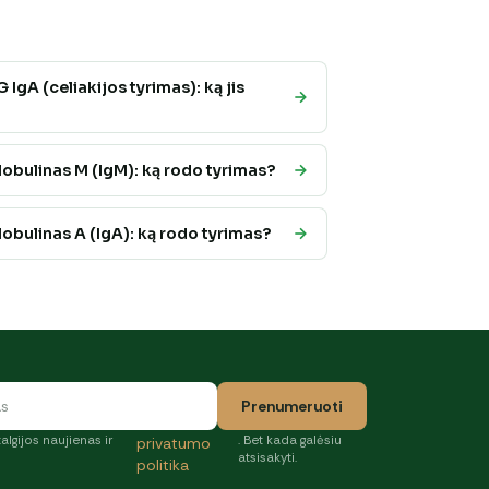
 IgA (celiakijos tyrimas): ką jis
obulinas M (IgM): ką rodo tyrimas?
obulinas A (IgA): ką rodo tyrimas?
Prenumeruoti
algijos naujienas ir
. Bet kada galėsiu
privatumo
atsisakyti.
politika