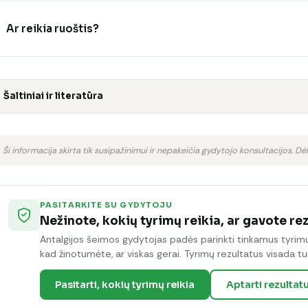
Ar reikia ruoštis?
Šaltiniai ir literatūra
Ši informacija skirta tik susipažinimui ir nepakeičia gydytojo konsultacijos. Dėl
PASITARKITE SU GYDYTOJU
Nežinote, kokių tyrimų reikia, ar gavote re
Antalgijos šeimos gydytojas padės parinkti tinkamus tyrimus 
kad žinotumėte, ar viskas gerai. Tyrimų rezultatus visada tur
Pasitarti, kokių tyrimų reikia
Aptarti rezultat