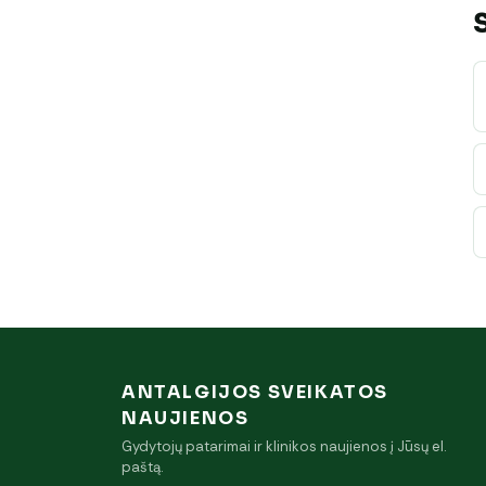
ANTALGIJOS SVEIKATOS
NAUJIENOS
Gydytojų patarimai ir klinikos naujienos į Jūsų el.
paštą.