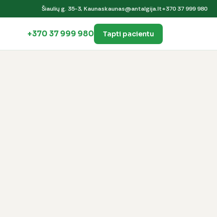
Šiaulių g. 35-3, Kaunas
kaunas@antalgija.lt
+370 37 999 980
+370 37 999 980
Tapti pacientu