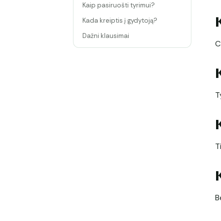
Kaip pasiruošti tyrimui?
Kada kreiptis į gydytoją?
Dažni klausimai
C
T
T
B