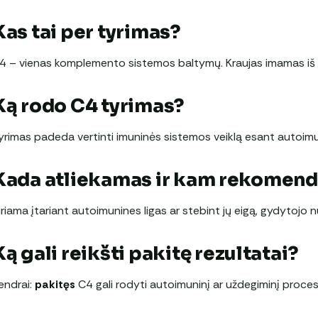
Kas tai per tyrimas?
4 – vienas komplemento sistemos baltymų. Kraujas imamas iš v
Ką rodo C4 tyrimas?
yrimas padeda vertinti imuninės sistemos veiklą esant autoim
Kada atliekamas ir kam rekomen
iriama įtariant autoimunines ligas ar stebint jų eigą, gydytojo
Ką gali reikšti pakitę rezultatai?
endrai:
pakitęs
C4 gali rodyti autoimuninį ar uždegiminį proces