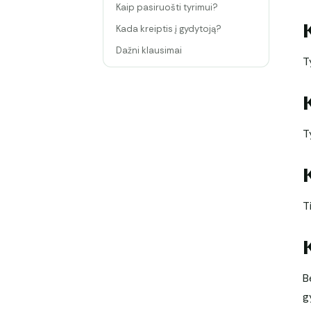
Kaip pasiruošti tyrimui?
Kada kreiptis į gydytoją?
Dažni klausimai
T
T
T
B
g