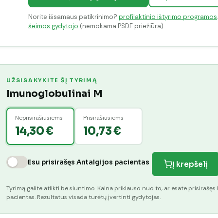
Norite išsamaus patikrinimo?
profilaktinio ištyrimo programos
šeimos gydytojo
(nemokama PSDF priežiūra).
UŽSISAKYKITE ŠĮ TYRIMĄ
Imunoglobulinai M
Neprisirašiusiems
Prisirašiusiems
14,30 €
10,73 €
Esu prisirašęs Antalgijos pacientas
Į krepšelį
Tyrimą galite atlikti be siuntimo. Kaina priklauso nuo to, ar esate prisirašęs 
pacientas. Rezultatus visada turėtų įvertinti gydytojas.