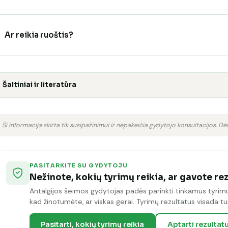
Ar reikia ruoštis?
Šaltiniai ir literatūra
Ši informacija skirta tik susipažinimui ir nepakeičia gydytojo konsultacijos. Dėl
PASITARKITE SU GYDYTOJU
Nežinote, kokių tyrimų reikia, ar gavote re
Antalgijos šeimos gydytojas padės parinkti tinkamus tyrimus 
kad žinotumėte, ar viskas gerai. Tyrimų rezultatus visada tur
Pasitarti, kokių tyrimų reikia
Aptarti rezultat