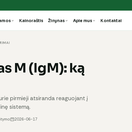
ramos
Kainoraštis
Žinynas
Apie mus
Kontaktai
RIMAI
s M (IgM): ką
rie pirmieji atsiranda reaguojant į
inę sistemą.
aitymo
2026-06-17