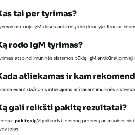
Kas tai per tyrimas?
yrimas matuoja IgM klasės antikūnų kiekį kraujyje. Kraujas imam
Ką rodo IgM tyrimas?
yrimas atspindi imuninės sistemos būklę; IgM antikūnai pirmieji r
Kada atliekamas ir kam rekomen
iriama esant dažnoms infekcijoms ar įtariant imuninės sistemos
Ką gali reikšti pakitę rezultatai?
endrai:
pakitęs
IgM gali rodyti neseną procesą ar imuninės si
ydytojas.