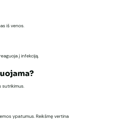
as iš venos.
eaguoja į infekciją.
duojama?
 sutrikimus.
stemos ypatumus. Reikšmę vertina