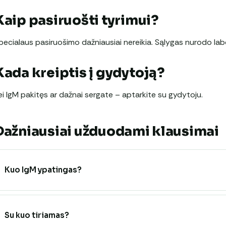
Kaip pasiruošti tyrimui?
pecialaus pasiruošimo dažniausiai nereikia. Sąlygas nurodo labo
Kada kreiptis į gydytoją?
ei IgM pakitęs ar dažnai sergate – aptarkite su gydytoju.
Dažniausiai užduodami klausimai
Kuo IgM ypatingas?
Su kuo tiriamas?