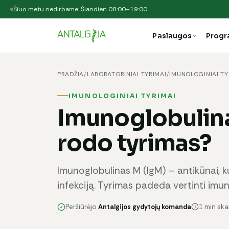
Šiuo metu nedirbame
· Šiandien 08:00–19:00
Paslaugos
Prog
PRADŽIA
/
LABORATORINIAI TYRIMAI
/
IMUNOLOGINIAI TY
IMUNOLOGINIAI TYRIMAI
Imunoglobulina
rodo tyrimas?
Imunoglobulinas M (IgM) – antikūnai, ku
infekciją. Tyrimas padeda vertinti imun
Peržiūrėjo
Antalgijos gydytojų komanda
1 min sk