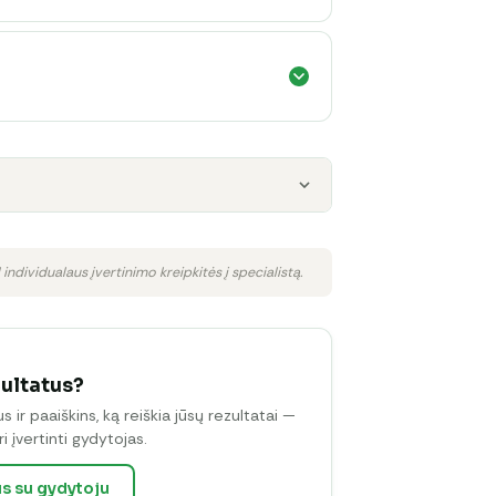
 individualaus įvertinimo kreipkitės į specialistą.
zultatus?
ir paaiškins, ką reiškia jūsų rezultatai —
i įvertinti gydytojas.
us su gydytoju