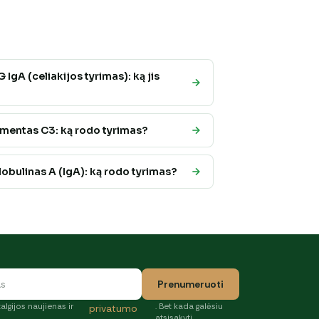
 IgA (celiakijos tyrimas): ką jis
entas C3: ką rodo tyrimas?
obulinas A (IgA): ką rodo tyrimas?
Prenumeruoti
algijos naujienas ir
. Bet kada galėsiu
privatumo
atsisakyti.