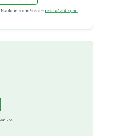
. Nuolatinei priežiūrai —
prisirašykite prie
klinikos