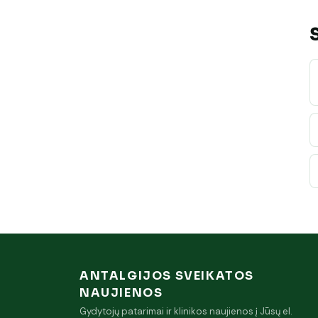
ANTALGIJOS SVEIKATOS
NAUJIENOS
Gydytojų patarimai ir klinikos naujienos į Jūsų el.