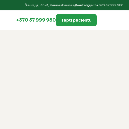
Šiaulių g. 35-3, Kaunas
kaunas@antalgija.lt
+370 37 999 980
+370 37 999 980
Tapti pacientu