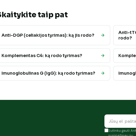
Skaitykite taip pat
Anti-tTG
Anti-DGP (celiakijos tyrimas): ką jis rodo?
rodo?
Komplementas C4: ką rodo tyrimas?
Komplem
Imunoglobulinas G (IgG): ką rodo tyrimas?
Imunogl
Sutinku gauti Ant
susipažinau su