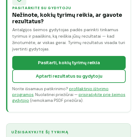
PASITARKITE SU GYDYTOJU
Nežinote, kokių tyrimų reikia, ar gavote
rezultatus?
Antalgijos šeimos gydytojas padės parinkti tinkamus
tyrimus ir paaiškins, ką reiškia jūsų rezultatai — kad
žinotumėte, ar viskas gerai. Tyrimų rezultatus visada turi
įvertinti gydytojas.
Pasitarti, kokių tyrimų reikia
Aptarti rezultatus su gydytoju
Norite išsamaus patikrinimo?
profilaktinio ištyrimo
programos
. Nuolatinei priežiūrai —
prisirašykite prie šeimos
gydytojo
(nemokama PSDF priežiūra).
UŽSISAKYKITE ŠĮ TYRIMĄ