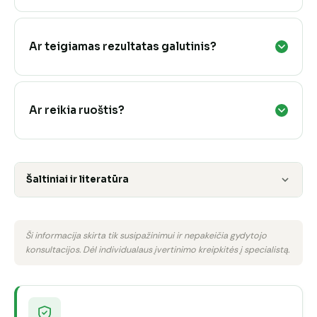
Ar teigiamas rezultatas galutinis?
Ar reikia ruoštis?
Šaltiniai ir literatūra
Ši informacija skirta tik susipažinimui ir nepakeičia gydytojo
konsultacijos. Dėl individualaus įvertinimo kreipkitės į specialistą.