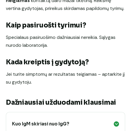
neigiamas
kontaktą daro mažai tikėtiną. Reikšmę
vertina gydytojas, prireikus skirdamas papildomų tyrimų.
Kaip pasiruošti tyrimui?
Specialaus pasiruošimo dažniausiai nereikia. Sąlygas
nurodo laboratorija.
Kada kreiptis į gydytoją?
Jei turite simptomų ar rezultatas teigiamas – aptarkite jį
su gydytoju.
Dažniausiai užduodami klausimai
Kuo IgM skiriasi nuo IgG?