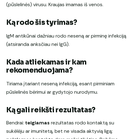
(pūslelinės) virusu. Kraujas imamas iš venos.
Ką rodo šis tyrimas?
IgM antikūnai dažniau rodo neseną ar pirminę infekciją
(atsiranda anksčiau nei IgG).
Kada atliekamas ir kam
rekomenduojama?
Tiriama įtariant neseną infekciją, esant pirminiam
pūslelinės bėrimui ar gydytojo nurodymu.
Ką gali reikšti rezultatas?
Bendrai:
teigiamas
rezultatas rodo kontaktą su
sukėlėju ar imunitetą, bet ne visada aktyvią ligą;