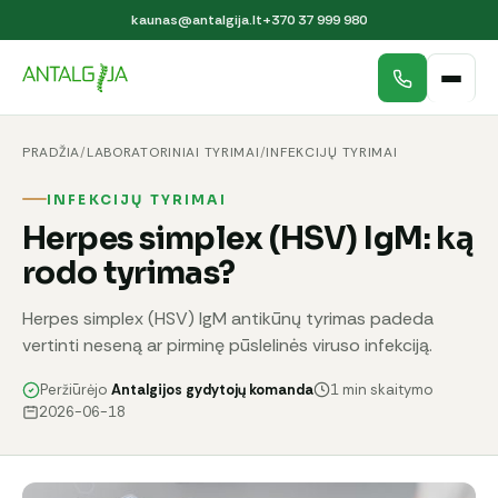
kaunas@antalgija.lt
+370 37 999 980
PRADŽIA
/
LABORATORINIAI TYRIMAI
/
INFEKCIJŲ TYRIMAI
INFEKCIJŲ TYRIMAI
Herpes simplex (HSV) IgM: ką
rodo tyrimas?
Herpes simplex (HSV) IgM antikūnų tyrimas padeda
vertinti neseną ar pirminę pūslelinės viruso infekciją.
Peržiūrėjo
Antalgijos gydytojų komanda
1 min skaitymo
2026-06-18