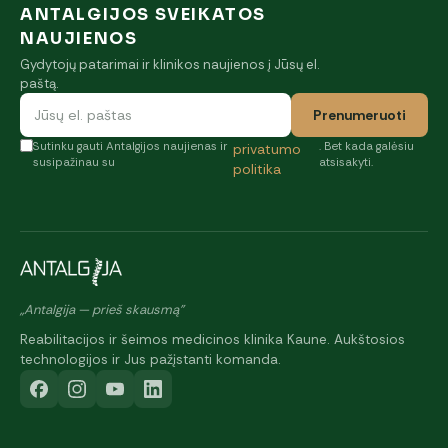
ANTALGIJOS SVEIKATOS
NAUJIENOS
Gydytojų patarimai ir klinikos naujienos į Jūsų el.
paštą.
Prenumeruoti
Sutinku gauti Antalgijos naujienas ir
. Bet kada galėsiu
privatumo
susipažinau su
atsisakyti.
politika
„Antalgija — prieš skausmą"
Reabilitacijos ir šeimos medicinos klinika Kaune. Aukštosios
technologijos ir Jus pažįstanti komanda.