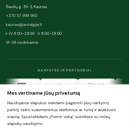
Šiaulių g. 35-3, Kaunas
+370 37 999 980
kaunas@antalgija.lt
I–IV 8:00–19:00 · V 8:00–18:00
VI–VII nedirbame
NARYSTĖS IR PARTNERIAI
Mes vertiname jūsų privatumą
Naudojame slapukus siekdami pagerinti jūsų naršymo
patirtį, teikti suasmenintus skelbimus ar turinį ir analizuoti
srautą. Spustelėdami „Priimti viską“ sutinkate su mūsų
© 2026 UAB „Antalgija". Visos teisės saugomos.
Privatumo politika
slapukų naudojimu.