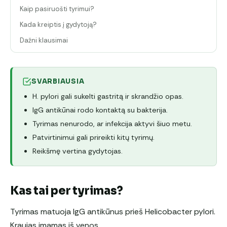
Kaip pasiruošti tyrimui?
Kada kreiptis į gydytoją?
Dažni klausimai
SVARBIAUSIA
H. pylori gali sukelti gastritą ir skrandžio opas.
IgG antikūnai rodo kontaktą su bakterija.
Tyrimas nenurodo, ar infekcija aktyvi šiuo metu.
Patvirtinimui gali prireikti kitų tyrimų.
Reikšmę vertina gydytojas.
Kas tai per tyrimas?
Tyrimas matuoja IgG antikūnus prieš Helicobacter pylori.
Kraujas imamas iš venos.