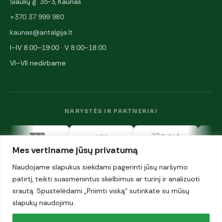
Šiaulių g. 35-3, Kaunas
+370 37 999 980
kaunas@antalgija.lt
I–IV 8:00–19:00 · V 8:00–18:00
VI–VII nedirbame
NARYSTĖS IR PARTNERIAI
Mes vertiname jūsų privatumą
Naudojame slapukus siekdami pagerinti jūsų naršymo
patirtį, teikti suasmenintus skelbimus ar turinį ir analizuoti
srautą. Spustelėdami „Priimti viską“ sutinkate su mūsų
© 2026 UAB „Antalgija". Visos teisės saugomos.
Privatumo politika
slapukų naudojimu.
·