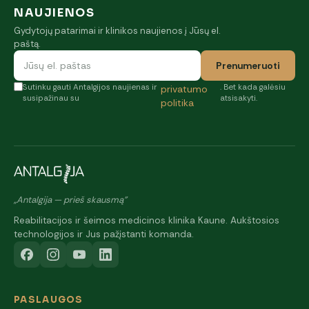
NAUJIENOS
Gydytojų patarimai ir klinikos naujienos į Jūsų el.
paštą.
Prenumeruoti
Sutinku gauti Antalgijos naujienas ir
. Bet kada galėsiu
privatumo
susipažinau su
atsisakyti.
politika
„Antalgija — prieš skausmą"
Reabilitacijos ir šeimos medicinos klinika Kaune. Aukštosios
technologijos ir Jus pažįstanti komanda.
PASLAUGOS