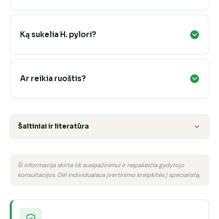
Ką sukelia H. pylori?
Ar reikia ruoštis?
Šaltiniai ir literatūra
Ši informacija skirta tik susipažinimui ir nepakeičia gydytojo
konsultacijos. Dėl individualaus įvertinimo kreipkitės į specialistą.