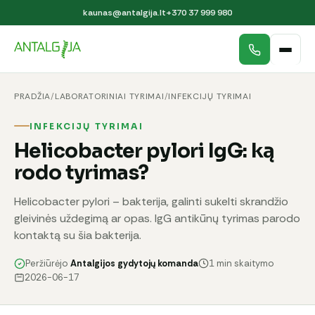
kaunas@antalgija.lt
+370 37 999 980
PRADŽIA
/
LABORATORINIAI TYRIMAI
/
INFEKCIJŲ TYRIMAI
INFEKCIJŲ TYRIMAI
Helicobacter pylori IgG: ką
rodo tyrimas?
Helicobacter pylori – bakterija, galinti sukelti skrandžio
gleivinės uždegimą ar opas. IgG antikūnų tyrimas parodo
kontaktą su šia bakterija.
Peržiūrėjo
Antalgijos gydytojų komanda
1 min skaitymo
2026-06-17