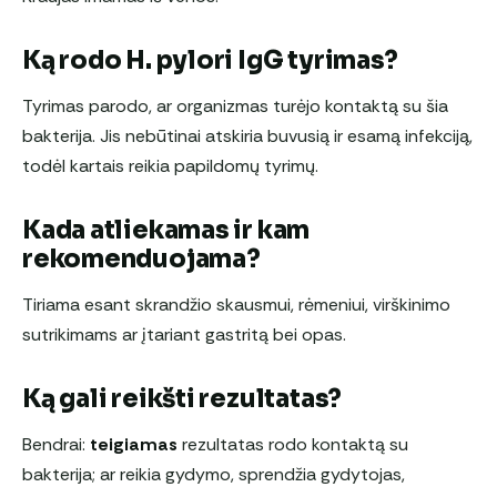
Ką rodo H. pylori IgG tyrimas?
Tyrimas parodo, ar organizmas turėjo kontaktą su šia
bakterija. Jis nebūtinai atskiria buvusią ir esamą infekciją,
todėl kartais reikia papildomų tyrimų.
Kada atliekamas ir kam
rekomenduojama?
Tiriama esant skrandžio skausmui, rėmeniui, virškinimo
sutrikimams ar įtariant gastritą bei opas.
Ką gali reikšti rezultatas?
Bendrai:
teigiamas
rezultatas rodo kontaktą su
bakterija; ar reikia gydymo, sprendžia gydytojas,