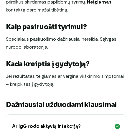
prireikus skirdamas papildomų tyrimų.
Neigiamas
kontaktą daro mažai tikėtiną.
Kaip pasiruošti tyrimui?
Specialaus pasiruošimo dažniausiai nereikia. Sąlygas
nurodo laboratorija.
Kada kreiptis į gydytoją?
Jei rezultatas teigiamas ar vargina virškinimo simptomai
– kreipkitės į gydytoją.
Dažniausiai užduodami klausimai
Ar IgG rodo aktyvią infekciją?