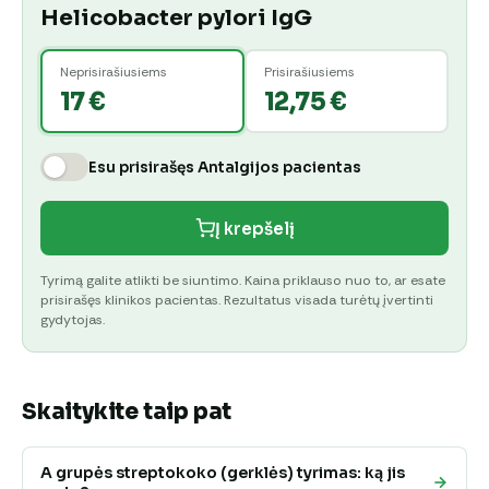
Helicobacter pylori IgG
Neprisirašiusiems
Prisirašiusiems
17 €
12,75 €
Esu prisirašęs Antalgijos pacientas
Į krepšelį
Tyrimą galite atlikti be siuntimo. Kaina priklauso nuo to, ar esate
prisirašęs klinikos pacientas. Rezultatus visada turėtų įvertinti
gydytojas.
Skaitykite taip pat
A grupės streptokoko (gerklės) tyrimas: ką jis