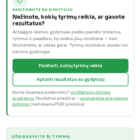
PASITARKITE SU GYDYTOJU
Nežinote, kokių tyrimų reikia, ar gavote
rezultatus?
Antalgijos šeimos gydytojas padės parinkti tinkamus
tyrimus ir paaiškins, ką reiškia jūsų rezultatai — kad
žinotumėte, ar viskas gerai. Tyrimų rezultatus visada turi
įvertinti gydytojas.
Pasitarti, kokių tyrimų reikia
Aptarti rezultatus su gydytoju
Norite išsamaus patikrinimo?
profilaktinio ištyrimo
programos
. Nuolatinei priežiūrai —
prisirašykite prie šeimos
gydytojo
(nemokama PSDF priežiūra).
UŽSISAKYKITE ŠĮ TYRIMĄ