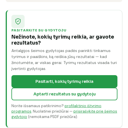
PASITARKITE SU GYDYTOJU
Nežinote, kokių tyrimų reikia, ar gavote
rezultatus?
Antalgijos šeimos gydytojas padės parinkti tinkamus
tyrimus ir paaiškins, ką reiškia jūsų rezultatai — kad
žinotumėte, ar viskas gerai. Tyrimų rezultatus visada turi
įvertinti gydytojas.
Pasitarti, kokių tyrimų reikia
Aptarti rezultatus su gydytoju
Norite išsamaus patikrinimo?
profilaktinio ištyrimo
programos
. Nuolatinei priežiūrai —
prisirašykite prie šeimos
gydytojo
(nemokama PSDF priežiūra).