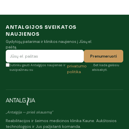
ANTALGIJOS SVEIKATOS
NAUJIENOS
Gydytojų patarimai ir klinikos naujienos į Jūsų el.
paštą.
Prenumeruoti
Sutinku gauti Antalgijos naujienas ir
. Bet kada galėsiu
privatumo
susipažinau su
atsisakyti.
politika
„Antalgija — prieš skausmą"
Reabilitacijos ir šeimos medicinos klinika Kaune. Aukštosios
technologijos ir Jus pažįstanti komanda.