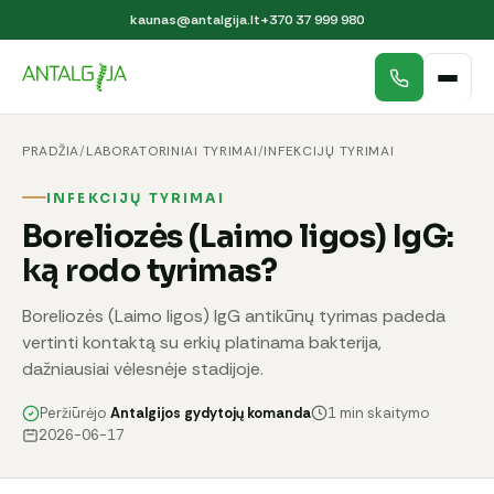
kaunas@antalgija.lt
+370 37 999 980
PRADŽIA
/
LABORATORINIAI TYRIMAI
/
INFEKCIJŲ TYRIMAI
INFEKCIJŲ TYRIMAI
Boreliozės (Laimo ligos) IgG:
ką rodo tyrimas?
Boreliozės (Laimo ligos) IgG antikūnų tyrimas padeda
vertinti kontaktą su erkių platinama bakterija,
dažniausiai vėlesnėje stadijoje.
Peržiūrėjo
Antalgijos gydytojų komanda
1 min skaitymo
2026-06-17