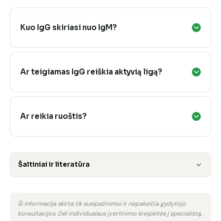
Kuo IgG skiriasi nuo IgM?
Ar teigiamas IgG reiškia aktyvią ligą?
Ar reikia ruoštis?
Šaltiniai ir literatūra
Ši informacija skirta tik susipažinimui ir nepakeičia gydytojo
konsultacijos. Dėl individualaus įvertinimo kreipkitės į specialistą.