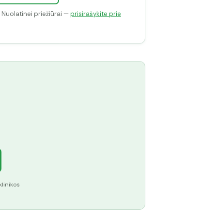
. Nuolatinei priežiūrai —
prisirašykite prie
klinikos