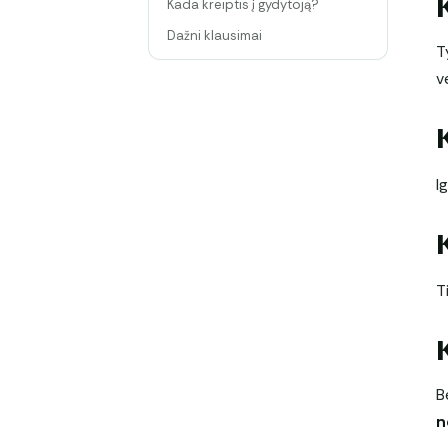
Kada kreiptis į gydytoją?
Dažni klausimai
T
v
I
T
B
n