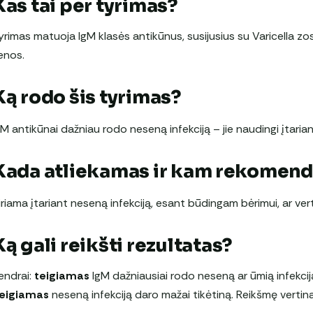
Kas tai per tyrimas?
yrimas matuoja IgM klasės antikūnus, susijusius su Varicella zos
enos.
Ką rodo šis tyrimas?
gM antikūnai dažniau rodo neseną infekciją – jie naudingi įtarian
Kada atliekamas ir kam rekomen
iriama įtariant neseną infekciją, esant būdingam bėrimui, ar ver
Ką gali reikšti rezultatas?
endrai:
teigiamas
IgM dažniausiai rodo neseną ar ūmią infekciją,
eigiamas
neseną infekciją daro mažai tikėtiną. Reikšmę vertina