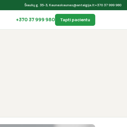
Šiaulių g. 35-3, Kaunas
kaunas@antalgija.lt
+370 37 999 980
+370 37 999 980
Tapti pacientu