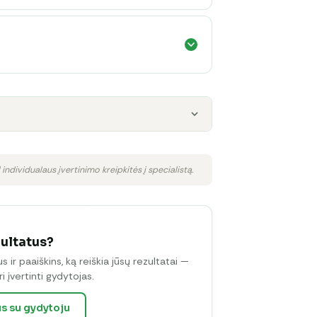
 individualaus įvertinimo kreipkitės į specialistą.
zultatus?
ir paaiškins, ką reiškia jūsų rezultatai —
i įvertinti gydytojas.
us su gydytoju