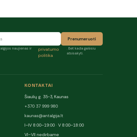
Prenumeruoti
algijos naujienas ir
. Bet kada galėsiu
privatumo
atsisakyti.
politika
KONTAKTAI
Šiaulių g. 35-3, Kaunas
+370 37 999 980
kaunas@antalgija.lt
I–IV 8:00–19:00 · V 8:00–18:00
VI–VII nedirbame