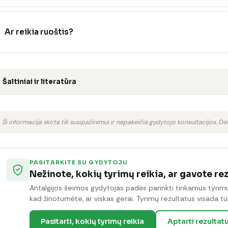
Ar reikia ruoštis?
Šaltiniai ir literatūra
Ši informacija skirta tik susipažinimui ir nepakeičia gydytojo konsultacijos. Dėl
PASITARKITE SU GYDYTOJU
Nežinote, kokių tyrimų reikia, ar gavote re
Antalgijos šeimos gydytojas padės parinkti tinkamus tyrimus 
kad žinotumėte, ar viskas gerai. Tyrimų rezultatus visada tur
Pasitarti, kokių tyrimų reikia
Aptarti rezultat