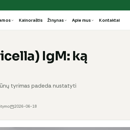
ramos
Kainoraštis
Žinynas
Apie mus
Kontaktai
icella) IgM: ką
ikūnų tyrimas padeda nustatyti
aitymo
2026-06-18