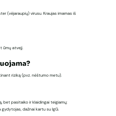
ter (vėjaraupių) virusu. Kraujas imamas iš
t ūmų atvejį.
duojama?
tinant riziką (pvz. nėštumo metu).
 bet pasitaiko ir klaidingai teigiamų;
 gydytojas, dažnai kartu su IgG.