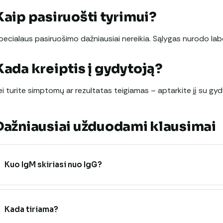
Kaip pasiruošti tyrimui?
pecialaus pasiruošimo dažniausiai nereikia. Sąlygas nurodo labo
Kada kreiptis į gydytoją?
ei turite simptomų ar rezultatas teigiamas – aptarkite jį su gyd
Dažniausiai užduodami klausimai
Kuo IgM skiriasi nuo IgG?
Kada tiriama?