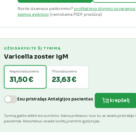
Norite išsamaus patikrinimo?
profilaktinio ištyrimo programos
šeimos gydytojo
(nemokama PSDF priežiūra).
UŽSISAKYKITE ŠĮ TYRIMĄ
Varicella zoster IgM
Neprisirašiusiems
Prisirašiusiems
31,50 €
23,63 €
Esu prisirašęs Antalgijos pacientas
Į krepšelį
Tyrimą galite atlikti be siuntimo. Kaina priklauso nuo to, ar esate prisirašęs 
pacientas. Rezultatus visada turėtų įvertinti gydytojas.