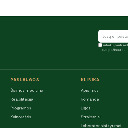
Sutinku gauti Ant
susipažinau su
PASLAUGOS
KLINIKA
Šeimos medicina
Apie mus
Reabilitacija
Komanda
Programos
Ligos
Kainoraštis
Straipsniai
Laboratoriniai tyrimai