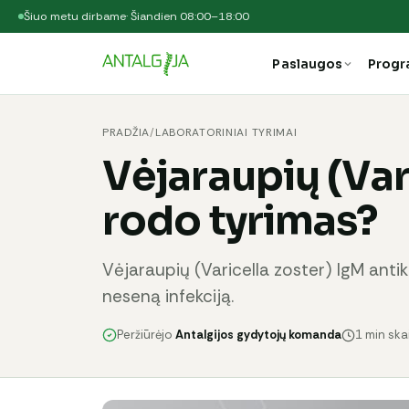
Šiuo metu dirbame
· Šiandien 08:00–18:00
Paslaugos
Prog
PRADŽIA
/
LABORATORINIAI TYRIMAI
Vėjaraupių (Var
rodo tyrimas?
Vėjaraupių (Varicella zoster) IgM ant
neseną infekciją.
Peržiūrėjo
Antalgijos gydytojų komanda
1 min sk