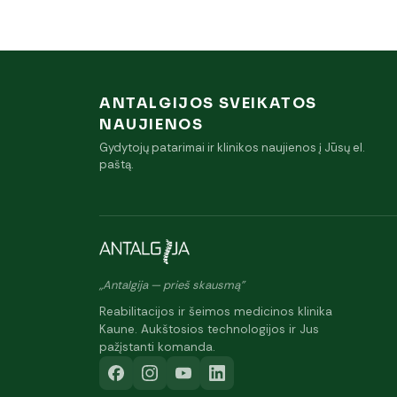
ANTALGIJOS SVEIKATOS
NAUJIENOS
Gydytojų patarimai ir klinikos naujienos į Jūsų el.
paštą.
„Antalgija — prieš skausmą"
Reabilitacijos ir šeimos medicinos klinika
Kaune. Aukštosios technologijos ir Jus
pažįstanti komanda.