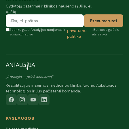
Gydytojų patarimai ir klinikos naujienos į Jūsų el.
paštą.
Prenumeruoti
Sutinku gauti Antalgijos naujienas ir
. Bet kada galėsiu
privatumo
susipažinau su
atsisakyti.
politika
„Antalgija — prieš skausmą"
Reabilitacijos ir šeimos medicinos klinika Kaune. Aukštosios
technologijos ir Jus pažįstanti komanda.
PASLAUGOS