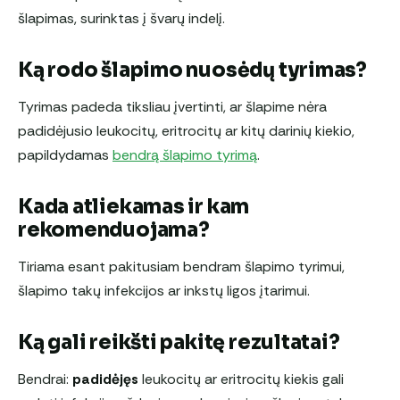
šlapimas, surinktas į švarų indelį.
Ką rodo šlapimo nuosėdų tyrimas?
Tyrimas padeda tiksliau įvertinti, ar šlapime nėra
padidėjusio leukocitų, eritrocitų ar kitų darinių kiekio,
papildydamas
bendrą šlapimo tyrimą
.
Kada atliekamas ir kam
rekomenduojama?
Tiriama esant pakitusiam bendram šlapimo tyrimui,
šlapimo takų infekcijos ar inkstų ligos įtarimui.
Ką gali reikšti pakitę rezultatai?
Bendrai:
padidėjęs
leukocitų ar eritrocitų kiekis gali