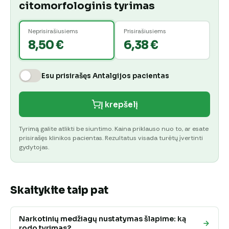
citomorfologinis tyrimas
Neprisirašiusiems
Prisirašiusiems
8,50 €
6,38 €
Esu prisirašęs Antalgijos pacientas
Į krepšelį
Tyrimą galite atlikti be siuntimo. Kaina priklauso nuo to, ar esate
prisirašęs klinikos pacientas. Rezultatus visada turėtų įvertinti
gydytojas.
Skaitykite taip pat
Narkotinių medžiagų nustatymas šlapime: ką
rodo tyrimas?