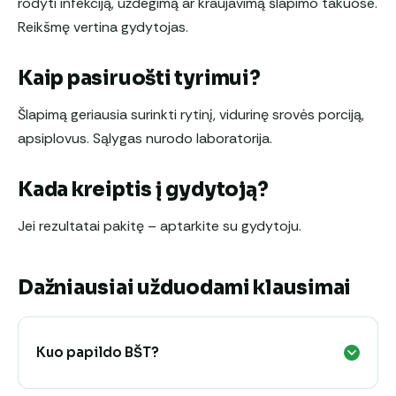
rodyti infekciją, uždegimą ar kraujavimą šlapimo takuose.
Reikšmę vertina gydytojas.
Kaip pasiruošti tyrimui?
Šlapimą geriausia surinkti rytinį, vidurinę srovės porciją,
apsiplovus. Sąlygas nurodo laboratorija.
Kada kreiptis į gydytoją?
Jei rezultatai pakitę – aptarkite su gydytoju.
Dažniausiai užduodami klausimai
Kuo papildo BŠT?