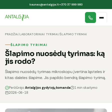
kaunas@antalgija.lt
+370 37 999 980
PRADŽIA
/
LABORATORINIAI TYRIMAI
/
ŠLAPIMO TYRIMAI
ŠLAPIMO TYRIMAI
Šlapimo nuosėdų tyrimas: ką
jis rodo?
Šlapimo nuosėdų tyrimas mikroskopu įvertina ląsteles ir
kitas daleles šlapime. Jis papildo bendrą šlapimo tyrimą.
Peržiūrėjo
Antalgijos gydytojų komanda
1 min skaitymo
2026-06-18