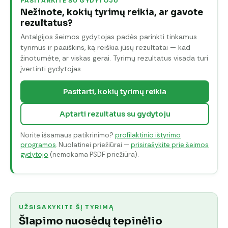
PASITARKITE SU GYDYTOJU
Nežinote, kokių tyrimų reikia, ar gavote
rezultatus?
Antalgijos šeimos gydytojas padės parinkti tinkamus
tyrimus ir paaiškins, ką reiškia jūsų rezultatai — kad
žinotumėte, ar viskas gerai. Tyrimų rezultatus visada turi
įvertinti gydytojas.
Pasitarti, kokių tyrimų reikia
Aptarti rezultatus su gydytoju
Norite išsamaus patikrinimo?
profilaktinio ištyrimo
programos
. Nuolatinei priežiūrai —
prisirašykite prie šeimos
gydytojo
(nemokama PSDF priežiūra).
UŽSISAKYKITE ŠĮ TYRIMĄ
Šlapimo nuosėdų tepinėlio