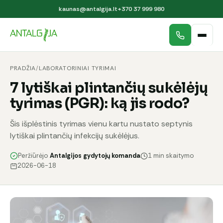
kaunas@antalgija.lt
+370 37 999 980
PRADŽIA
/
LABORATORINIAI TYRIMAI
7 lytiškai plintančių sukėlėjų
tyrimas (PGR): ką jis rodo?
Šis išplėstinis tyrimas vienu kartu nustato septynis
lytiškai plintančių infekcijų sukėlėjus.
Peržiūrėjo
Antalgijos gydytojų komanda
1 min skaitymo
2026-06-18