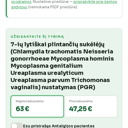
programos
. Nuolatinei priežiūrai —
prisirašykite prie šeimos
gydytojo
(nemokama PSDF priežiūra).
UŽSISAKYKITE ŠĮ TYRIMĄ
7-ių lytiškai plintančių sukėlėjų
(Chlamydia trachomatis Neisseria
gonorrhoeae Mycoplasma hominis
Mycoplasma genitalium
Ureaplasma urealyticum
Ureaplasma parvum Trichomonas
vaginalis) nustatymas (PGR)
Neprisirašiusiems
Prisirašiusiems
63 €
47,25 €
Esu prisirašęs Antalgijos pacientas