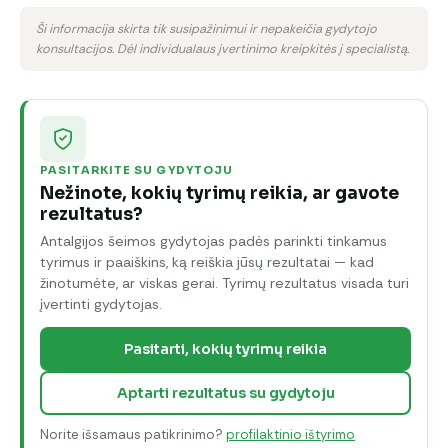
Ši informacija skirta tik susipažinimui ir nepakeičia gydytojo
konsultacijos. Dėl individualaus įvertinimo kreipkitės į specialistą.
PASITARKITE SU GYDYTOJU
Nežinote, kokių tyrimų reikia, ar gavote
rezultatus?
Antalgijos šeimos gydytojas padės parinkti tinkamus
tyrimus ir paaiškins, ką reiškia jūsų rezultatai — kad
žinotumėte, ar viskas gerai. Tyrimų rezultatus visada turi
įvertinti gydytojas.
Pasitarti, kokių tyrimų reikia
Aptarti rezultatus su gydytoju
Norite išsamaus patikrinimo?
profilaktinio ištyrimo