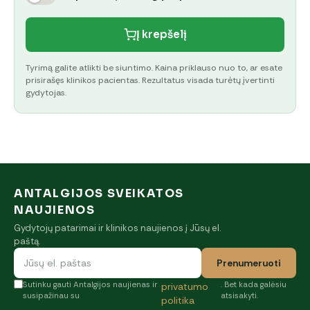
Į krepšelį
Tyrimą galite atlikti be siuntimo. Kaina priklauso nuo to, ar esate
prisirašęs klinikos pacientas. Rezultatus visada turėtų įvertinti
gydytojas.
ANTALGIJOS SVEIKATOS
NAUJIENOS
Gydytojų patarimai ir klinikos naujienos į Jūsų el.
paštą.
Prenumeruoti
Sutinku gauti Antalgijos naujienas ir
. Bet kada galėsiu
privatumo
susipažinau su
atsisakyti.
politika