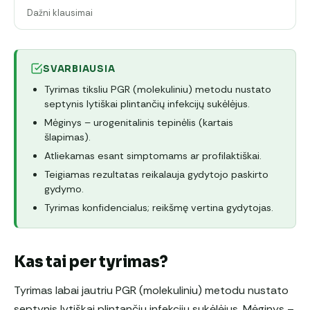
Dažni klausimai
SVARBIAUSIA
Tyrimas tiksliu PGR (molekuliniu) metodu nustato
septynis lytiškai plintančių infekcijų sukėlėjus.
Mėginys – urogenitalinis tepinėlis (kartais
šlapimas).
Atliekamas esant simptomams ar profilaktiškai.
Teigiamas rezultatas reikalauja gydytojo paskirto
gydymo.
Tyrimas konfidencialus; reikšmę vertina gydytojas.
Kas tai per tyrimas?
Tyrimas labai jautriu PGR (molekuliniu) metodu nustato
septynis lytiškai plintančių infekcijų sukėlėjus. Mėginys –