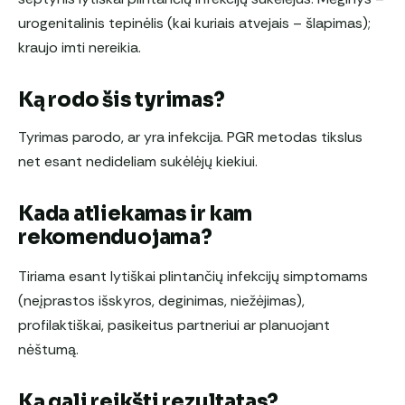
urogenitalinis tepinėlis (kai kuriais atvejais – šlapimas);
kraujo imti nereikia.
Ką rodo šis tyrimas?
Tyrimas parodo, ar yra infekcija. PGR metodas tikslus
net esant nedideliam sukėlėjų kiekiui.
Kada atliekamas ir kam
rekomenduojama?
Tiriama esant lytiškai plintančių infekcijų simptomams
(neįprastos išskyros, deginimas, niežėjimas),
profilaktiškai, pasikeitus partneriui ar planuojant
nėštumą.
Ką gali reikšti rezultatas?