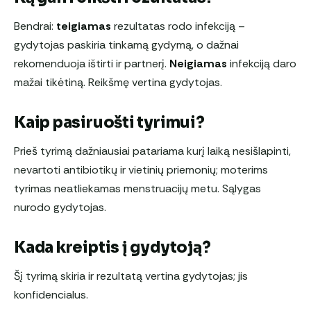
Bendrai:
teigiamas
rezultatas rodo infekciją –
gydytojas paskiria tinkamą gydymą, o dažnai
rekomenduoja ištirti ir partnerį.
Neigiamas
infekciją daro
mažai tikėtiną. Reikšmę vertina gydytojas.
Kaip pasiruošti tyrimui?
Prieš tyrimą dažniausiai patariama kurį laiką nesišlapinti,
nevartoti antibiotikų ir vietinių priemonių; moterims
tyrimas neatliekamas menstruacijų metu. Sąlygas
nurodo gydytojas.
Kada kreiptis į gydytoją?
Šį tyrimą skiria ir rezultatą vertina gydytojas; jis
konfidencialus.