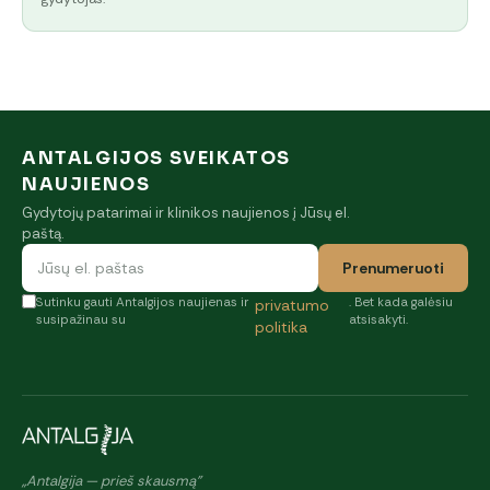
ANTALGIJOS SVEIKATOS
NAUJIENOS
Gydytojų patarimai ir klinikos naujienos į Jūsų el.
paštą.
Prenumeruoti
Sutinku gauti Antalgijos naujienas ir
. Bet kada galėsiu
privatumo
susipažinau su
atsisakyti.
politika
„Antalgija — prieš skausmą"