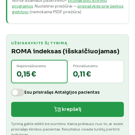
Norite išsamaus patikrinimo?
profilaktinio ištyrimo
programos
. Nuolatinei priežiūrai —
prisirašykite prie šeimos
gydytojo
(nemokama PSDF priežiūra).
UŽSISAKYKITE ŠĮ TYRIMĄ
ROMA indeksas (išskaičiuojamas)
Neprisirašiusiems
Prisirašiusiems
0,15 €
0,11 €
Esu prisirašęs Antalgijos pacientas
Į krepšelį
Tyrimą galite atlikti be siuntimo. Kaina priklauso nuo to, ar esate
prisirašęs klinikos pacientas. Rezultatus visada turėtų įvertinti
gydytojas.