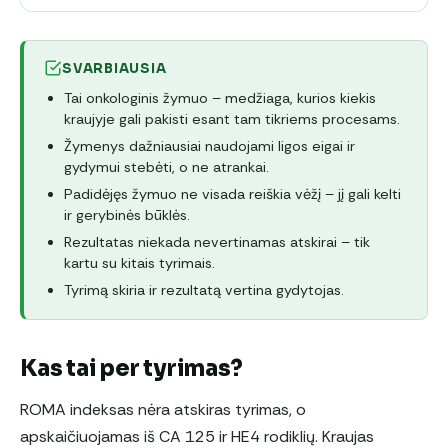
SVARBIAUSIA
Tai onkologinis žymuo – medžiaga, kurios kiekis
kraujyje gali pakisti esant tam tikriems procesams.
Žymenys dažniausiai naudojami ligos eigai ir
gydymui stebėti, o ne atrankai.
Padidėjęs žymuo ne visada reiškia vėžį – jį gali kelti
ir gerybinės būklės.
Rezultatas niekada nevertinamas atskirai – tik
kartu su kitais tyrimais.
Tyrimą skiria ir rezultatą vertina gydytojas.
Kas tai per tyrimas?
ROMA indeksas nėra atskiras tyrimas, o
apskaičiuojamas iš CA 125 ir HE4 rodiklių. Kraujas