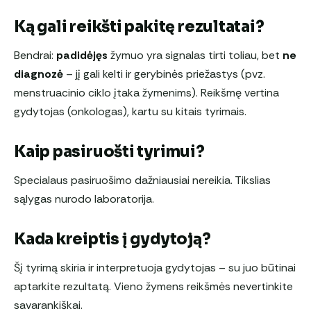
Ką gali reikšti pakitę rezultatai?
Bendrai:
padidėjęs
žymuo yra signalas tirti toliau, bet
ne
diagnozė
– jį gali kelti ir gerybinės priežastys (pvz.
menstruacinio ciklo įtaka žymenims). Reikšmę vertina
gydytojas (onkologas), kartu su kitais tyrimais.
Kaip pasiruošti tyrimui?
Specialaus pasiruošimo dažniausiai nereikia. Tikslias
sąlygas nurodo laboratorija.
Kada kreiptis į gydytoją?
Šį tyrimą skiria ir interpretuoja gydytojas – su juo būtinai
aptarkite rezultatą. Vieno žymens reikšmės nevertinkite
savarankiškai.