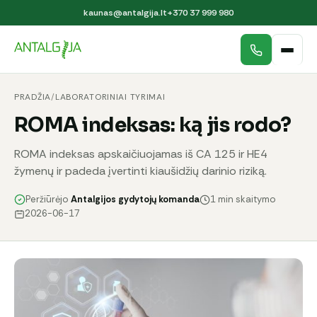
kaunas@antalgija.lt
+370 37 999 980
PRADŽIA
/
LABORATORINIAI TYRIMAI
ROMA indeksas: ką jis rodo?
ROMA indeksas apskaičiuojamas iš CA 125 ir HE4
žymenų ir padeda įvertinti kiaušidžių darinio riziką.
Peržiūrėjo
Antalgijos gydytojų komanda
1 min skaitymo
2026-06-17