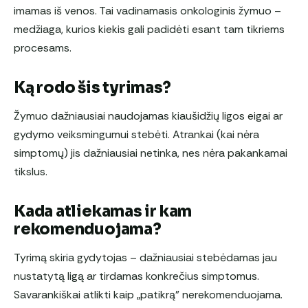
imamas iš venos. Tai vadinamasis onkologinis žymuo –
medžiaga, kurios kiekis gali padidėti esant tam tikriems
procesams.
Ką rodo šis tyrimas?
Žymuo dažniausiai naudojamas kiaušidžių ligos eigai ar
gydymo veiksmingumui stebėti. Atrankai (kai nėra
simptomų) jis dažniausiai netinka, nes nėra pakankamai
tikslus.
Kada atliekamas ir kam
rekomenduojama?
Tyrimą skiria gydytojas – dažniausiai stebėdamas jau
nustatytą ligą ar tirdamas konkrečius simptomus.
Savarankiškai atlikti kaip „patikrą” nerekomenduojama.