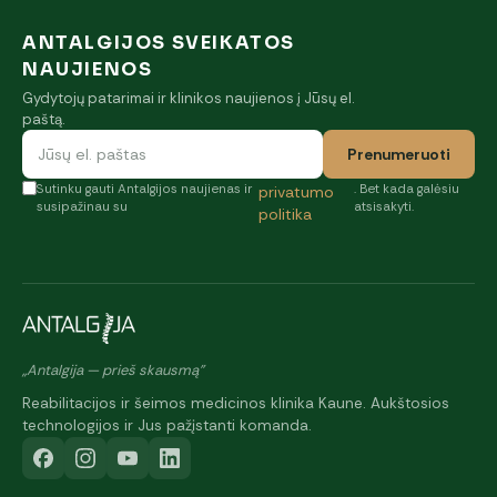
ANTALGIJOS SVEIKATOS
NAUJIENOS
Gydytojų patarimai ir klinikos naujienos į Jūsų el.
paštą.
Prenumeruoti
Sutinku gauti Antalgijos naujienas ir
. Bet kada galėsiu
privatumo
susipažinau su
atsisakyti.
politika
„Antalgija — prieš skausmą"
Reabilitacijos ir šeimos medicinos klinika Kaune. Aukštosios
technologijos ir Jus pažįstanti komanda.