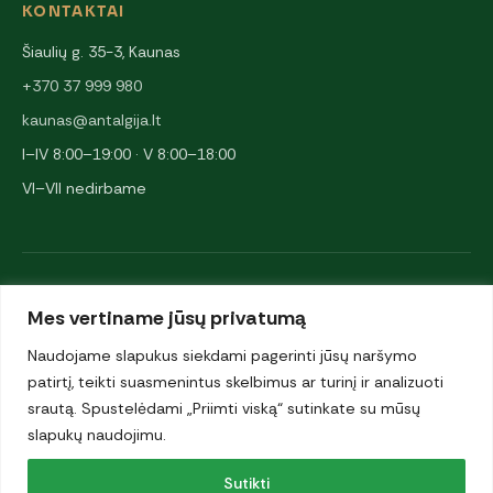
KONTAKTAI
Šiaulių g. 35-3, Kaunas
+370 37 999 980
kaunas@antalgija.lt
I–IV 8:00–19:00 · V 8:00–18:00
VI–VII nedirbame
NARYSTĖS IR PARTNERIAI
Mes vertiname jūsų privatumą
Naudojame slapukus siekdami pagerinti jūsų naršymo
patirtį, teikti suasmenintus skelbimus ar turinį ir analizuoti
srautą. Spustelėdami „Priimti viską“ sutinkate su mūsų
slapukų naudojimu.
© 2026 UAB „Antalgija". Visos teisės saugomos.
Sutikti