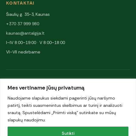
KONTAKTAI
Šiaulių g. 35-3, Kaunas
+370 37 999 980
kaunas@antalgija.lt
I–IV 8:00–19:00 · V 8:00–18:00
VI–VII nedirbame
NARYSTĖS IR PARTNERIAI
Mes vertiname jūsų privatumą
Naudojame slapukus siekdami pagerinti jūsų naršymo
patirtį, teikti suasmenintus skelbimus ar turinį ir analizuoti
srautą. Spustelėdami „Priimti viską“ sutinkate su mūsų
slapukų naudojimu.
© 2026 UAB „Antalgija". Visos teisės saugomos.
Sutikti