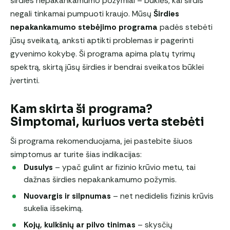
širdies nepakankamumo požymiai – būklės, kai širdis
negali tinkamai pumpuoti kraujo. Mūsų
Širdies
nepakankamumo stebėjimo programa
padės stebėti
jūsų sveikatą, anksti aptikti problemas ir pagerinti
gyvenimo kokybę. Ši programa apima platų tyrimų
spektrą, skirtą jūsų širdies ir bendrai sveikatos būklei
įvertinti.
Kam skirta ši programa?
Simptomai, kuriuos verta stebėti
Ši programa rekomenduojama, jei pastebite šiuos
simptomus ar turite šias indikacijas:
Dusulys
– ypač gulint ar fizinio krūvio metu, tai
dažnas širdies nepakankamumo požymis.
Nuovargis ir silpnumas
– net nedidelis fizinis krūvis
sukelia išsekimą.
Kojų, kulkšnių ar pilvo tinimas
– skysčių