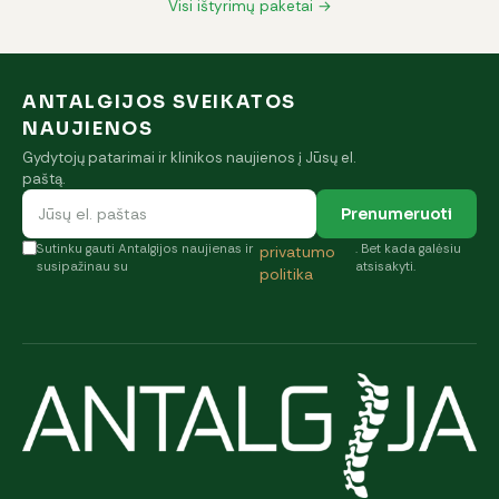
Visi ištyrimų paketai →
ANTALGIJOS SVEIKATOS
NAUJIENOS
Gydytojų patarimai ir klinikos naujienos į Jūsų el.
paštą.
Prenumeruoti
Sutinku gauti Antalgijos naujienas ir
. Bet kada galėsiu
privatumo
susipažinau su
atsisakyti.
politika