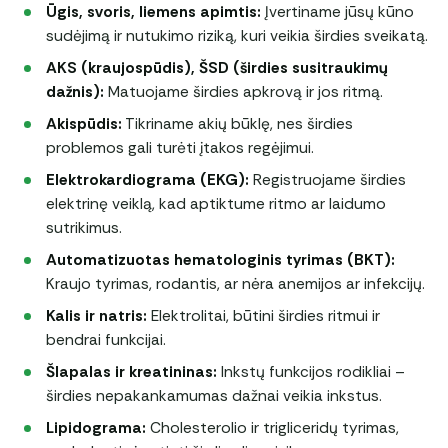
Ūgis, svoris, liemens apimtis:
Įvertiname jūsų kūno
sudėjimą ir nutukimo riziką, kuri veikia širdies sveikatą.
AKS (kraujospūdis), ŠSD (širdies susitraukimų
dažnis):
Matuojame širdies apkrovą ir jos ritmą.
Akispūdis:
Tikriname akių būklę, nes širdies
problemos gali turėti įtakos regėjimui.
Elektrokardiograma (EKG):
Registruojame širdies
elektrinę veiklą, kad aptiktume ritmo ar laidumo
sutrikimus.
Automatizuotas hematologinis tyrimas (BKT):
Kraujo tyrimas, rodantis, ar nėra anemijos ar infekcijų.
Kalis ir natris:
Elektrolitai, būtini širdies ritmui ir
bendrai funkcijai.
Šlapalas ir kreatininas:
Inkstų funkcijos rodikliai –
širdies nepakankamumas dažnai veikia inkstus.
Lipidograma:
Cholesterolio ir trigliceridų tyrimas,