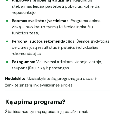
Ankstyvas problemų aptikimas:
Reguliarus
stebėjimas leidžia pastebėti pokyčius, kol jie dar
nepasunkėjo.
Išsamus sveikatos įvertinimas:
Programa apima
viską – nuo kraujo tyrimų iki širdies ir plaučių
funkcijos testų.
Personalizuotos rekomendacijos:
Šeimos gydytojas
peržiūrės jūsų rezultatus ir pateiks individualias
rekomendacijas.
Patogumas:
Visi tyrimai atliekami vienoje vietoje,
taupant jūsų laiką ir pastangas.
Nedelskite!
Užsisakykite šią programą jau dabar ir
ženkite žingsnį link sveikesnės širdies.
Ką apima programa?
Štai išsamus tyrimų sąrašas ir jų paaiškinimai: