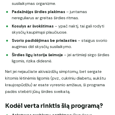
susilaikymas organizme.
Padažnėjęs širdies plakimas
– juntamas
nereguliarus ar greitas širdies ritmas.
Kosulys ar švokštimas
– ypač naktį, tai gali rodyti
skysčių kaupimąsi plaučiuose.
Svorio padidėjimas be priežasties
– staigus svorio
augimas dėl skysčių susilaikymo.
Širdies ligų istorija šeimoje
– jei artimieji sirgo širdies
ligomis, rizika didesnė.
Net jei nejaučiate akivaizdžių simptomų, bet sergate
kitomis lėtinėmis ligomis (pvz., cukriniu diabetu, aukštu
kraujospūdžiu) ar esate vyresnio amžiaus, ši programa
padės stebėti jūsų širdies sveikatą.
Kodėl verta rinktis šią programą?