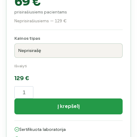
69 €
prisirašiusiems pacientams
Neprisirašiusiems — 129 €
Kainos tipas
Išvalyti
129
€
produkto
kiekis:
Širdies
Į krepšelį
nepakankamumo
(ŠN)
Sertifikuota laboratorija
sergančiųjų