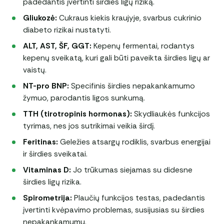
padedantis įvertinti širdies ligų riziką.
Gliukozė:
Cukraus kiekis kraujyje, svarbus cukrinio
diabeto rizikai nustatyti.
ALT, AST, ŠF, GGT:
Kepenų fermentai, rodantys
kepenų sveikatą, kuri gali būti paveikta širdies ligų ar
vaistų.
NT-pro BNP:
Specifinis širdies nepakankamumo
žymuo, parodantis ligos sunkumą.
TTH (tirotropinis hormonas):
Skydliaukės funkcijos
tyrimas, nes jos sutrikimai veikia širdį.
Feritinas:
Geležies atsargų rodiklis, svarbus energijai
ir širdies sveikatai.
Vitaminas D:
Jo trūkumas siejamas su didesne
širdies ligų rizika.
Spirometrija:
Plaučių funkcijos testas, padedantis
įvertinti kvėpavimo problemas, susijusias su širdies
nepakankamumu.