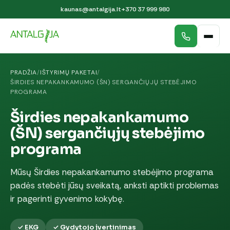
kaunas@antalgija.lt
+370 37 999 980
PRADŽIA
/
IŠTYRIMŲ PAKETAI
/
ŠIRDIES NEPAKANKAMUMO (ŠN) SERGANČIŲJŲ STEBĖJIMO
PROGRAMA
Širdies nepakankamumo
(ŠN) sergančiųjų stebėjimo
programa
Mūsų Širdies nepakankamumo stebėjimo programa
padės stebėti jūsų sveikatą, anksti aptikti problemas
ir pagerinti gyvenimo kokybę.
✓ EKG
✓ Gydytojo įvertinimas