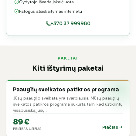
stebėjimo
Gydytojo išvada įskaičiuota
programa
Patogus atsiskaitymas internetu
+370 37 999980
PAKETAI
Kiti ištyrimų paketai
Paauglių sveikatos patikros programa
Jūsų paauglio sveikata yra svarbiausia! Mūsų paauglių
sveikatos patikros programa sukurta tam, kad užtikrintų
visapusišką jūsų …
89 €
Plačiau
PRISIRAŠIUSIEMS