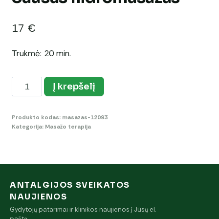
17
€
Trukmė: 20 min.
produkto
Į krepšelį
kiekis:
Sausas
Produkto kodas:
masazas-12093
hidromasažas
Kategorija:
Masažo terapija
ANTALGIJOS SVEIKATOS
NAUJIENOS
Gydytojų patarimai ir klinikos naujienos į Jūsų el.
paštą.