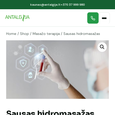
kaunas@antalgija.lt
+370 37 999 980
Home
/
Shop
/
Masažo terapija
/
Sausas hidromasažas
Sausas hidromasažas