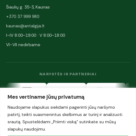
Šiaulių g. 35-3, Kaunas
+370 37 999 980
kaunas@antalgija.lt
I–IV 8:00–19:00 · V 8:00–18:00
VI–VII nedirbame
NARYSTĖS IR PARTNERIAI
Mes vertiname jūsų privatumą
Naudojame slapukus siekdami pagerinti jūsų naršymo
patirtį, teikti suasmenintus skelbimus ar turinį ir analizuoti
srautą. Spustelėdami „Priimti viską“ sutinkate su mūsų
© 2026 UAB „Antalgija". Visos teisės saugomos.
slapukų naudojimu.
Privatumo politika