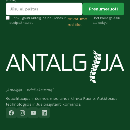
Prenumeruoti
Sutinku gauti Antalgijos naujienas ir
. Bet kada galėsiu
privatumo
susipažinau su
atsisakyti.
politika
„Antalgija — prieš skausmą"
Reabilitacijos ir šeimos medicinos klinika Kaune. Aukštosios
technologijos ir Jus pažįstanti komanda.