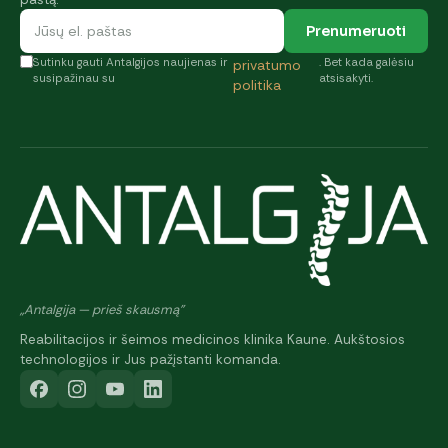
Prenumeruoti
Sutinku gauti Antalgijos naujienas ir
. Bet kada galėsiu
privatumo
susipažinau su
atsisakyti.
politika
„Antalgija — prieš skausmą"
Reabilitacijos ir šeimos medicinos klinika Kaune. Aukštosios
technologijos ir Jus pažįstanti komanda.