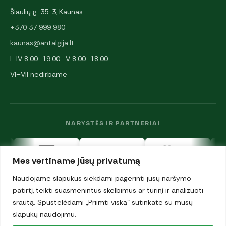
Šiaulių g. 35-3, Kaunas
+370 37 999 980
kaunas@antalgija.lt
I–IV 8:00–19:00 · V 8:00–18:00
VI–VII nedirbame
NARYSTĖS IR PARTNERIAI
Mes vertiname jūsų privatumą
Naudojame slapukus siekdami pagerinti jūsų naršymo
patirtį, teikti suasmenintus skelbimus ar turinį ir analizuoti
srautą. Spustelėdami „Priimti viską“ sutinkate su mūsų
© 2026 UAB „Antalgija". Visos teisės saugomos.
slapukų naudojimu.
Privatumo politika