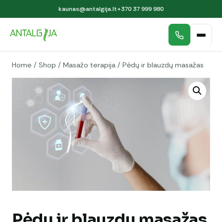
kaunas@antalgija.lt
+370 37 999 980
Home
/
Shop
/
Masažo terapija
/
Pėdų ir blauzdų masažas
Pėdų ir blauzdų masažas