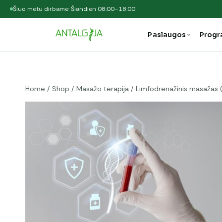
Šiuo metu dirbame
· Šiandien 08:00–18:00
Paslaugos
Prog
Home
/
Shop
/
Masažo terapija
/
Limfodrenažinis masažas (