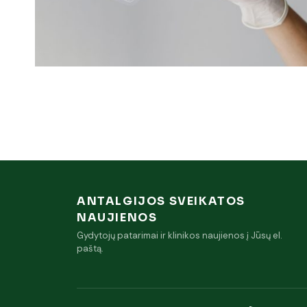
ANTALGIJOS SVEIKATOS
NAUJIENOS
Gydytojų patarimai ir klinikos naujienos į Jūsų el.
paštą.