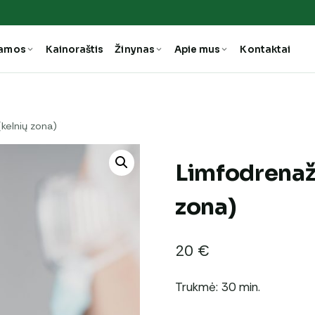
ramos
Kainoraštis
Žinynas
Apie mus
Kontaktai
kelnių zona)
Limfodrenaž
zona)
20
€
Trukmė: 30 min.