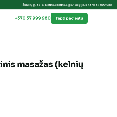
Šiaulių g. 35-3, Kaunas
kaunas@antalgija.lt
+370 37 999 980
+370 37 999 980
Tapti pacientu
inis masažas (kelnių