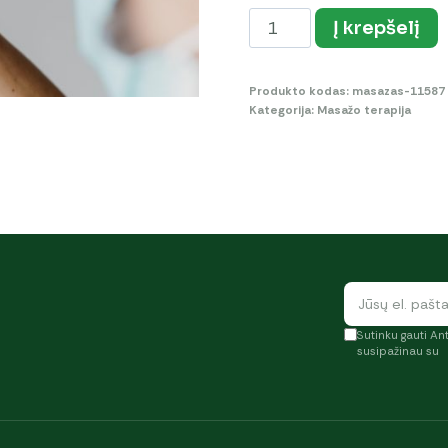
produkto
Į krepšelį
kiekis:
Limfodrenažinis
Produkto kodas:
masazas-11587
masažas
Kategorija:
Masažo terapija
(kelnių
zona)
Sutinku gauti Ant
susipažinau su