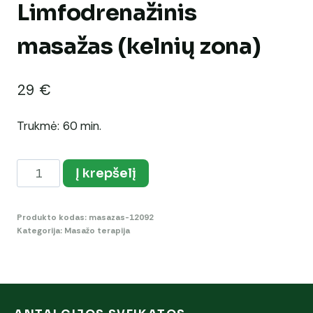
Limfodrenažinis
masažas (kelnių zona)
29
€
Trukmė: 60 min.
produkto
Į krepšelį
kiekis:
Limfodrenažinis
Produkto kodas:
masazas-12092
masažas
Kategorija:
Masažo terapija
(kelnių
zona)