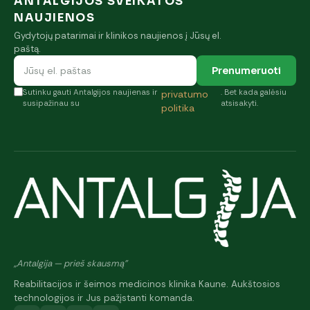
ANTALGIJOS SVEIKATOS
NAUJIENOS
Gydytojų patarimai ir klinikos naujienos į Jūsų el.
paštą.
Prenumeruoti
Sutinku gauti Antalgijos naujienas ir
. Bet kada galėsiu
privatumo
susipažinau su
atsisakyti.
politika
„Antalgija — prieš skausmą"
Reabilitacijos ir šeimos medicinos klinika Kaune. Aukštosios
technologijos ir Jus pažįstanti komanda.