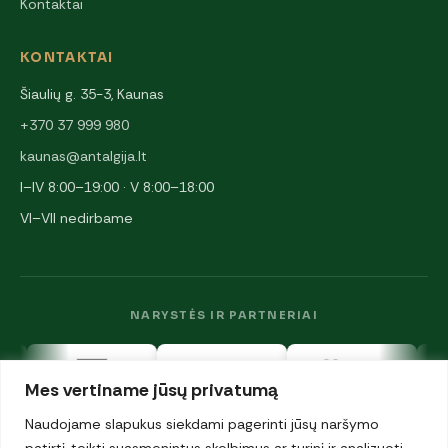
Kontaktai
KONTAKTAI
Šiaulių g. 35-3, Kaunas
+370 37 999 980
kaunas@antalgija.lt
I–IV 8:00–19:00 · V 8:00–18:00
VI–VII nedirbame
NARYSTĖS IR PARTNERIAI
Mes vertiname jūsų privatumą
Naudojame slapukus siekdami pagerinti jūsų naršymo
patirtį, teikti suasmenintus skelbimus ar turinį ir analizuoti