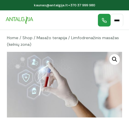
kaunas@antalgija.lt
+370 37 999 980
Home
/
Shop
/
Masažo terapija
/
Limfodrenažinis masažas
(kelnių zona)