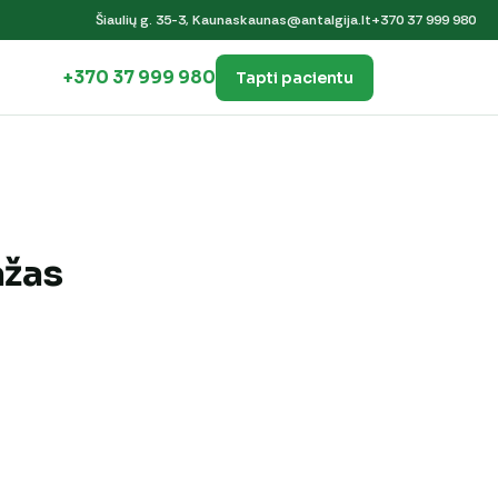
Šiaulių g. 35-3, Kaunas
kaunas@antalgija.lt
+370 37 999 980
+370 37 999 980
Tapti pacientu
ažas