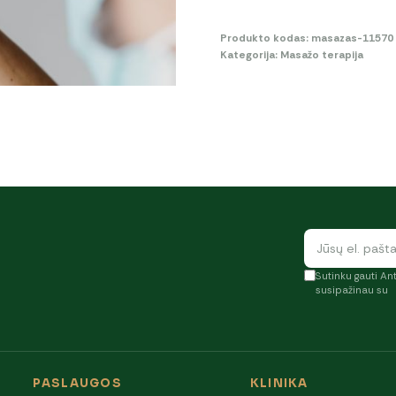
Galvos
Produkto kodas:
masazas-11570
masažas
Kategorija:
Masažo terapija
Sutinku gauti Ant
susipažinau su
PASLAUGOS
KLINIKA