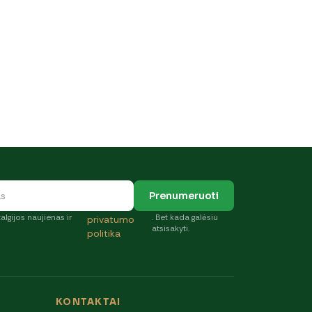
Prenumeruoti
algijos naujienas ir
. Bet kada galėsiu
privatumo
atsisakyti.
politika
KONTAKTAI