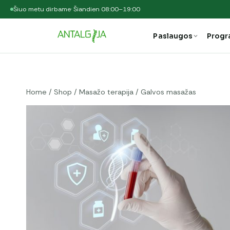
Šiuo metu dirbame
· Šiandien 08:00–19:00
Paslaugos
Prog
Home
/
Shop
/
Masažo terapija
/
Galvos masažas