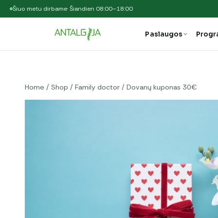
Šiuo metu dirbame
· Šiandien 08:00–18:00
Paslaugos
Prog
Home
/
Shop
/
Family doctor
/
Dovanų kuponas 30€