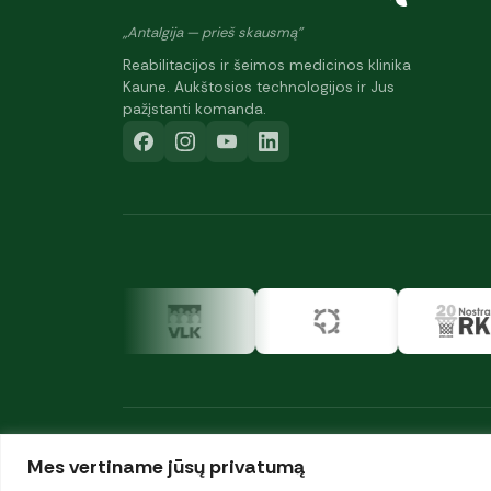
„Antalgija — prieš skausmą"
Reabilitacijos ir šeimos medicinos klinika
Kaune. Aukštosios technologijos ir Jus
pažįstanti komanda.
Mes vertiname jūsų privatumą
© 2026 UAB „Antalgija". Visos teisės saugomos.