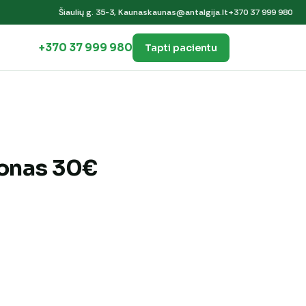
Šiaulių g. 35-3, Kaunas
kaunas@antalgija.lt
+370 37 999 980
+370 37 999 980
Tapti pacientu
onas 30€