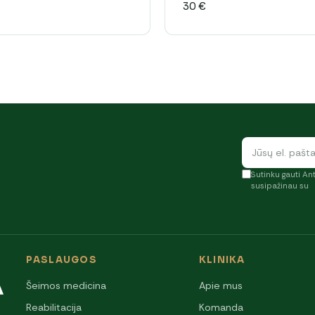
30
€
Sutinku gauti Ant
susipažinau su
PASLAUGOS
KLINIKA
Šeimos medicina
Apie mus
Reabilitacija
Komanda