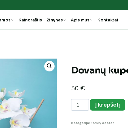
ramos
Kainoraštis
Žinynas
Apie mus
Kontaktai
Dovanų kup
30
€
produkto
Į krepšelį
kiekis:
Dovanų
Kategorija:
Family doctor
kuponas