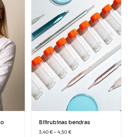
jo
Bilirubinas bendras
Price
3,40
€
–
4,50
€