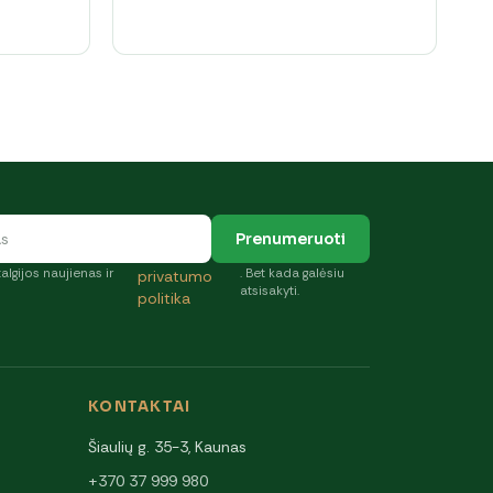
range:
3,40 €
through
4,50 €
Prenumeruoti
algijos naujienas ir
. Bet kada galėsiu
privatumo
atsisakyti.
politika
KONTAKTAI
Šiaulių g. 35-3, Kaunas
+370 37 999 980