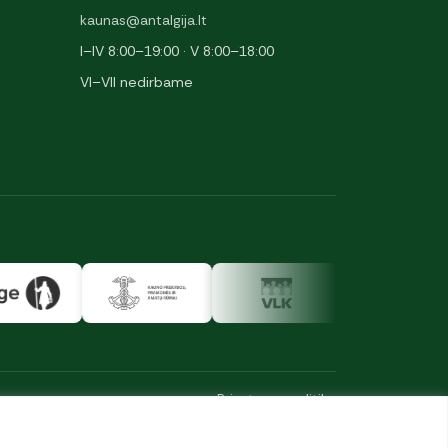
kaunas@antalgija.lt
I–IV 8:00–19:00 · V 8:00–18:00
VI–VII nedirbame
Privatumo politika
·
Slapukai