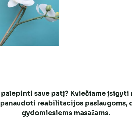
30€
 palepinti save patį? Kviečiame įsigyt
e panaudoti reabilitacijos paslaugoms,
gydomiesiems masažams.