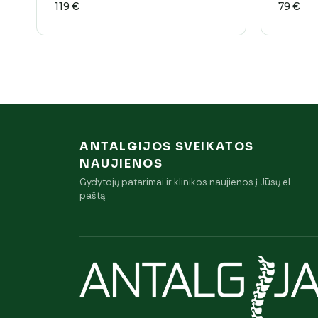
119
€
79
€
ANTALGIJOS SVEIKATOS
NAUJIENOS
Gydytojų patarimai ir klinikos naujienos į Jūsų el.
paštą.