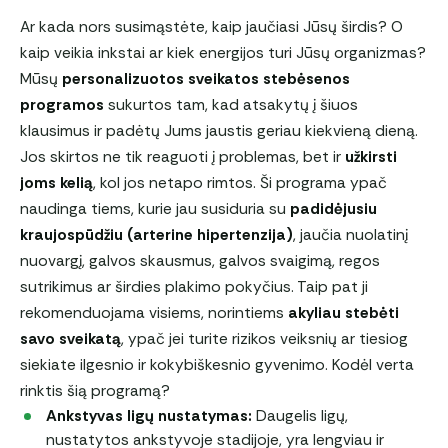
Ar kada nors susimąstėte, kaip jaučiasi Jūsų širdis? O
kaip veikia inkstai ar kiek energijos turi Jūsų organizmas?
Mūsų
personalizuotos sveikatos stebėsenos
programos
sukurtos tam, kad atsakytų į šiuos
klausimus ir padėtų Jums jaustis geriau kiekvieną dieną.
Jos skirtos ne tik reaguoti į problemas, bet ir
užkirsti
joms kelią
, kol jos netapo rimtos. Ši programa ypač
naudinga tiems, kurie jau susiduria su
padidėjusiu
kraujospūdžiu (arterine hipertenzija)
, jaučia nuolatinį
nuovargį, galvos skausmus, galvos svaigimą, regos
sutrikimus ar širdies plakimo pokyčius. Taip pat ji
rekomenduojama visiems, norintiems
akyliau stebėti
savo sveikatą
, ypač jei turite rizikos veiksnių ar tiesiog
siekiate ilgesnio ir kokybiškesnio gyvenimo. Kodėl verta
rinktis šią programą?
Ankstyvas ligų nustatymas:
Daugelis ligų,
nustatytos ankstyvoje stadijoje, yra lengviau ir