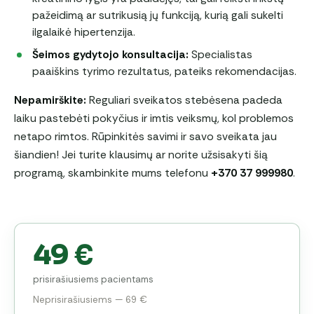
pažeidimą ar sutrikusią jų funkciją, kurią gali sukelti
ilgalaikė hipertenzija.
Šeimos gydytojo konsultacija:
Specialistas
paaiškins tyrimo rezultatus, pateiks rekomendacijas.
Nepamirškite:
Reguliari sveikatos stebėsena padeda
laiku pastebėti pokyčius ir imtis veiksmų, kol problemos
netapo rimtos. Rūpinkitės savimi ir savo sveikata jau
šiandien! Jei turite klausimų ar norite užsisakyti šią
programą, skambinkite mums telefonu
+370 37 999980
.
49 €
prisirašiusiems pacientams
Neprisirašiusiems — 69 €