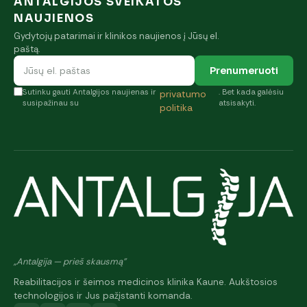
ANTALGIJOS SVEIKATOS
NAUJIENOS
Gydytojų patarimai ir klinikos naujienos į Jūsų el.
paštą.
Prenumeruoti
Sutinku gauti Antalgijos naujienas ir
. Bet kada galėsiu
privatumo
susipažinau su
atsisakyti.
politika
„Antalgija — prieš skausmą"
Reabilitacijos ir šeimos medicinos klinika Kaune. Aukštosios
technologijos ir Jus pažįstanti komanda.