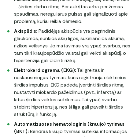
– širdies darbo ritmą. Per aukštas arba per žemas
spaudimas, nereguliarus pulsas gali signalizuoti apie
problemą, kuriai reikia dėmesio.
Akispūdis:
Padidėjęs akispūdis yra pagrindinis
glaukomos, sunkios akių ligos, sukeliančios aklumą,
rizikos veiksnys. Jo matavimas yra ypač svarbus, nes
tam tikri kraujospūdžio vaistai gali veikti akispūdį, o
hipertenzija gali didinti riziką.
Elektrokardiograma (EKG):
Tai greitas ir
neskausmingas tyrimas, kuris registruoja elektrinius
širdies impulsus. EKG padeda įvertinti širdies ritmą,
nustatyti miokardo pažeidimus (pvz., infarktą) ar
kitus širdies veiklos sutrikimus. Tai ypač svarbu
stebint hipertenziją, nes ši liga gali paveikti širdies
struktūrą ir funkciją.
Automatizuotas hematologinis (kraujo) tyrimas
(BKT):
Bendras kraujo tyrimas suteikia informacijos