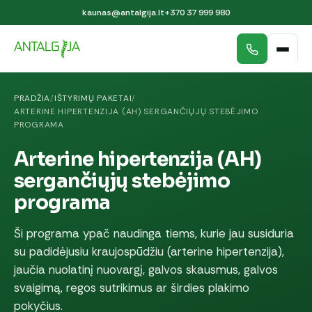
kaunas@antalgija.lt
+370 37 999 980
PRADŽIA
/
IŠTYRIMŲ PAKETAI
/
ARTERINE HIPERTENZIJA (AH) SERGANČIŲJŲ STEBĖJIMO
PROGRAMA
Arterine hipertenzija (AH)
sergančiųjų stebėjimo
programa
Ši programa ypač naudinga tiems, kurie jau susiduria
su padidėjusiu kraujospūdžiu (arterine hipertenzija),
jaučia nuolatinį nuovargį, galvos skausmus, galvos
svaigimą, regos sutrikimus ar širdies plakimo
pokyčius.