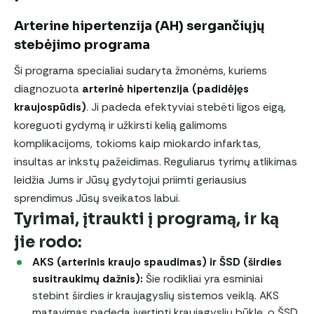
Arterine hipertenzija (AH) sergančiųjų
stebėjimo programa
Ši programa specialiai sudaryta žmonėms, kuriems
diagnozuota
arterinė hipertenzija (padidėjęs
kraujospūdis)
. Ji padeda efektyviai stebėti ligos eigą,
koreguoti gydymą ir užkirsti kelią galimoms
komplikacijoms, tokioms kaip miokardo infarktas,
insultas ar inkstų pažeidimas. Reguliarus tyrimų atlikimas
leidžia Jums ir Jūsų gydytojui priimti geriausius
sprendimus Jūsų sveikatos labui.
Tyrimai, įtraukti į programą, ir ką
jie rodo:
AKS (arterinis kraujo spaudimas) ir ŠSD (širdies
susitraukimų dažnis):
Šie rodikliai yra esminiai
stebint širdies ir kraujagyslių sistemos veiklą. AKS
matavimas padeda įvertinti kraujagyslių būklę, o ŠSD