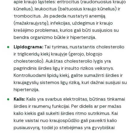
apie kraujo ląsteles: eritrocitus (raudonuosius kraujo
kūnelius), leukocitus (baltuosius kraujo kūnelius) ir
trombocitus. Jis padeda nustatyti anemiją
(mažakraujystę), infekcijas, uždegimus ir kraujo
krešėjimo problemas, kurios gali būti susijusios su
bendra organizmo būkle ir hipertenzija.
Lipidograma:
Tai tyrimas, nustatantis cholesterolio
ir trigliceridų kiekį kraujyje (gerojo, blogojo
cholesterolio). Aukštas cholesterolio lygis yra
pagrindinis širdies ligų ir insulto rizikos veiksnys.
Kontroliuodami lipidų kiekį, galite sumažinti širdies ir
kraujagyslių sistemos ligų riziką, kuri dažnai susijusi su
hipertenzija.
Kalis:
Kalis yra svarbus elektrolitas, būtinas tinkamai
širdies ir raumenų funkcijai. Per didelis ar per mažas
kalio kiekis gali sukelti širdies ritmo sutrikimus. Kai
kurie vaistai nuo kraujospūdžio gali paveikti kalio
pusiausvyrą, todėl jo stebėjimas yra gyvybiškai