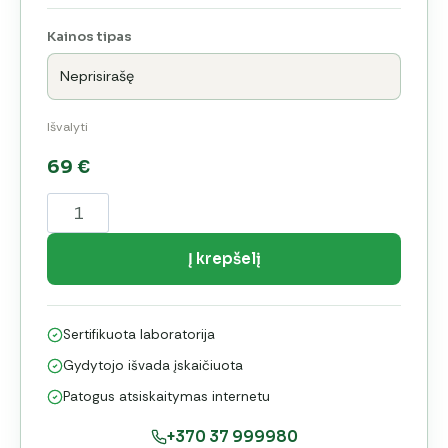
Kainos tipas
Išvalyti
69
€
produkto
kiekis:
Arterine
Į krepšelį
hipertenzija
(AH)
Sertifikuota laboratorija
sergančiųjų
stebėjimo
Gydytojo išvada įskaičiuota
programa
Patogus atsiskaitymas internetu
+370 37 999980