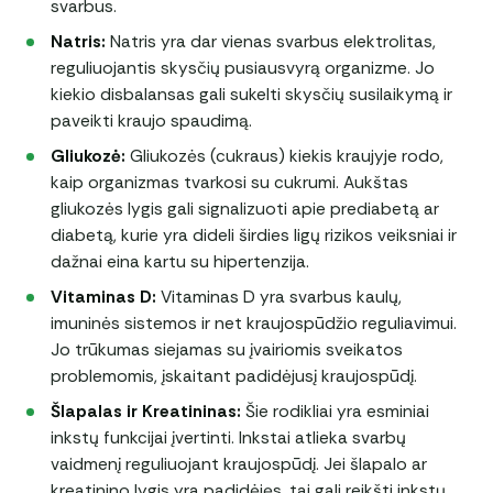
svarbus.
Natris:
Natris yra dar vienas svarbus elektrolitas,
reguliuojantis skysčių pusiausvyrą organizme. Jo
kiekio disbalansas gali sukelti skysčių susilaikymą ir
paveikti kraujo spaudimą.
Gliukozė:
Gliukozės (cukraus) kiekis kraujyje rodo,
kaip organizmas tvarkosi su cukrumi. Aukštas
gliukozės lygis gali signalizuoti apie prediabetą ar
diabetą, kurie yra dideli širdies ligų rizikos veiksniai ir
dažnai eina kartu su hipertenzija.
Vitaminas D:
Vitaminas D yra svarbus kaulų,
imuninės sistemos ir net kraujospūdžio reguliavimui.
Jo trūkumas siejamas su įvairiomis sveikatos
problemomis, įskaitant padidėjusį kraujospūdį.
Šlapalas ir Kreatininas:
Šie rodikliai yra esminiai
inkstų funkcijai įvertinti. Inkstai atlieka svarbų
vaidmenį reguliuojant kraujospūdį. Jei šlapalo ar
kreatinino lygis yra padidėjęs, tai gali reikšti inkstų