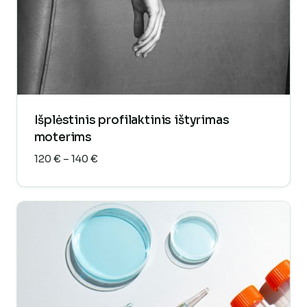
Išplėstinis profilaktinis ištyrimas
moterims
Price
120
€
–
140
€
range:
120 €
through
140 €