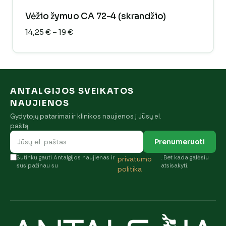
Vėžio žymuo CA 72-4 (skrandžio)
Price
14,25
€
–
19
€
range:
14,25 €
through
19 €
ANTALGIJOS SVEIKATOS
NAUJIENOS
Gydytojų patarimai ir klinikos naujienos į Jūsų el.
paštą.
Prenumeruoti
Sutinku gauti Antalgijos naujienas ir
. Bet kada galėsiu
privatumo
susipažinau su
atsisakyti.
politika