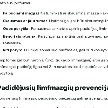
ažniausi požymiai:
Palpuojami mazgai
: Kieti, minkšti ar skausmingi mazgai kakl
Skausmas ar jautrumas
: Limfmazgiai gali būti skausmingi l
Odos pokyčiai
: Paraudimas ar karštis aplink padidėjusį limf
Bendri simptomai
: Karščiavimas, naktinis prakaitavimas, nuo
skausmas.
Kiti požymiai
: Priklausomai nuo priežasties, gali būti kosul
imptomai gali būti vietiniai (pvz., tik kaklo limfmazgiai) arba gen
imfmazgiai padidėję ilgiau nei 2–4 savaites, kieti, nejudrūs ar lydi
ydytoją.
Padidėjusių limfmazgių prevencij
ors ne visų limfmazgių padidėjimo priežasčių galima išvengti, šio