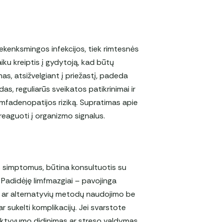
nekenksmingos infekcijos, tiek rimtesnės
iku kreiptis į gydytoją, kad būtų
as, atsižvelgiant į priežastį, padeda
s, reguliarūs sveikatos patikrinimai ir
 limfadenopatijos riziką. Supratimas apie
 reaguoti į organizmo signalus.
us simptomus, būtina konsultuotis su
s. Padidėję limfmazgiai – pavojinga
ų ar alternatyvių metodų naudojimo be
 sukelti komplikacijų. Jei svarstote
aktyvumo didinimas ar streso valdymas,