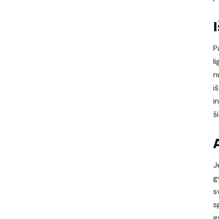
P
l
n
i
i
š
J
g
s
s
g