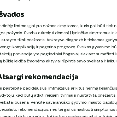
Išvados
adidėję limfmazgiai yra dažnas simptomas, kuris gali būti tiek 
igos požymis. Svarbu atkreipti dėmesį į lydinčius simptomus ir la
ustatyta tiksli priežastis. Ankstyva diagnozė ir tinkamas gydym
švengti komplikacijų ir pagerina prognozę. Sveikas gyvenimo būda
nfekcijų prevencija yra pagrindiniai žingsniai, siekiant sumažinti
ią būklę leidžia žmonėms aktyviai rūpintis savo sveikata ir laiku
Atsargi rekomendacija
ei pastebite padidėjusius limfmazgius ar kitus nerimą kelianči
ydytoju, kad būtų atlikti reikiami tyrimai ir nustatyta priežasti
veikatai būsena. Venkite savarankiško gydymo, maisto papild
pecialisto rekomendacijos, nes tai gali užmaskuoti simptomus ar
yvenimo būdo pokyčius, tokius kaip sveikesnė mityba, fizinio 