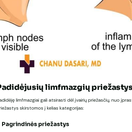
Padidėjusių limfmazgių priežastys 
adidėję limfmazgiai gali atsirasti dėl įvairių priežasčių, nuo įprast
riežastys skirstomos į kelias kategorijas:
. Pagrindinės priežastys