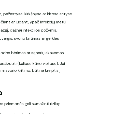
e, pažastyse, kirkšnyse ar kitose srityse.
iečiant ar judant, ypač infekcijų metu.
mazgį, dažnai infekcijos požymis.
vargis, svorio kritimas ar gerklės
ys, odos bėrimas ar sąnarių skausmas.
eralizuoti (keliose kūno vietose). Jei
mi svorio kritimo, būtina kreiptis į
a
s priemonės gali sumažinti riziką: