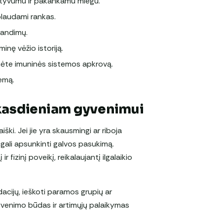
 aktyvumu ir pakankamu miegu.
 plaudami rankas.
kandimų.
iminę vėžio istoriją.
umėte imuninės sistemos apkrovą.
temą.
 kasdieniam gyvenimui
ški. Jei jie yra skausmingi ar riboja
ai gali apsunkinti galvos pasukimą.
 fizinį poveikį, reikalaujantį ilgalaikio
dacijų, ieškoti paramos grupių ar
yvenimo būdas ir artimųjų palaikymas