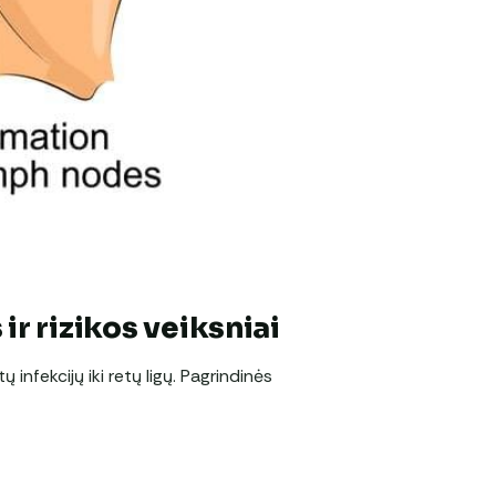
ir rizikos veiksniai
ų infekcijų iki retų ligų. Pagrindinės