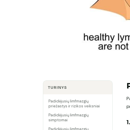
TURINYS
P
Padidėjusių limfmazgių
p
priežastys ir rizikos veiksniai
Padidėjusių limfmazgių
simptomai
1
Padidėjusių limfmazgių