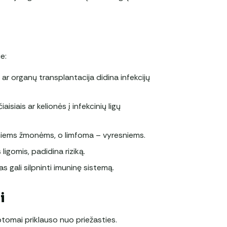
e:
 ar organų transplantacija didina infekcijų
siais ar kelionės į infekcinių ligų
auniems žmonėms, o limfoma – vyresniems.
 ligomis, padidina riziką.
s gali silpninti imuninę sistemą.
i
ptomai priklauso nuo priežasties.