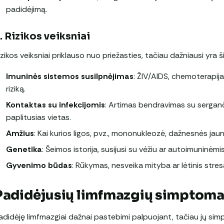
padidėjimą.
. Rizikos veiksniai
izikos veiksniai priklauso nuo priežasties, tačiau dažniausi yra ši
Imuninės sistemos susilpnėjimas
: ŽIV/AIDS, chemoterapija
riziką.
Kontaktas su infekcijomis
: Artimas bendravimas su sergančiai
paplitusias vietas.
Amžius
: Kai kurios ligos, pvz., mononukleozė, dažnesnės j
Genetika
: Šeimos istorija, susijusi su vėžiu ar autoimuninėmis
Gyvenimo būdas
: Rūkymas, nesveika mityba ar lėtinis stresa
Padidėjusių limfmazgių simptoma
adidėję limfmazgiai dažnai pastebimi palpuojant, tačiau jų sim