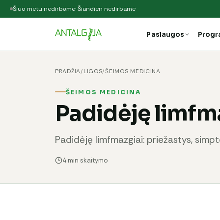
Šiuo metu nedirbame
· Šiandien nedirbame
Paslaugos
Prog
PRADŽIA
/
LIGOS
/
ŠEIMOS MEDICINA
ŠEIMOS MEDICINA
Padidėję limfm
Padidėję limfmazgiai: priežastys, sim
4 min skaitymo