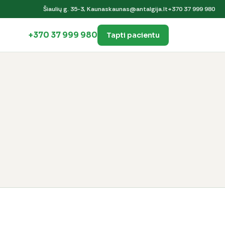
Šiaulių g. 35-3, Kaunas
kaunas@antalgija.lt
+370 37 999 980
+370 37 999 980
Tapti pacientu