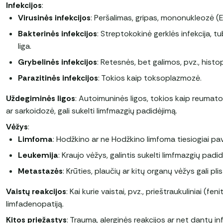
Infekcijos
:
Virusinės infekcijos
: Peršalimas, gripas, mononukleozė (E
Bakterinės infekcijos
: Streptokokinė gerklės infekcija, t
liga.
Grybelinės infekcijos
: Retesnės, bet galimos, pvz., hist
Parazitinės infekcijos
: Tokios kaip toksoplazmozė.
Uždegiminės ligos
: Autoimuninės ligos, tokios kaip reumatoid
ar sarkoidozė, gali sukelti limfmazgių padidėjimą.
Vėžys
:
Limfoma
: Hodžkino ar ne Hodžkino limfoma tiesiogiai pav
Leukemija
: Kraujo vėžys, galintis sukelti limfmazgių padid
Metastazės
: Krūties, plaučių ar kitų organų vėžys gali plis
Vaistų reakcijos
: Kai kurie vaistai, pvz., prieštraukuliniai (feni
limfadenopatiją.
Kitos priežastys
: Trauma, alerginės reakcijos ar net dantų inf