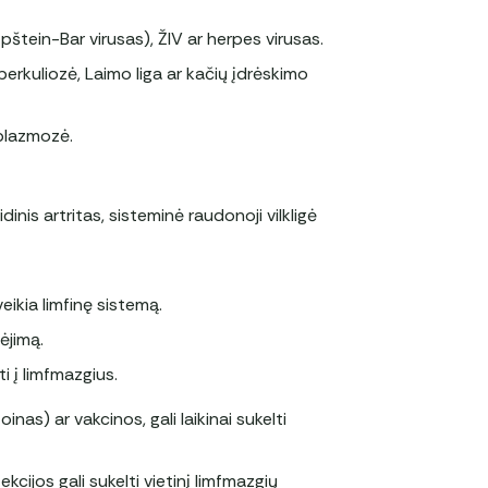
pštein-Bar virusas), ŽIV ar herpes virusas.
uberkuliozė, Laimo liga ar kačių įdrėskimo
oplazmozė.
inis artritas, sisteminė raudonoji vilkligė
eikia limfinę sistemą.
ėjimą.
ti į limfmazgius.
toinas) ar vakcinos, gali laikinai sukelti
ekcijos gali sukelti vietinį limfmazgių