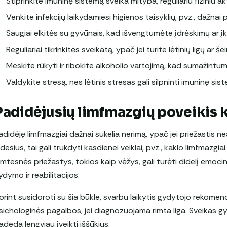
Stiprinkite imuninę sistemą sveika mityba, reguliariu fiziniu
Venkite infekcijų laikydamiesi higienos taisyklių, pvz., dažnai
Saugiai elkitės su gyvūnais, kad išvengtumėte įdrėskimų ar į
Reguliariai tikrinkitės sveikatą, ypač jei turite lėtinių ligų ar še
Meskite rūkyti ir ribokite alkoholio vartojimą, kad sumažint
Valdykite stresą, nes lėtinis stresas gali silpninti imuninę sis
Padidėjusių limfmazgių poveikis
adidėję limfmazgiai dažnai sukelia nerimą, ypač jei priežastis neai
udesius, tai gali trukdyti kasdienei veiklai, pvz., kaklo limfmazgi
imtesnės priežastys, tokios kaip vėžys, gali turėti didelį emocinį ir
ydymo ir reabilitacijos.
orint susidoroti su šia būkle, svarbu laikytis gydytojo rekomen
sichologinės pagalbos, jei diagnozuojama rimta liga. Sveikas g
adeda lengviau įveikti iššūkius.