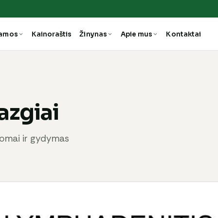
ramos
Kainoraštis
Žinynas
Apie mus
Kontaktai
azgiai
ptomai ir gydymas