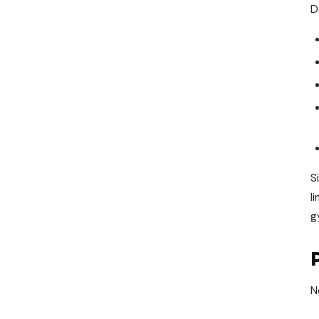
D
S
l
g
N