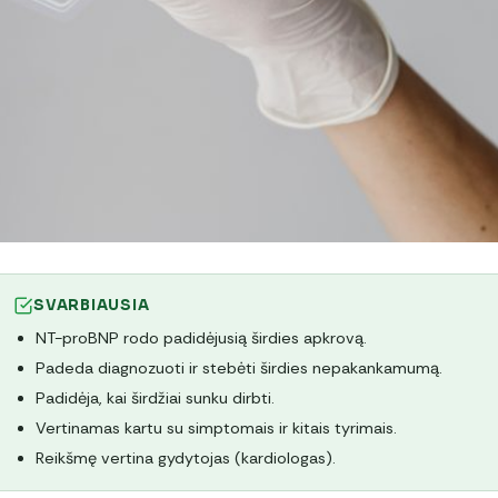
SVARBIAUSIA
NT-proBNP rodo padidėjusią širdies apkrovą.
Padeda diagnozuoti ir stebėti širdies nepakankamumą.
Padidėja, kai širdžiai sunku dirbti.
Vertinamas kartu su simptomais ir kitais tyrimais.
Reikšmę vertina gydytojas (kardiologas).