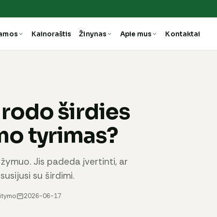
ramos
Kainoraštis
Žinynas
Apie mus
Kontaktai
rodo širdies
o tyrimas?
muo. Jis padeda įvertinti, ar
susijusi su širdimi.
aitymo
2026-06-17