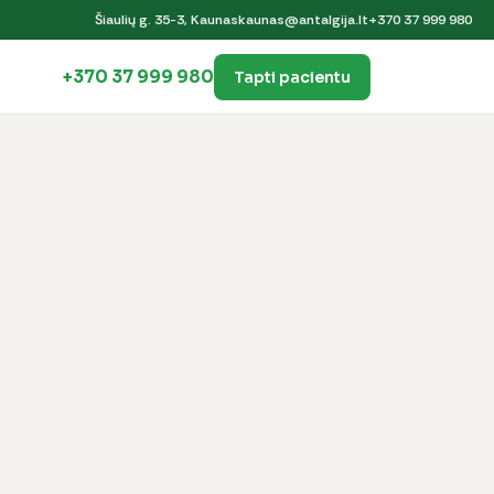
Šiaulių g. 35-3, Kaunas
kaunas@antalgija.lt
+370 37 999 980
+370 37 999 980
Tapti pacientu