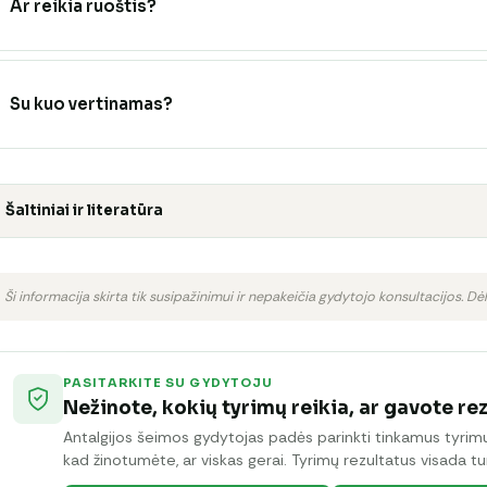
Ar reikia ruoštis?
Su kuo vertinamas?
Šaltiniai ir literatūra
Ši informacija skirta tik susipažinimui ir nepakeičia gydytojo konsultacijos. Dėl
PASITARKITE SU GYDYTOJU
Nežinote, kokių tyrimų reikia, ar gavote re
Antalgijos šeimos gydytojas padės parinkti tinkamus tyrimus 
kad žinotumėte, ar viskas gerai. Tyrimų rezultatus visada tur