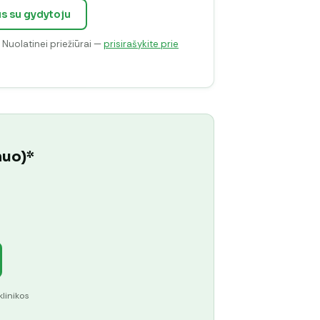
us su gydytoju
. Nuolatinei priežiūrai —
prisirašykite prie
muo)*
klinikos