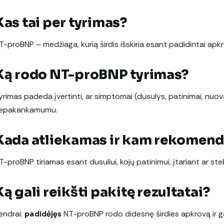
Kas tai per tyrimas?
T-proBNP – medžiaga, kurią širdis išskiria esant padidintai apk
Ką rodo NT-proBNP tyrimas?
yrimas padeda įvertinti, ar simptomai (dusulys, patinimai, nuovar
epakankamumu.
Kada atliekamas ir kam rekomen
T-proBNP tiriamas esant dusuliui, kojų patinimui, įtariant ar s
Ką gali reikšti pakitę rezultatai?
endrai:
padidėjęs
NT-proBNP rodo didesnę širdies apkrovą ir ga