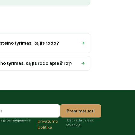
teino tyrimas: ką jis rodo?
o tyrimas: ką jis rodo apie širdį?
Prenumeruoti
algijos naujienas ir
. Bet kada galėsiu
privatumo
atsisakyti.
politika