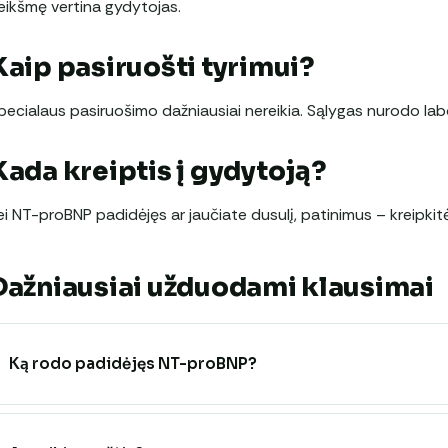
eikšmę vertina gydytojas.
Kaip pasiruošti tyrimui?
pecialaus pasiruošimo dažniausiai nereikia. Sąlygas nurodo labo
Kada kreiptis į gydytoją?
ei NT-proBNP padidėjęs ar jaučiate dusulį, patinimus – kreipkitė
Dažniausiai užduodami klausimai
Ką rodo padidėjęs NT-proBNP?