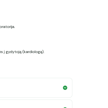
ratorija.
s į gydytoją (kardiologą).