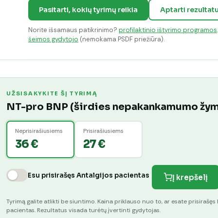
Pasitarti, kokių tyrimų reikia
Aptarti rezultat
Norite išsamaus patikrinimo?
profilaktinio ištyrimo programos
šeimos gydytojo
(nemokama PSDF priežiūra).
UŽSISAKYKITE ŠĮ TYRIMĄ
NT-pro BNP (širdies nepakankamumo žy
Neprisirašiusiems
Prisirašiusiems
36 €
27 €
Esu prisirašęs Antalgijos pacientas
Į krepšelį
Tyrimą galite atlikti be siuntimo. Kaina priklauso nuo to, ar esate prisirašęs 
pacientas. Rezultatus visada turėtų įvertinti gydytojas.