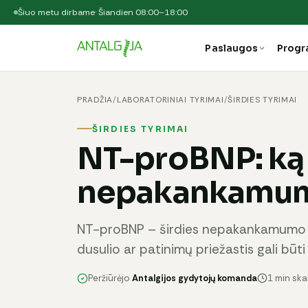
Šiuo metu dirbame
· Šiandien 08:00–18:00
Paslaugos
Prog
PRADŽIA
/
LABORATORINIAI TYRIMAI
/
ŠIRDIES TYRIMAI
ŠIRDIES TYRIMAI
NT-proBNP: ką 
nepakankamum
NT-proBNP – širdies nepakankamumo žy
dusulio ar patinimų priežastis gali būti 
Peržiūrėjo
Antalgijos gydytojų komanda
1 min sk