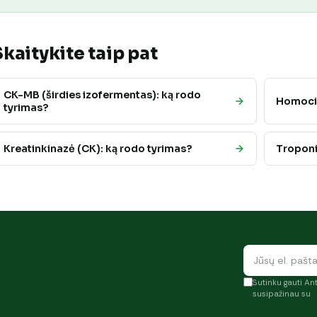
Skaitykite taip pat
CK-MB (širdies izofermentas): ką rodo
Homocis
tyrimas?
Kreatinkinazė (CK): ką rodo tyrimas?
Troponin
Sutinku gauti Ant
susipažinau su