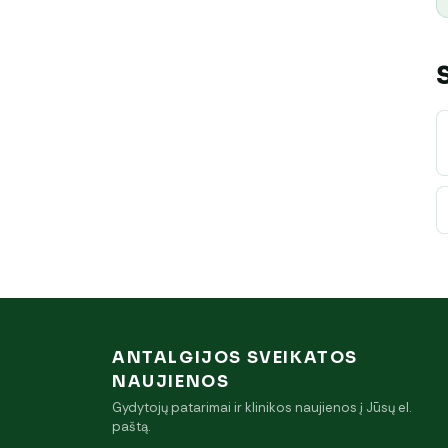
ANTALGIJOS SVEIKATOS
NAUJIENOS
Gydytojų patarimai ir klinikos naujienos į Jūsų el.
paštą.