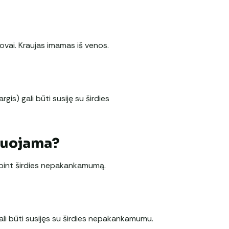
rovai. Kraujas imamas iš venos.
gis) gali būti susiję su širdies
duojama?
tebint širdies nepakankamumą.
li būti susijęs su širdies nepakankamumu.