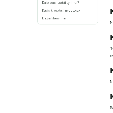
Kaip pasiruošti tyrimui?
Kada kreiptis į gydytoją?
Dažni klausimai
N
T
n
N
B