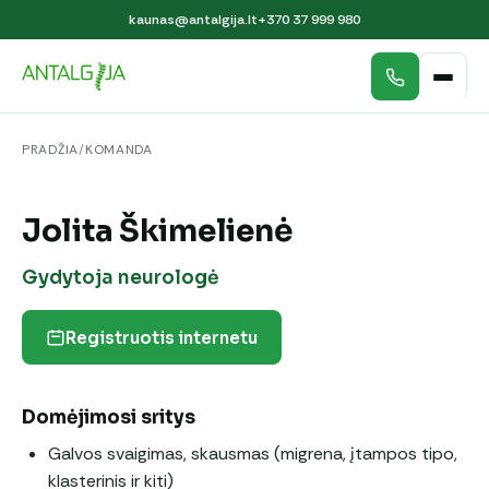
kaunas@antalgija.lt
+370 37 999 980
PRADŽIA
/
KOMANDA
Jolita Škimelienė
Gydytoja neurologė
Registruotis internetu
Domėjimosi sritys
Galvos svaigimas, skausmas (migrena, įtampos tipo,
klasterinis ir kiti)