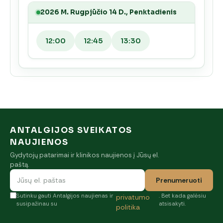
2026 M. Rugpjūčio 14 D., Penktadienis
12:00
12:45
13:30
ANTALGIJOS SVEIKATOS
NAUJIENOS
Gydytojų patarimai ir klinikos naujienos į Jūsų el.
paštą.
Prenumeruoti
Sutinku gauti Antalgijos naujienas ir
. Bet kada galėsiu
privatumo
susipažinau su
atsisakyti.
politika