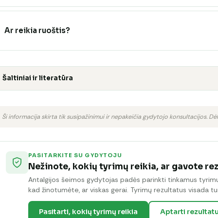
Ar reikia ruoštis?
Šaltiniai ir literatūra
Ši informacija skirta tik susipažinimui ir nepakeičia gydytojo konsultacijos. Dėl
PASITARKITE SU GYDYTOJU
Nežinote, kokių tyrimų reikia, ar gavote re
Antalgijos šeimos gydytojas padės parinkti tinkamus tyrimus 
kad žinotumėte, ar viskas gerai. Tyrimų rezultatus visada tur
Pasitarti, kokių tyrimų reikia
Aptarti rezultat