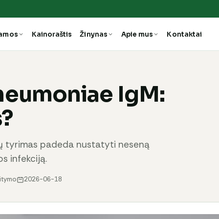
ramos
Kainoraštis
Žinynas
Apie mus
Kontaktai
neumoniae IgM:
s?
 tyrimas padeda nustatyti neseną
s infekciją.
aitymo
2026-06-18