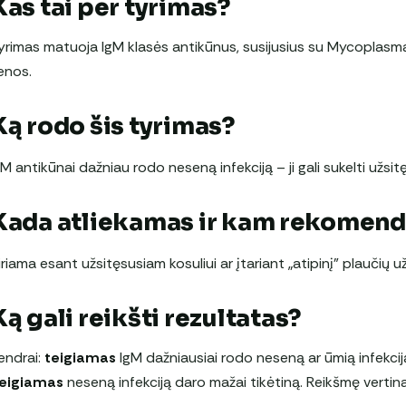
Kas tai per tyrimas?
yrimas matuoja IgM klasės antikūnus, susijusius su Mycoplasm
enos.
Ką rodo šis tyrimas?
gM antikūnai dažniau rodo neseną infekciją – ji gali sukelti užsit
Kada atliekamas ir kam rekomen
iriama esant užsitęsusiam kosuliui ar įtariant „atipinį” plauči
Ką gali reikšti rezultatas?
endrai:
teigiamas
IgM dažniausiai rodo neseną ar ūmią infekciją,
eigiamas
neseną infekciją daro mažai tikėtiną. Reikšmę vertina