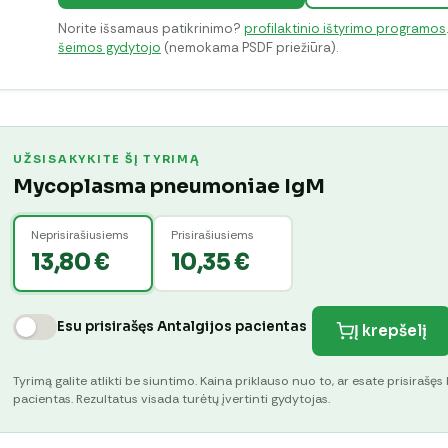
Norite išsamaus patikrinimo?
profilaktinio ištyrimo programos
šeimos gydytojo
(nemokama PSDF priežiūra).
UŽSISAKYKITE ŠĮ TYRIMĄ
Mycoplasma pneumoniae IgM
Neprisirašiusiems
Prisirašiusiems
13,80 €
10,35 €
Esu prisirašęs Antalgijos pacientas
Į krepšelį
Tyrimą galite atlikti be siuntimo. Kaina priklauso nuo to, ar esate prisirašęs 
pacientas. Rezultatus visada turėtų įvertinti gydytojas.