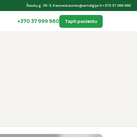
Šiaulių g. 35-3, Kaunas
kaunas@antalgija.lt
+370 37 999 980
+370 37 999 980
Tapti pacientu