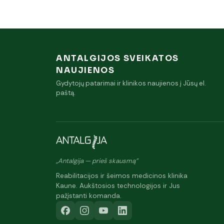
ANTALGIJOS SVEIKATOS
NAUJIENOS
Gydytojų patarimai ir klinikos naujienos į Jūsų el.
paštą.
„Antalgija — prieš skausmą"
Reabilitacijos ir šeimos medicinos klinika
Kaune. Aukštosios technologijos ir Jus
pažįstanti komanda.