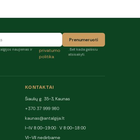
Prenumeruoti
algijos naujienas ir
. Bet kada galėsiu
privatumo
atsisakyti.
politika
KONTAKTAI
Šiaulių g. 35-3, Kaunas
+370 37 999 980
kaunas@antalgija.lt
I–IV 8:00–19:00 · V 8:00–18:00
VI–VII nedirbame