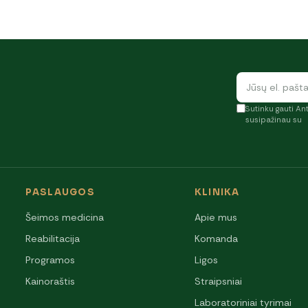
Sutinku gauti Ant
susipažinau su
PASLAUGOS
KLINIKA
Šeimos medicina
Apie mus
Reabilitacija
Komanda
Programos
Ligos
Kainoraštis
Straipsniai
Laboratoriniai tyrimai