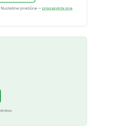
. Nuolatinei priežiūrai —
prisirašykite prie
klinikos