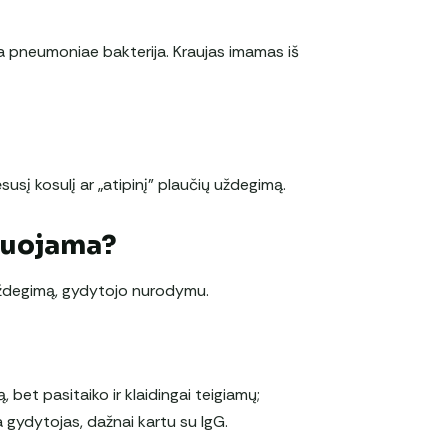
a pneumoniae bakterija. Kraujas imamas iš
ęsusį kosulį ar „atipinį” plaučių uždegimą.
duojama?
ų uždegimą, gydytojo nurodymu.
 bet pasitaiko ir klaidingai teigiamų;
 gydytojas, dažnai kartu su IgG.