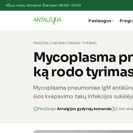
Šiuo metu dirbame
· Šiandien 08:00–18:00
Paslaugos
Prog
PRADŽIA
/
LABORATORINIAI TYRIMAI
Mycoplasma p
ką rodo tyrima
Mycoplasma pneumoniae IgM antikūnų
šios kvėpavimo takų infekcijos sukėlėjo
Peržiūrėjo
Antalgijos gydytojų komanda
1 min sk