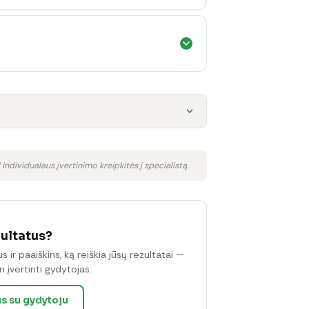
 individualaus įvertinimo kreipkitės į specialistą.
zultatus?
ir paaiškins, ką reiškia jūsų rezultatai —
i įvertinti gydytojas.
us su gydytoju