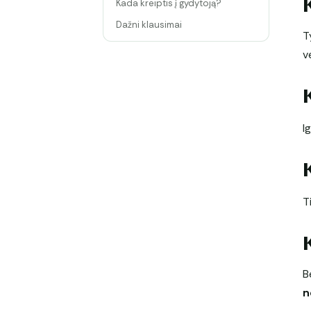
Kada kreiptis į gydytoją?
Dažni klausimai
T
v
I
T
B
n