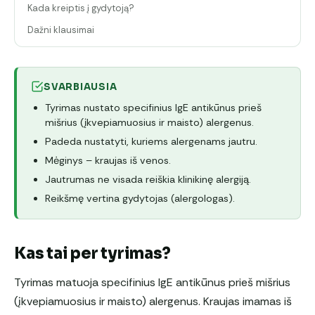
Kada kreiptis į gydytoją?
Dažni klausimai
SVARBIAUSIA
Tyrimas nustato specifinius IgE antikūnus prieš
mišrius (įkvepiamuosius ir maisto) alergenus.
Padeda nustatyti, kuriems alergenams jautru.
Mėginys – kraujas iš venos.
Jautrumas ne visada reiškia klinikinę alergiją.
Reikšmę vertina gydytojas (alergologas).
Kas tai per tyrimas?
Tyrimas matuoja specifinius IgE antikūnus prieš mišrius
(įkvepiamuosius ir maisto) alergenus. Kraujas imamas iš