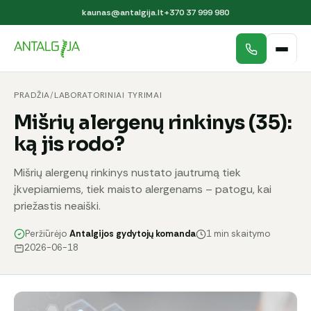
kaunas@antalgija.lt
+370 37 999 980
PRADŽIA
/
LABORATORINIAI TYRIMAI
Mišrių alergenų rinkinys (35):
ką jis rodo?
Mišrių alergenų rinkinys nustato jautrumą tiek
įkvepiamiems, tiek maisto alergenams – patogu, kai
priežastis neaiški.
Peržiūrėjo
Antalgijos gydytojų komanda
1 min skaitymo
2026-06-18