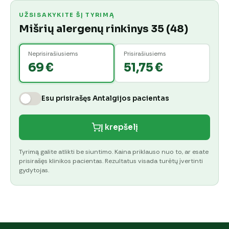
UŽSISAKYKITE ŠĮ TYRIMĄ
Mišrių alergenų rinkinys 35 (48)
Neprisirašiusiems
Prisirašiusiems
69 €
51,75 €
Esu prisirašęs Antalgijos pacientas
Į krepšelį
Tyrimą galite atlikti be siuntimo. Kaina priklauso nuo to, ar esate
prisirašęs klinikos pacientas. Rezultatus visada turėtų įvertinti
gydytojas.