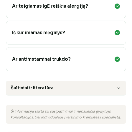
Ar teigiamas IgE reiškia alergiją?
Iš kur imamas mėginys?
Ar antihistaminai trukdo?
Šaltiniai ir literatūra
Ši informacija skirta tik susipažinimui ir nepakeičia gydytojo
konsultacijos. Dėl individualaus įvertinimo kreipkitės į specialistą.