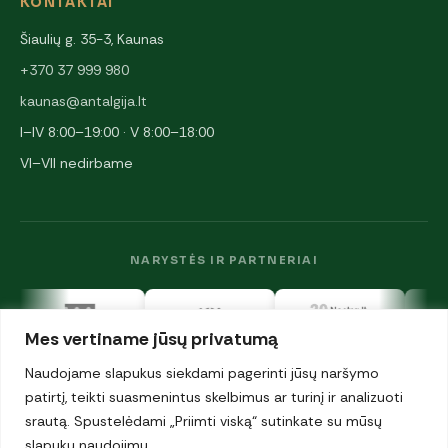
KONTAKTAI
Šiaulių g. 35-3, Kaunas
+370 37 999 980
kaunas@antalgija.lt
I–IV 8:00–19:00 · V 8:00–18:00
VI–VII nedirbame
NARYSTĖS IR PARTNERIAI
Mes vertiname jūsų privatumą
Naudojame slapukus siekdami pagerinti jūsų naršymo
patirtį, teikti suasmenintus skelbimus ar turinį ir analizuoti
srautą. Spustelėdami „Priimti viską“ sutinkate su mūsų
© 2026 UAB „Antalgija". Visos teisės saugomos.
Privatumo politika
slapukų naudojimu.