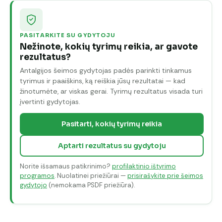
PASITARKITE SU GYDYTOJU
Nežinote, kokių tyrimų reikia, ar gavote
rezultatus?
Antalgijos šeimos gydytojas padės parinkti tinkamus
tyrimus ir paaiškins, ką reiškia jūsų rezultatai — kad
žinotumėte, ar viskas gerai. Tyrimų rezultatus visada turi
įvertinti gydytojas.
Pasitarti, kokių tyrimų reikia
Aptarti rezultatus su gydytoju
Norite išsamaus patikrinimo?
profilaktinio ištyrimo
programos
. Nuolatinei priežiūrai —
prisirašykite prie šeimos
gydytojo
(nemokama PSDF priežiūra).