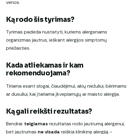
venos.
Ką rodo šis tyrimas?
Tyrimas padeda nustatyti, kuriems alergenams
organizmas jautrus, ieškant alergijos simptomų
priežasties.
Kada atliekamas ir kam
rekomenduojama?
Tiriama esant slogai, čiaudėjimui, akių niežuliui, bėrimams
ar dusuliui, kai įtariama įkvepiamųjų ar maisto alergija.
Ką gali reikšti rezultatas?
Bendrai:
teigiamas
rezultatas rodo jautrumą alergenui,
bet jautrumas
ne visada
reiškia klinikinę alergiją –