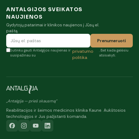
ANTALGIJOS SVEIKATOS
NAUJIENOS
Gydytojų patarimai ir klinikos naujienos į Jūsų el.
paštą.
Prenumeruoti
Sutinku gauti Antalgijos naujienas ir
. Bet kada galėsiu
privatumo
susipažinau su
atsisakyti.
politika
„Antalgija — prieš skausmą"
Reabilitacijos ir šeimos medicinos klinika Kaune. Aukštosios
technologijos ir Jus pažįstanti komanda.