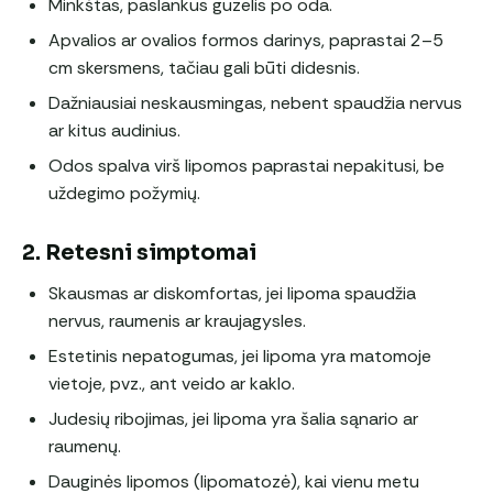
Minkštas, paslankus guzelis po oda.
Apvalios ar ovalios formos darinys, paprastai 2–5
cm skersmens, tačiau gali būti didesnis.
Dažniausiai neskausmingas, nebent spaudžia nervus
ar kitus audinius.
Odos spalva virš lipomos paprastai nepakitusi, be
uždegimo požymių.
2. Retesni simptomai
Skausmas ar diskomfortas, jei lipoma spaudžia
nervus, raumenis ar kraujagysles.
Estetinis nepatogumas, jei lipoma yra matomoje
vietoje, pvz., ant veido ar kaklo.
Judesių ribojimas, jei lipoma yra šalia sąnario ar
raumenų.
Dauginės lipomos (lipomatozė), kai vienu metu