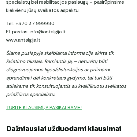
specialistų bei reabilitacijos paslaugų – pasirūpinsime
kiekvienu jūsų sveikatos aspektu.
Tel.: +370 37 999980
El. paštas: info@antalgija.lt
www.antalgija.lt
Šiame puslapyje skelbiama informacija skirta tik
švietimo tikslais. Remiantis ja, – neturėtų būti
diagnozuojamos ligos/disfunkcijos ar priimami
sprendimai dėl konkretaus gydymo, tai turi būti
atliekama tik konsultuojantis su kvalifikuotu sveikatos
priežiūros specialistu.
TURITE KLAUSIMŲ? PASIKALBAME!
Dažniausiai užduodami klausimai