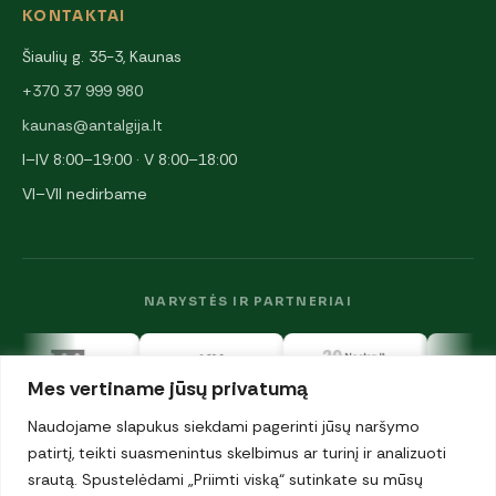
KONTAKTAI
Šiaulių g. 35-3, Kaunas
+370 37 999 980
kaunas@antalgija.lt
I–IV 8:00–19:00 · V 8:00–18:00
VI–VII nedirbame
NARYSTĖS IR PARTNERIAI
Mes vertiname jūsų privatumą
Naudojame slapukus siekdami pagerinti jūsų naršymo
patirtį, teikti suasmenintus skelbimus ar turinį ir analizuoti
srautą. Spustelėdami „Priimti viską“ sutinkate su mūsų
© 2026 UAB „Antalgija". Visos teisės saugomos.