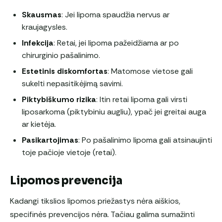
Skausmas
: Jei lipoma spaudžia nervus ar
kraujagysles.
Infekcija
: Retai, jei lipoma pažeidžiama ar po
chirurginio pašalinimo.
Estetinis diskomfortas
: Matomose vietose gali
sukelti nepasitikėjimą savimi.
Piktybiškumo rizika
: Itin retai lipoma gali virsti
liposarkoma (piktybiniu augliu), ypač jei greitai auga
ar kietėja.
Pasikartojimas
: Po pašalinimo lipoma gali atsinaujinti
toje pačioje vietoje (retai).
Lipomos prevencija
Kadangi tikslios lipomos priežastys nėra aiškios,
specifinės prevencijos nėra. Tačiau galima sumažinti