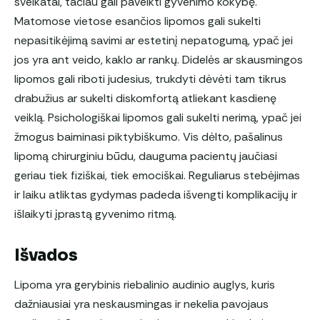
sveikatai, tačiau gali paveikti gyvenimo kokybę.
Matomose vietose esančios lipomos gali sukelti
nepasitikėjimą savimi ar estetinį nepatogumą, ypač jei
jos yra ant veido, kaklo ar rankų. Didelės ar skausmingos
lipomos gali riboti judesius, trukdyti dėvėti tam tikrus
drabužius ar sukelti diskomfortą atliekant kasdienę
veiklą. Psichologiškai lipomos gali sukelti nerimą, ypač jei
žmogus baiminasi piktybiškumo. Vis dėlto, pašalinus
lipomą chirurginiu būdu, dauguma pacientų jaučiasi
geriau tiek fiziškai, tiek emociškai. Reguliarus stebėjimas
ir laiku atliktas gydymas padeda išvengti komplikacijų ir
išlaikyti įprastą gyvenimo ritmą.
Išvados
Lipoma yra gerybinis riebalinio audinio auglys, kuris
dažniausiai yra neskausmingas ir nekelia pavojaus