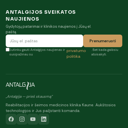
ANTALGIJOS SVEIKATOS
NAUJIENOS
Gydytojų patarimai ir klinikos naujienos į Jūsų el.
paštą.
Prenumeruoti
Sutinku gauti Antalgijos naujienas ir
. Bet kada galėsiu
privatumo
susipažinau su
atsisakyti.
politika
„Antalgija — prieš skausmą"
Reabilitacijos ir šeimos medicinos klinika Kaune. Aukštosios
technologijos ir Jus pažįstanti komanda.