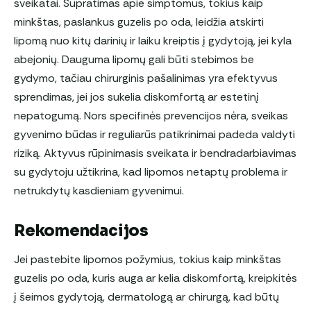
sveikatai. Supratimas apie simptomus, tokius kaip
minkštas, paslankus guzelis po oda, leidžia atskirti
lipomą nuo kitų darinių ir laiku kreiptis į gydytoją, jei kyla
abejonių. Dauguma lipomų gali būti stebimos be
gydymo, tačiau chirurginis pašalinimas yra efektyvus
sprendimas, jei jos sukelia diskomfortą ar estetinį
nepatogumą. Nors specifinės prevencijos nėra, sveikas
gyvenimo būdas ir reguliarūs patikrinimai padeda valdyti
riziką. Aktyvus rūpinimasis sveikata ir bendradarbiavimas
su gydytoju užtikrina, kad lipomos netaptų problema ir
netrukdytų kasdieniam gyvenimui.
Rekomendacijos
Jei pastebite lipomos požymius, tokius kaip minkštas
guzelis po oda, kuris auga ar kelia diskomfortą, kreipkitės
į šeimos gydytoją, dermatologą ar chirurgą, kad būtų