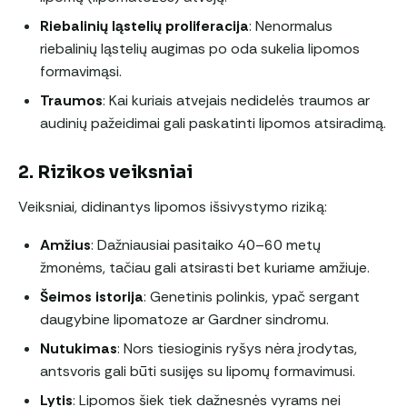
Riebalinių ląstelių proliferacija
: Nenormalus
riebalinių ląstelių augimas po oda sukelia lipomos
formavimąsi.
Traumos
: Kai kuriais atvejais nedidelės traumos ar
audinių pažeidimai gali paskatinti lipomos atsiradimą.
2. Rizikos veiksniai
Veiksniai, didinantys lipomos išsivystymo riziką:
Amžius
: Dažniausiai pasitaiko 40–60 metų
žmonėms, tačiau gali atsirasti bet kuriame amžiuje.
Šeimos istorija
: Genetinis polinkis, ypač sergant
daugybine lipomatoze ar Gardner sindromu.
Nutukimas
: Nors tiesioginis ryšys nėra įrodytas,
antsvoris gali būti susijęs su lipomų formavimusi.
Lytis
: Lipomos šiek tiek dažnesnės vyrams nei