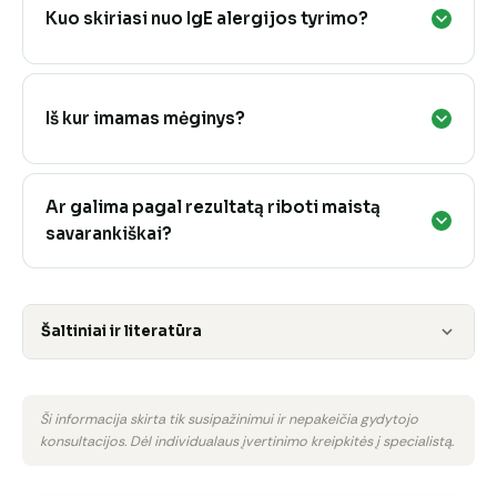
Kuo skiriasi nuo IgE alergijos tyrimo?
Iš kur imamas mėginys?
Ar galima pagal rezultatą riboti maistą
savarankiškai?
Šaltiniai ir literatūra
Ši informacija skirta tik susipažinimui ir nepakeičia gydytojo
konsultacijos. Dėl individualaus įvertinimo kreipkitės į specialistą.