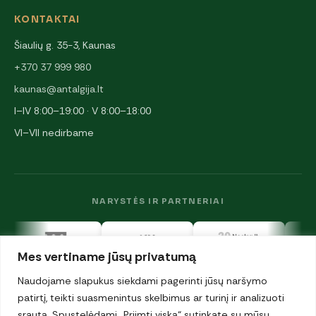
KONTAKTAI
Šiaulių g. 35-3, Kaunas
+370 37 999 980
kaunas@antalgija.lt
I–IV 8:00–19:00 · V 8:00–18:00
VI–VII nedirbame
NARYSTĖS IR PARTNERIAI
Mes vertiname jūsų privatumą
Naudojame slapukus siekdami pagerinti jūsų naršymo
patirtį, teikti suasmenintus skelbimus ar turinį ir analizuoti
srautą. Spustelėdami „Priimti viską“ sutinkate su mūsų
© 2026 UAB „Antalgija". Visos teisės saugomos.