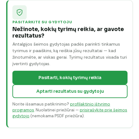
PASITARKITE SU GYDYTOJU
Nežinote, kokių tyrimų reikia, ar gavote
rezultatus?
Antalgijos šeimos gydytojas padės parinkti tinkamus
tyrimus ir paaiškins, ką reiškia jūsų rezultatai — kad
žinotumėte, ar viskas gerai. Tyrimų rezultatus visada turi
įvertinti gydytojas.
Pasitarti, kokių tyrimų reikia
Aptarti rezultatus su gydytoju
Norite išsamaus patikrinimo?
profilaktinio ištyrimo
programos
. Nuolatinei priežiūrai —
prisirašykite prie šeimos
gydytojo
(nemokama PSDF priežiūra).