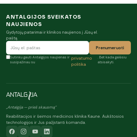
ANTALGIJOS SVEIKATOS
NAUJIENOS
Gydytojų patarimai ir klinikos naujienos į Jūsų el.
paštą.
Prenumeruoti
Sutinku gauti Antalgijos naujienas ir
. Bet kada galėsiu
privatumo
susipažinau su
atsisakyti.
politika
„Antalgija — prieš skausmą"
Reabilitacijos ir šeimos medicinos klinika Kaune. Aukštosios
technologijos ir Jus pažįstanti komanda.