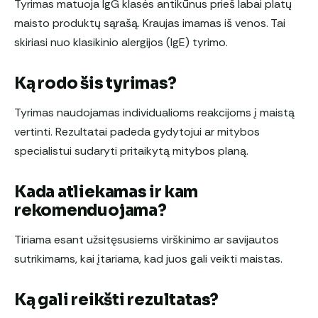
Tyrimas matuoja IgG klasės antikūnus prieš labai platų
maisto produktų sąrašą. Kraujas imamas iš venos. Tai
skiriasi nuo klasikinio alergijos (IgE) tyrimo.
Ką rodo šis tyrimas?
Tyrimas naudojamas individualioms reakcijoms į maistą
vertinti. Rezultatai padeda gydytojui ar mitybos
specialistui sudaryti pritaikytą mitybos planą.
Kada atliekamas ir kam
rekomenduojama?
Tiriama esant užsitęsusiems virškinimo ar savijautos
sutrikimams, kai įtariama, kad juos gali veikti maistas.
Ką gali reikšti rezultatas?