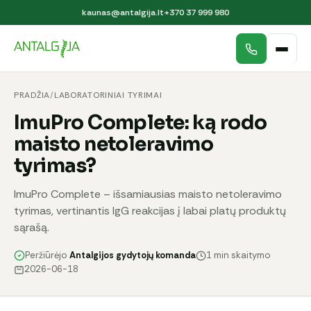
kaunas@antalgija.lt
+370 37 999 980
PRADŽIA
/
LABORATORINIAI TYRIMAI
ImuPro Complete: ką rodo
maisto netoleravimo
tyrimas?
ImuPro Complete – išsamiausias maisto netoleravimo
tyrimas, vertinantis IgG reakcijas į labai platų produktų
sąrašą.
Peržiūrėjo
Antalgijos gydytojų komanda
1 min skaitymo
2026-06-18