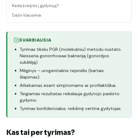
Kada kreiptis į gydytoją?
Dažni klausimai
SVARBIAUSIA
Tyrimas tiksliu PGR (molekuliniu) metodu nustato
Neisseria gonorrhoeae bakteriją (gonorėjos
sukėlėją).
Mėginys – urogenitalinis tepinėlis (kartais
šlapimas).
Atliekamas esant simptomams ar profilaktiškai.
Teigiamas rezultatas reikalauja gydytojo paskirto
gydymo.
Tyrimas konfidencialus; reikšmę vertina gydytojas.
Kas tai per tyrimas?