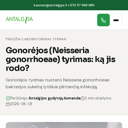
kaunas@antalgija.lt
+370 37 999 980
PRADŽIA
/
LABORATORINIAI TYRIMAI
Gonorėjos (Neisseria
gonorrhoeae) tyrimas: ką jis
rodo?
Gonorėjos tyrimas nustato Neisseria gonorrhoeae
bakterijos sukeltą lytiškai plintančią infekciją.
Peržiūrėjo
Antalgijos gydytojų komanda
1 min skaitymo
2026-06-18