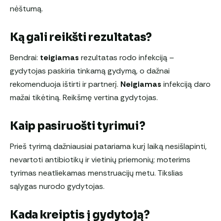
nėštumą.
Ką gali reikšti rezultatas?
Bendrai:
teigiamas
rezultatas rodo infekciją –
gydytojas paskiria tinkamą gydymą, o dažnai
rekomenduoja ištirti ir partnerį.
Neigiamas
infekciją daro
mažai tikėtiną. Reikšmę vertina gydytojas.
Kaip pasiruošti tyrimui?
Prieš tyrimą dažniausiai patariama kurį laiką nesišlapinti,
nevartoti antibiotikų ir vietinių priemonių; moterims
tyrimas neatliekamas menstruacijų metu. Tikslias
sąlygas nurodo gydytojas.
Kada kreiptis į gydytoją?