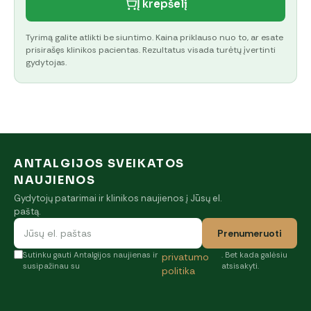
Į krepšelį
Tyrimą galite atlikti be siuntimo. Kaina priklauso nuo to, ar esate
prisirašęs klinikos pacientas. Rezultatus visada turėtų įvertinti
gydytojas.
ANTALGIJOS SVEIKATOS
NAUJIENOS
Gydytojų patarimai ir klinikos naujienos į Jūsų el.
paštą.
Prenumeruoti
Sutinku gauti Antalgijos naujienas ir
. Bet kada galėsiu
privatumo
susipažinau su
atsisakyti.
politika