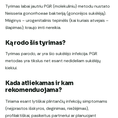
Tyrimas labai jautriu PGR (molekuliniu) metodu nustato
Neisseria gonorrhoeae bakteriją (gonorėjos sukėlėją).
Mėginys – urogenitalinis tepinėlis (kai kuriais atvejais –
šlapimas); kraujo imti nereikia.
Ką rodo šis tyrimas?
Tyrimas parodo, ar yra šio sukėlėjo infekcija. PGR
metodas yra tikslus net esant nedideliam sukėlėjų
kiekiui.
Kada atliekamas ir kam
rekomenduojama?
Tiriama esant lytiškai plintančių infekcijų simptomams
(neįprastos išskyros, deginimas, niežėjimas),
profilaktiškai, pasikeitus partneriui ar planuojant