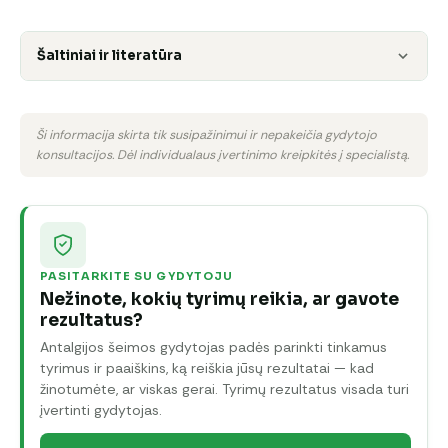
Šaltiniai ir literatūra
Ši informacija skirta tik susipažinimui ir nepakeičia gydytojo
konsultacijos. Dėl individualaus įvertinimo kreipkitės į specialistą.
PASITARKITE SU GYDYTOJU
Nežinote, kokių tyrimų reikia, ar gavote
rezultatus?
Antalgijos šeimos gydytojas padės parinkti tinkamus
tyrimus ir paaiškins, ką reiškia jūsų rezultatai — kad
žinotumėte, ar viskas gerai. Tyrimų rezultatus visada turi
įvertinti gydytojas.