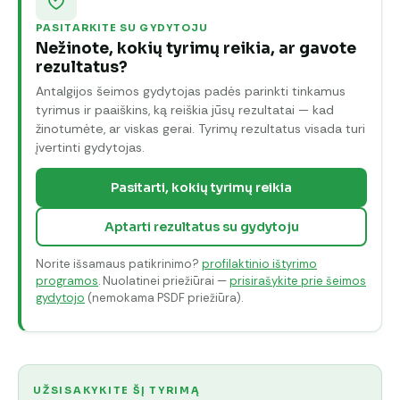
PASITARKITE SU GYDYTOJU
Nežinote, kokių tyrimų reikia, ar gavote
rezultatus?
Antalgijos šeimos gydytojas padės parinkti tinkamus
tyrimus ir paaiškins, ką reiškia jūsų rezultatai — kad
žinotumėte, ar viskas gerai. Tyrimų rezultatus visada turi
įvertinti gydytojas.
Pasitarti, kokių tyrimų reikia
Aptarti rezultatus su gydytoju
Norite išsamaus patikrinimo?
profilaktinio ištyrimo
programos
. Nuolatinei priežiūrai —
prisirašykite prie šeimos
gydytojo
(nemokama PSDF priežiūra).
UŽSISAKYKITE ŠĮ TYRIMĄ