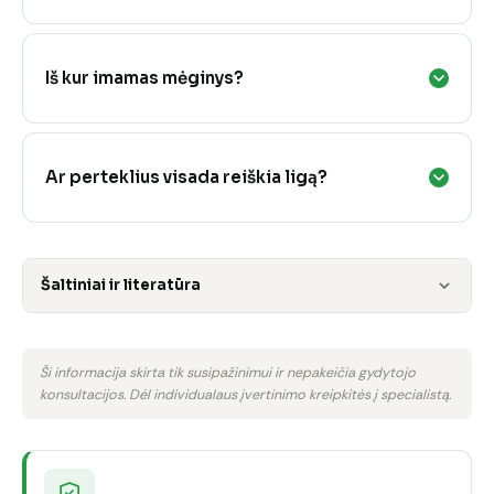
Iš kur imamas mėginys?
Ar perteklius visada reiškia ligą?
Šaltiniai ir literatūra
Ši informacija skirta tik susipažinimui ir nepakeičia gydytojo
konsultacijos. Dėl individualaus įvertinimo kreipkitės į specialistą.