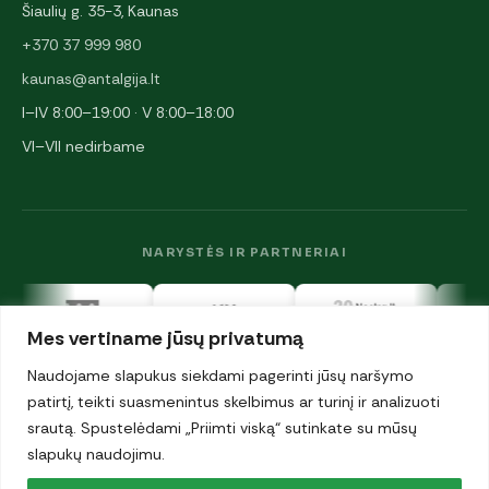
Šiaulių g. 35-3, Kaunas
+370 37 999 980
kaunas@antalgija.lt
I–IV 8:00–19:00 · V 8:00–18:00
VI–VII nedirbame
NARYSTĖS IR PARTNERIAI
Mes vertiname jūsų privatumą
Naudojame slapukus siekdami pagerinti jūsų naršymo
patirtį, teikti suasmenintus skelbimus ar turinį ir analizuoti
srautą. Spustelėdami „Priimti viską“ sutinkate su mūsų
© 2026 UAB „Antalgija". Visos teisės saugomos.
Privatumo politika
slapukų naudojimu.
·