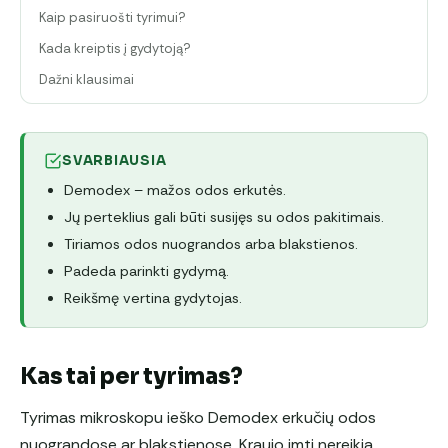
Kaip pasiruošti tyrimui?
Kada kreiptis į gydytoją?
Dažni klausimai
SVARBIAUSIA
Demodex – mažos odos erkutės.
Jų perteklius gali būti susijęs su odos pakitimais.
Tiriamos odos nuograndos arba blakstienos.
Padeda parinkti gydymą.
Reikšmę vertina gydytojas.
Kas tai per tyrimas?
Tyrimas mikroskopu ieško Demodex erkučių odos
nuograndose ar blakstienose. Kraujo imti nereikia.