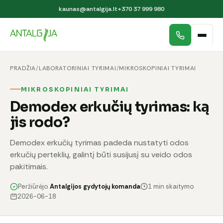
kaunas@antalgija.lt
+370 37 999 980
PRADŽIA
/
LABORATORINIAI TYRIMAI
/
MIKROSKOPINIAI TYRIMAI
MIKROSKOPINIAI TYRIMAI
Demodex erkučių tyrimas: ką
jis rodo?
Demodex erkučių tyrimas padeda nustatyti odos
erkučių perteklių, galintį būti susijusį su veido odos
pakitimais.
Peržiūrėjo
Antalgijos gydytojų komanda
1 min skaitymo
2026-06-18