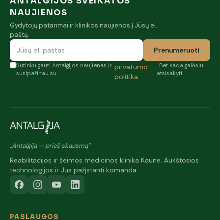
ANTALGIJOS SVEIKATOS
NAUJIENOS
Gydytojų patarimai ir klinikos naujienos į Jūsų el.
paštą.
Prenumeruoti
Sutinku gauti Antalgijos naujienas ir
. Bet kada galėsiu
privatumo
susipažinau su
atsisakyti.
politika
„Antalgija — prieš skausmą"
Reabilitacijos ir šeimos medicinos klinika Kaune. Aukštosios
technologijos ir Jus pažįstanti komanda.
PASLAUGOS