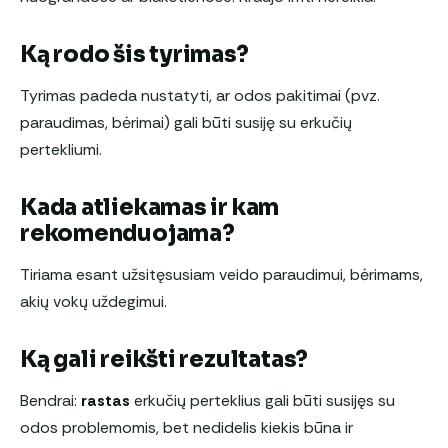
Ką rodo šis tyrimas?
Tyrimas padeda nustatyti, ar odos pakitimai (pvz.
paraudimas, bėrimai) gali būti susiję su erkučių
pertekliumi.
Kada atliekamas ir kam
rekomenduojama?
Tiriama esant užsitęsusiam veido paraudimui, bėrimams,
akių vokų uždegimui.
Ką gali reikšti rezultatas?
Bendrai:
rastas
erkučių perteklius gali būti susijęs su
odos problemomis, bet nedidelis kiekis būna ir