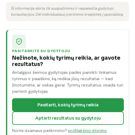
Ši informacija skirta tik susipažinimui ir nepakeičia gydytojo
konsultacijos. Dėl individualaus įvertinimo kreipkitės į specialistą.
PASITARKITE SU GYDYTOJU
Nežinote, kokių tyrimų reikia, ar gavote
rezultatus?
Antalgijos šeimos gydytojas padės parinkti tinkamus
tyrimus ir paaiškins, ką reiškia jūsų rezultatai — kad
žinotumėte, ar viskas gerai. Tyrimų rezultatus visada turi
įvertinti gydytojas.
Pasitarti, kokių tyrimų reikia
Aptarti rezultatus su gydytoju
Norite išsamaus patikrinimo?
profilaktinio ištyrimo