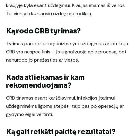
kraujyje kyla esant uždegimui. Kraujas imamas iš venos.
Tai vienas dažniausių uždegimo rodiklių.
Ką rodo CRB tyrimas?
Tyrimas parodo, ar organizme yra uždegimas ar infekcija.
CRB yra nespecifinis – jis signalizuoja apie procesą, bet
nenurodo jo priežasties ar vietos.
Kada atliekamas ir kam
rekomenduojama?
CRB tiriamas esant karščiavimui, infekcijos įtarimui,
uždegiminėms ligoms stebėti, taip pat po operacijų ar
gydymo eigai vertinti.
Ką gali reikšti pakitę rezultatai?