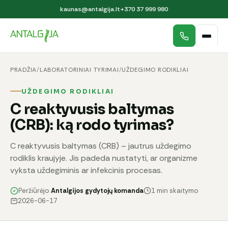
kaunas@antalgija.lt
+370 37 999 980
PRADŽIA
/
LABORATORINIAI TYRIMAI
/
UŽDEGIMO RODIKLIAI
UŽDEGIMO RODIKLIAI
C reaktyvusis baltymas
(CRB): ką rodo tyrimas?
C reaktyvusis baltymas (CRB) – jautrus uždegimo
rodiklis kraujyje. Jis padeda nustatyti, ar organizme
vyksta uždegiminis ar infekcinis procesas.
Peržiūrėjo
Antalgijos gydytojų komanda
1 min skaitymo
2026-06-17