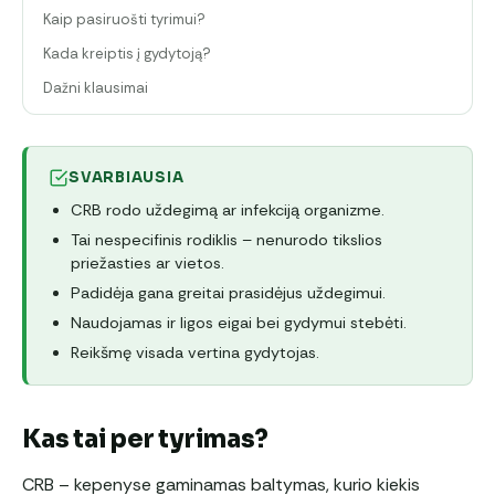
Kaip pasiruošti tyrimui?
Kada kreiptis į gydytoją?
Dažni klausimai
SVARBIAUSIA
CRB rodo uždegimą ar infekciją organizme.
Tai nespecifinis rodiklis – nenurodo tikslios
priežasties ar vietos.
Padidėja gana greitai prasidėjus uždegimui.
Naudojamas ir ligos eigai bei gydymui stebėti.
Reikšmę visada vertina gydytojas.
Kas tai per tyrimas?
CRB – kepenyse gaminamas baltymas, kurio kiekis