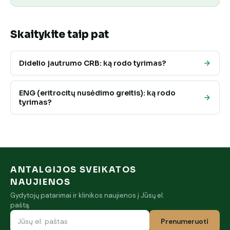
Skaitykite taip pat
Didelio jautrumo CRB: ką rodo tyrimas?
ENG (eritrocitų nusėdimo greitis): ką rodo
tyrimas?
ANTALGIJOS SVEIKATOS
NAUJIENOS
Gydytojų patarimai ir klinikos naujienos į Jūsų el.
paštą.
Prenumeruoti