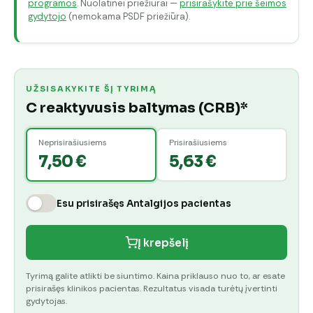
programos
. Nuolatinei priežiūrai —
prisirašykite prie šeimos
gydytojo
(nemokama PSDF priežiūra).
UŽSISAKYKITE ŠĮ TYRIMĄ
C reaktyvusis baltymas (CRB)*
Neprisirašiusiems
Prisirašiusiems
7,50 €
5,63 €
Esu prisirašęs Antalgijos pacientas
Į krepšelį
Tyrimą galite atlikti be siuntimo. Kaina priklauso nuo to, ar esate
prisirašęs klinikos pacientas. Rezultatus visada turėtų įvertinti
gydytojas.