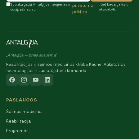
Sutinku gauti Antalgijos naujienas ir
. Bet kada galėsiu
privatumo
susipažinau su
atsisakyti.
politika
„Antalgija — prieš skausmą"
Reabilitacijos ir šeimos medicinos klinika Kaune. Aukštosios
technologijos ir Jus pažįstanti komanda.
PASLAUGOS
Šeimos medicina
Reabilitacija
Programos