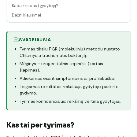
Kada kreiptis į gydytoją?
Dažni klausimai
SVARBIAUSIA
Tyrimas tiksliu PGR (molekuliniu) metodu nustato
Chlamydia trachomatis bakteriją.
Mėginys – urogenitalinis tepinėlis (kartais
šlapimas).
Atliekamas esant simptomams ar profilaktiškai.
Teigiamas rezultatas reikalauja gydytojo paskirto
gydymo.
Tyrimas konfidencialus; reikšmę vertina gydytojas.
Kas tai per tyrimas?