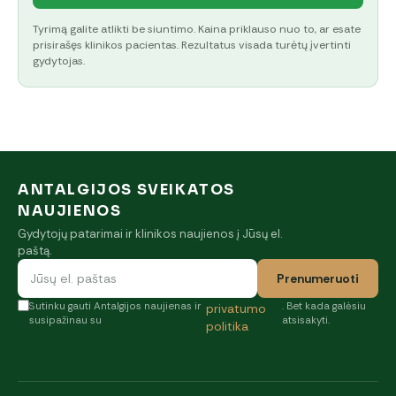
Tyrimą galite atlikti be siuntimo. Kaina priklauso nuo to, ar esate
prisirašęs klinikos pacientas. Rezultatus visada turėtų įvertinti
gydytojas.
ANTALGIJOS SVEIKATOS
NAUJIENOS
Gydytojų patarimai ir klinikos naujienos į Jūsų el.
paštą.
Prenumeruoti
Sutinku gauti Antalgijos naujienas ir
. Bet kada galėsiu
privatumo
susipažinau su
atsisakyti.
politika