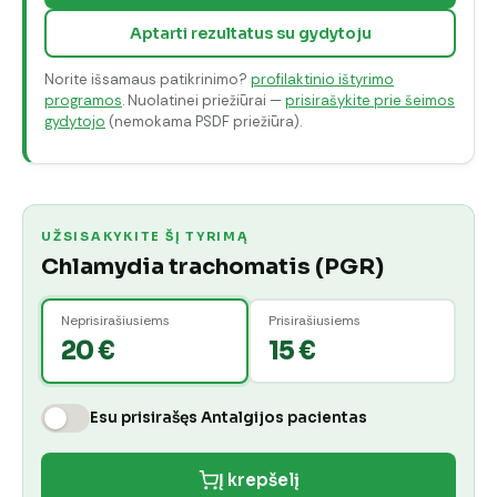
Aptarti rezultatus su gydytoju
Norite išsamaus patikrinimo?
profilaktinio ištyrimo
programos
. Nuolatinei priežiūrai —
prisirašykite prie šeimos
gydytojo
(nemokama PSDF priežiūra).
UŽSISAKYKITE ŠĮ TYRIMĄ
Chlamydia trachomatis (PGR)
Neprisirašiusiems
Prisirašiusiems
20 €
15 €
Esu prisirašęs Antalgijos pacientas
Į krepšelį