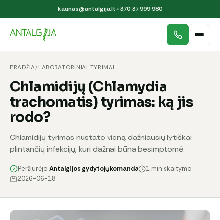
kaunas@antalgija.lt
+370 37 999 980
PRADŽIA
/
LABORATORINIAI TYRIMAI
Chlamidijų (Chlamydia
trachomatis) tyrimas: ką jis
rodo?
Chlamidijų tyrimas nustato vieną dažniausių lytiškai
plintančių infekcijų, kuri dažnai būna besimptomė.
Peržiūrėjo
Antalgijos gydytojų komanda
1 min skaitymo
2026-06-18