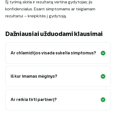
Šį tyrimą skiria ir rezultatą vertina gydytojas; jis
konfidencialus. Esant simptomams ar teigiamam
rezultatui – kreipkitės į gydytoją.
Dažniausiai užduodami klausimai
Ar chlamidijos visada sukelia simptomus?
Iš kur imamas mėginys?
Ar reikia tirti partnerį?