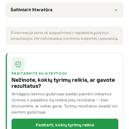
Šaltiniai ir literatūra
Ši informacija skirta tik susipažinimui ir nepakeičia gydytojo
konsultacijos. Dėl individualaus įvertinimo kreipkitės į specialistą.
PASITARKITE SU GYDYTOJU
Nežinote, kokių tyrimų reikia, ar gavote
rezultatus?
Antalgijos šeimos gydytojas padės parinkti tinkamus
tyrimus ir paaiškins, ką reiškia jūsų rezultatai — kad
žinotumėte, ar viskas gerai. Tyrimų rezultatus visada turi
įvertinti gydytojas.
Pasitarti, kokių tyrimų reikia