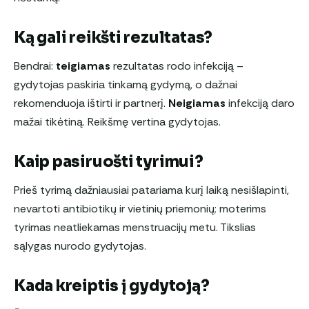
Ką gali reikšti rezultatas?
Bendrai:
teigiamas
rezultatas rodo infekciją –
gydytojas paskiria tinkamą gydymą, o dažnai
rekomenduoja ištirti ir partnerį.
Neigiamas
infekciją daro
mažai tikėtiną. Reikšmę vertina gydytojas.
Kaip pasiruošti tyrimui?
Prieš tyrimą dažniausiai patariama kurį laiką nesišlapinti,
nevartoti antibiotikų ir vietinių priemonių; moterims
tyrimas neatliekamas menstruacijų metu. Tikslias
sąlygas nurodo gydytojas.
Kada kreiptis į gydytoją?