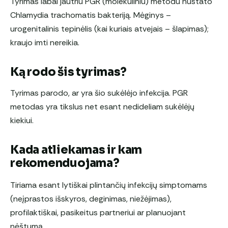
Tyrimas labai jautriu PGR (molekuliniu) metodu nustato
Chlamydia trachomatis bakteriją. Mėginys –
urogenitalinis tepinėlis (kai kuriais atvejais – šlapimas);
kraujo imti nereikia.
Ką rodo šis tyrimas?
Tyrimas parodo, ar yra šio sukėlėjo infekcija. PGR
metodas yra tikslus net esant nedideliam sukėlėjų
kiekiui.
Kada atliekamas ir kam
rekomenduojama?
Tiriama esant lytiškai plintančių infekcijų simptomams
(neįprastos išskyros, deginimas, niežėjimas),
profilaktiškai, pasikeitus partneriui ar planuojant
nėštumą.