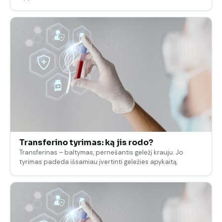
Transferino tyrimas: ką jis rodo?
Transferinas – baltymas, pernešantis geležį krauju. Jo
tyrimas padeda išsamiau įvertinti geležies apykaitą.