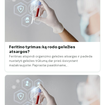
Feritino tyrimas: ką rodo geležies
atsargos?
Feritinas atspindi organizmo geležies atsargas ir padeda
nustatyti geležies trūkumą dar prieš išsivystant
mažakraujystei. Paprastai paaiškiname,…