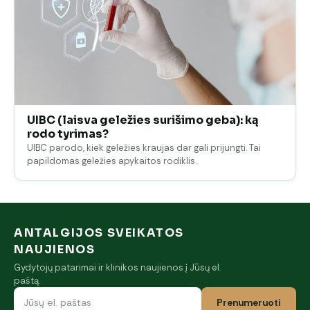
UIBC (laisva geležies surišimo geba): ką
rodo tyrimas?
UIBC parodo, kiek geležies kraujas dar gali prijungti. Tai
papildomas geležies apykaitos rodiklis.
ANTALGIJOS SVEIKATOS
NAUJIENOS
Gydytojų patarimai ir klinikos naujienos į Jūsų el.
paštą.
Prenumeruoti