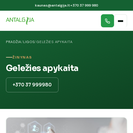
kaunas@antalgija.lt
+370 37 999 980
PRADŽIA
/
LIGOS
/
GELEŽIES APYKAITA
ŽINYNAS
Geležies apykaita
+370 37 999980