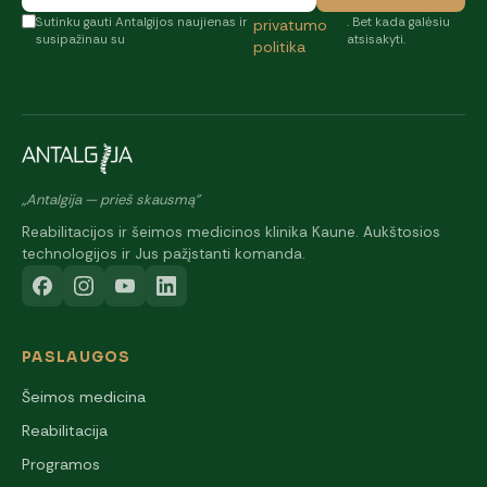
Sutinku gauti Antalgijos naujienas ir
. Bet kada galėsiu
privatumo
susipažinau su
atsisakyti.
politika
„Antalgija — prieš skausmą"
Reabilitacijos ir šeimos medicinos klinika Kaune. Aukštosios
technologijos ir Jus pažįstanti komanda.
PASLAUGOS
Šeimos medicina
Reabilitacija
Programos