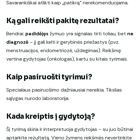
Savarankiškai atlikti kaip „patikrą” nerekomenduojama.
Ką gali reikšti pakitę rezultatai?
Bendrai:
padidėjęs
žymuo yra signalas tirti toliau, bet
ne
diagnozė
– jį gali kelti ir gerybinės priežastys (pvz.
menstruacijos, endometriozė, uždegimas). Reikšmę
vertina gydytojas (onkologas), kartu su kitais tyrimais.
Kaip pasiruošti tyrimui?
Specialaus pasiruošimo dažniausiai nereikia. Tikslias
sąlygas nurodo laboratorija.
Kada kreiptis į gydytoją?
Šį tyrimą skiria ir interpretuoja gydytojas – su juo būtinai
aptarkite rezultatą. Vieno žymens reikšmės nevertinkite