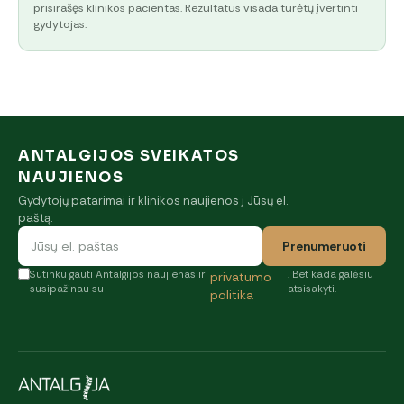
prisirašęs klinikos pacientas. Rezultatus visada turėtų įvertinti
gydytojas.
ANTALGIJOS SVEIKATOS
NAUJIENOS
Gydytojų patarimai ir klinikos naujienos į Jūsų el.
paštą.
Prenumeruoti
Sutinku gauti Antalgijos naujienas ir
. Bet kada galėsiu
privatumo
susipažinau su
atsisakyti.
politika