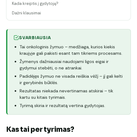
Kada kreiptis į gydytoją?
Dažni klausimai
SVARBIAUSIA
Tai onkologinis žymuo – medžiaga, kurios kiekis
kraujyje gali pakisti esant tam tikriems procesams.
Žymenys dažniausiai naudojami ligos eigai ir
gydymui stebėti, o ne atrankai.
Padidėjęs žymuo ne visada reiškia vėžį – jį gali kelti
ir gerybinės būklės.
Rezultatas niekada nevertinamas atskirai – tik
kartu su kitais tyrimais.
Tyrimą skiria ir rezultatą vertina gydytojas.
Kas tai per tyrimas?