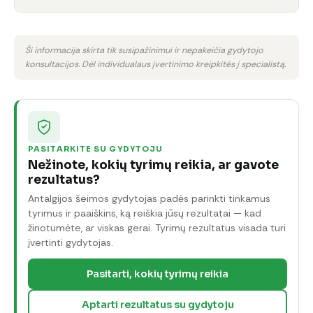
Ši informacija skirta tik susipažinimui ir nepakeičia gydytojo
konsultacijos. Dėl individualaus įvertinimo kreipkitės į specialistą.
PASITARKITE SU GYDYTOJU
Nežinote, kokių tyrimų reikia, ar gavote
rezultatus?
Antalgijos šeimos gydytojas padės parinkti tinkamus
tyrimus ir paaiškins, ką reiškia jūsų rezultatai — kad
žinotumėte, ar viskas gerai. Tyrimų rezultatus visada turi
įvertinti gydytojas.
Pasitarti, kokių tyrimų reikia
Aptarti rezultatus su gydytoju