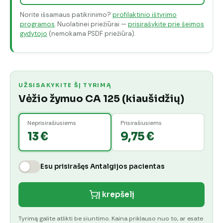
Norite išsamaus patikrinimo?
profilaktinio ištyrimo
programos
. Nuolatinei priežiūrai —
prisirašykite prie šeimos
gydytojo
(nemokama PSDF priežiūra).
UŽSISAKYKITE ŠĮ TYRIMĄ
Vėžio žymuo CA 125 (kiaušidžių)
Neprisirašiusiems
Prisirašiusiems
13 €
9,75 €
Esu prisirašęs Antalgijos pacientas
Į krepšelį
Tyrimą galite atlikti be siuntimo. Kaina priklauso nuo to, ar esate