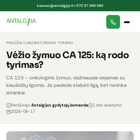
kaunas@antalgija.lt
+370 37 999 980
PRADŽIA
/
LABORATORINIAI TYRIMAI
Vėžio žymuo CA 125: ką rodo
tyrimas?
CA 125 – onkologinis žymuo, dažniausiai siejamas su
kiaušidžių ligomis. Jis padeda stebėti ligą, bet netinka
atrankai.
Peržiūrėjo
Antalgijos gydytojų komanda
1 min skaitymo
2026-06-17