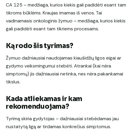
CA 125 – medžiaga, kurios kiekis gali padidėti esant tam
tikroms būklėms. Kraujas imamas iš venos. Tai
vadinamasis onkologinis žymuo – medžiaga, kurios kiekis
gali padidėti esant tam tikriems procesams.
Ką rodo šis tyrimas?
Žymuo dažniausiai naudojamas kiaušidžių ligos eigai ar
gydymo veiksmingumui stebėti. Atrankai (kai nėra
simptomų) jis dažniausiai netinka, nes nėra pakankamai
tikslus.
Kada atliekamas ir kam
rekomenduojama?
Tyrimą skiria gydytojas – dažniausiai stebėdamas jau
nustatytą ligą ar tirdamas konkrečius simptomus.