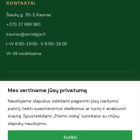
KONTAKTAI
Šiaulių g. 35-3, Kaunas
+370 37 999 980
kaunas@antalgija.lt
I–IV 8:00–19:00 · V 8:00–18:00
VI–VII nedirbame
NARYSTĖS IR PARTNERIAI
Mes vertiname jūsų privatumą
Naudojame slapukus siekdami pagerinti jūsų naršymo
patirtį, teikti suasmenintus skelbimus ar turinį ir analizuoti
srautą. Spustelėdami „Priimti viską“ sutinkate su mūsų
slapukų naudojimu.
© 2026 UAB „Antalgija". Visos teisės saugomos.
Sutikti