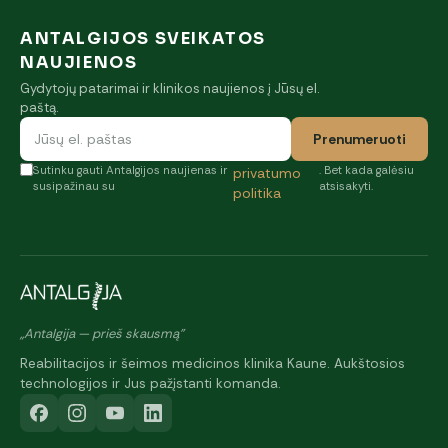
ANTALGIJOS SVEIKATOS
NAUJIENOS
Gydytojų patarimai ir klinikos naujienos į Jūsų el.
paštą.
Prenumeruoti
Sutinku gauti Antalgijos naujienas ir
. Bet kada galėsiu
privatumo
susipažinau su
atsisakyti.
politika
„Antalgija — prieš skausmą"
Reabilitacijos ir šeimos medicinos klinika Kaune. Aukštosios
technologijos ir Jus pažįstanti komanda.