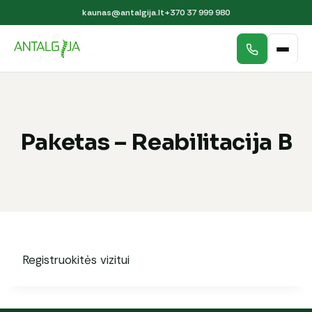
kaunas@antalgija.lt
+370 37 999 980
Paketas – Reabilitacija B
Registruokitės vizitui