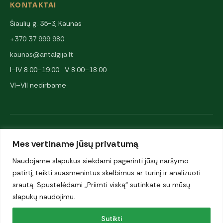
KONTAKTAI
Šiaulių g. 35-3, Kaunas
+370 37 999 980
kaunas@antalgija.lt
I–IV 8:00–19:00 · V 8:00–18:00
VI–VII nedirbame
NARYSTĖS IR PARTNERIAI
Mes vertiname jūsų privatumą
Naudojame slapukus siekdami pagerinti jūsų naršymo
patirtį, teikti suasmenintus skelbimus ar turinį ir analizuoti
srautą. Spustelėdami „Priimti viską“ sutinkate su mūsų
slapukų naudojimu.
© 2026 UAB „Antalgija". Visos teisės saugomos.
Sutikti