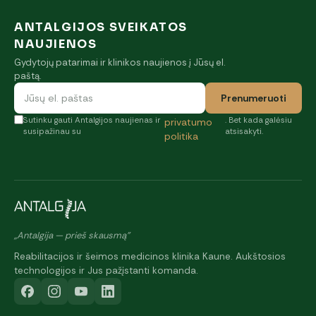
ANTALGIJOS SVEIKATOS
NAUJIENOS
Gydytojų patarimai ir klinikos naujienos į Jūsų el.
paštą.
Prenumeruoti
Sutinku gauti Antalgijos naujienas ir
. Bet kada galėsiu
privatumo
susipažinau su
atsisakyti.
politika
„Antalgija — prieš skausmą"
Reabilitacijos ir šeimos medicinos klinika Kaune. Aukštosios
technologijos ir Jus pažįstanti komanda.