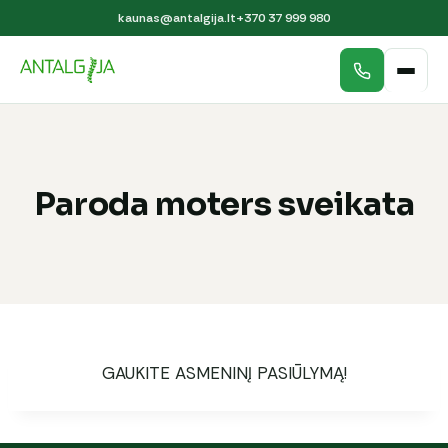
kaunas@antalgija.lt
+370 37 999 980
Paroda moters sveikata
GAUKITE ASMENINĮ PASIŪLYMĄ!