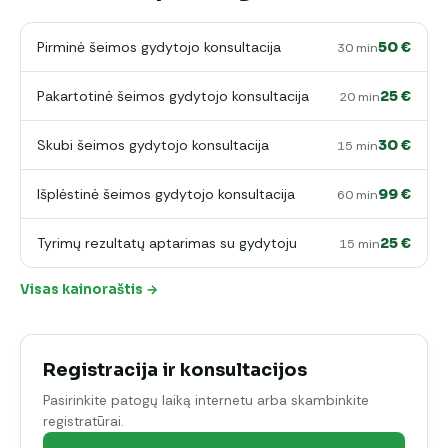
Pirminė šeimos gydytojo konsultacija
50 €
30 min
Pakartotinė šeimos gydytojo konsultacija
25 €
20 min
Skubi šeimos gydytojo konsultacija
30 €
15 min
Išplėstinė šeimos gydytojo konsultacija
99 €
60 min
Tyrimų rezultatų aptarimas su gydytoju
25 €
15 min
Visas kainoraštis →
Registracija ir konsultacijos
Pasirinkite patogų laiką internetu arba skambinkite
registratūrai.