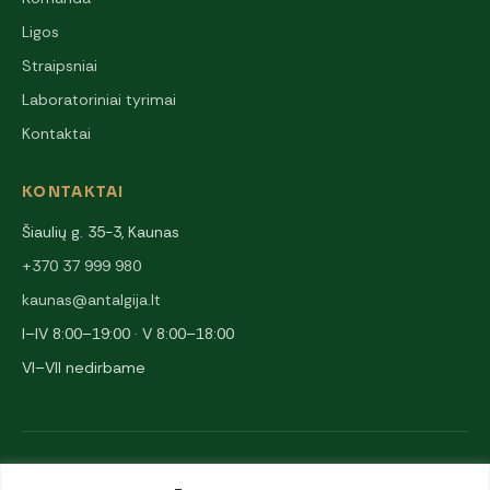
Ligos
Straipsniai
Laboratoriniai tyrimai
Kontaktai
KONTAKTAI
Šiaulių g. 35-3, Kaunas
+370 37 999 980
kaunas@antalgija.lt
I–IV 8:00–19:00 · V 8:00–18:00
VI–VII nedirbame
NARYSTĖS IR PARTNERIAI