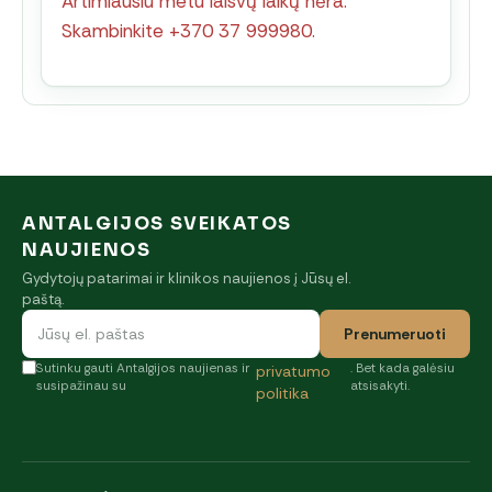
Artimiausiu metu laisvų laikų nėra.
Skambinkite +370 37 999980.
ANTALGIJOS SVEIKATOS
NAUJIENOS
Gydytojų patarimai ir klinikos naujienos į Jūsų el.
paštą.
Prenumeruoti
Sutinku gauti Antalgijos naujienas ir
. Bet kada galėsiu
privatumo
susipažinau su
atsisakyti.
politika