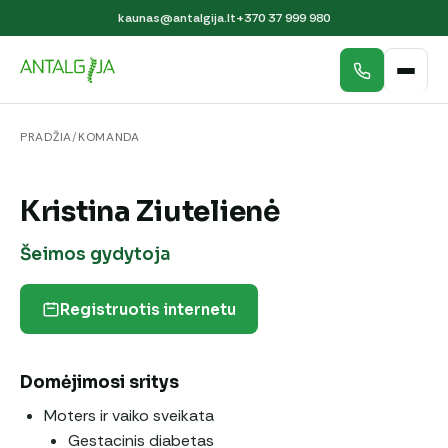
kaunas@antalgija.lt
+370 37 999 980
PRADŽIA
/
KOMANDA
Kristina Ziutelienė
Šeimos gydytoja
Registruotis internetu
Domėjimosi sritys
Moters ir vaiko sveikata
Gestacinis diabetas