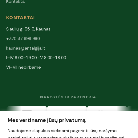
Kontaktai
KONTAKTAI
Šiaulių g. 35-3, Kaunas
+370 37 999 980
kaunas@antalgija.lt
I–IV 8:00–19:00 · V 8:00–18:00
VI–VII nedirbame
NARYSTĖS IR PARTNERIAI
Mes vertiname jūsų privatumą
Naudojame slapukus siekdami pagerinti jūsų naršymo
patirtį, teikti suasmenintus skelbimus ar turinį ir analizuoti