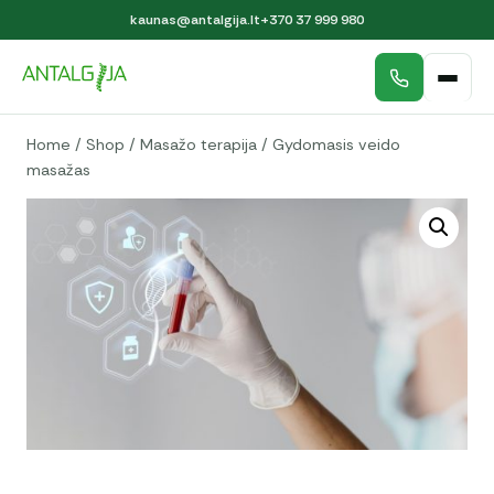
kaunas@antalgija.lt
+370 37 999 980
Home
/
Shop
/
Masažo terapija
/
Gydomasis veido
masažas