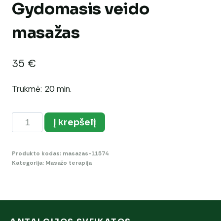
Gydomasis veido
masažas
35
€
Trukmė: 20 min.
produkto
Į krepšelį
kiekis:
Gydomasis
Produkto kodas:
masazas-11574
veido
Kategorija:
Masažo terapija
masažas