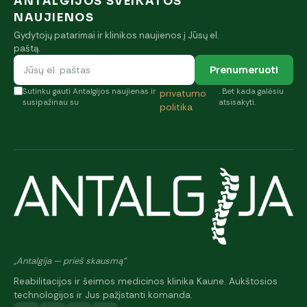
ANTALGIJOS SVEIKATOS
NAUJIENOS
Gydytojų patarimai ir klinikos naujienos į Jūsų el.
paštą.
Prenumeruoti
Sutinku gauti Antalgijos naujienas ir
. Bet kada galėsiu
privatumo
susipažinau su
atsisakyti.
politika
„Antalgija — prieš skausmą"
Reabilitacijos ir šeimos medicinos klinika Kaune. Aukštosios
technologijos ir Jus pažįstanti komanda.